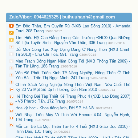
Zalo/Viber: 0944625325 | buihuuhanh@gmail.com
Em Độc Thân, Em Quyến Rũ (NXB Lao Động 2010) - Amanda
Ford, 208 Trang
15/04/2017
Tìm Hiểu Hệ Cao Đẳng Trong Các Trường ĐHCĐ Qua Những
Số Liệu Tuyển Sinh - Nguyễn Văn Thân, 336 Trang
30/08/2016
Đổi Mới Công Tác Xây Dựng Đảng Ở Nông Thôn (NXB Chính
Trị 2010) - Chu Chí Hòa, 591 Trang
03/04/2014
Mao Trạch Đông Ngàn Năm Công Tội (NXB Thông Tấn 2009) -
Tân Tử Lăng, 186 Trang
13/06/2016
Vốn Để Phát Triển Kinh Tế Nông Nghiệp, Nông Thôn Ở Tỉnh
Yên Bái - Trần Thị Ngọc Minh, 241 Trang
14/09/2016
Chính Sách Nông Nghiệp Nông Thôn Việt Nam Nửa Cuối Thế
Kỷ 20 Và Một Số Định Hướng Đến Năm 2010
03/04/2014
Hệ Thống Bài Tập Thiết Kế Trang Phục 4 (NXB Lao Động 2007)
- Võ Phước Tấn, 172 Trang
20/05/2014
Hoa kỳ học - Khoa tiếng Anh, ĐH SP Hà Nội
06/11/2013
Viết Nhạc Trên Máy Vi Tính Với Encore 4.04- Nguyễn Hạnh,
194 Trang
02/07/2013
Mỗi Em Bé Là Một Thiên Tài-Tôi 4 Tuổi (NXB Giáo Dục 2010) -
Hình Đào, 101 Trang
24/06/2013