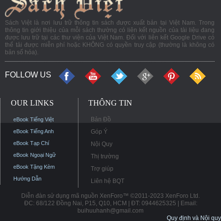
Sách Việt là nơi lưu trữ thông tin sách được xuất bản tại Việt Nam. Trong
thông tin giới thiệu của mỗi sách thường có liên kết nguồn của tài liệu đang
được lưu trữ tại các thư viện của Việt Nam. Đối với liên kết Google Drive có
thể tải được miễn phí hoặc KHÔNG có quyền truy cập (thường là không có
bản số hóa).
FOLLOW US
OUR LINKS
THÔNG TIN
Bản Đồ
eBook Tiếng Việt
eBook Tiếng Anh
Góp Ý
eBook Tạp Chí
Nội Quy
eBook Ngoại Ngữ
Thị trường
eBook Tặng Kèm
Trợ giúp
Hướng Dẫn
Liên hệ BQT
Diễn đàn sử dụng mã nguồn XenForo™ ©2011-2023 XenForo Ltd.
ĐC: 68/122 Đồng Nai, P15, Q10, HCM | ĐT: 0944625325 | Email:
buihuuhanh@gmail.com
Quy định và Nội quy