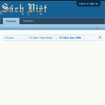
Log in or Sign up
Members
Forums
Search Forums
Recent Posts
Forums
...
Tủ Sách Tham Khảo
Tủ Sách Sau 1990