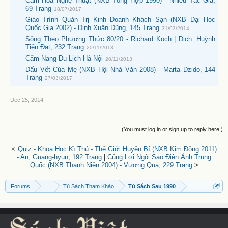
Cắm Hoa Nghệ Thuật (NXB Tổng Hợp 1990) - Nhiều Tác Giả,
69 Trang
18/07/2017
Giáo Trình Quản Trị Kinh Doanh Khách Sạn (NXB Đại Học
Quốc Gia 2002) - Đinh Xuân Dũng, 145 Trang
31/03/2014
Sống Theo Phương Thức 80/20 - Richard Koch | Dịch: Huỳnh
Tiến Đạt, 232 Trang
20/11/2013
Cẩm Nang Du Lịch Hà Nội
20/11/2013
Dấu Vết Của Mẹ (NXB Hội Nhà Văn 2008) - Marta Dzido, 144
Trang
27/03/2017
Dec 25, 2014
(You must log in or sign up to reply here.)
<
Quiz - Khoa Học Kì Thú - Thế Giới Huyền Bí (NXB Kim Đồng 2011)
- An, Guang-hyun, 192 Trang
|
Củng Lợi Ngôi Sao Điện Ảnh Trung
Quốc (NXB Thanh Niên 2004) - Vương Qua, 229 Trang
>
Forums
...
Tủ Sách Tham Khảo
Tủ Sách Sau 1990