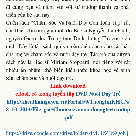
đi cùng bạn và niềm vui với sự trưởng thành và phát
triển của bé sau này.
Cuốn sách "Chăm Sóc Và Nuôi Dạy Con Toàn Tập" rất
cần thiết cho mọi gia đình do Bác sĩ Nguyễn Lân Đính,
nguyên Giám đốc Trung tâm Dinh dưỡng Trẻ em biên
dịch. Đây là tập sách quí và toàn diện dành cho các bậc
cha mẹ về chăm sóc và nuôi dạy trẻ. Tác giả của quyển
sách này là Bác sĩ Miriam Stoppard, nổi tiếng với rất
nhiều ấn phẩm phổ biến kiến thức khoa học về sinh
sản, chăm sóc và nuôi dạy trẻ.
Link download
eBook có trong tuyển tập
DVD
Nuôi Dạy Trẻ
http://khcnthainguyen.vn/Portals/0/ThongtinKHCN/
8_10_2014/File_goc/Chamsocvanuoiduongtretoantap
.pdf
https://drive.google.com/drive/folders/1yLBzZ1rSQoNj