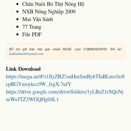
Chăn Nuôi Bò Thịt Nông Hộ
NXB Nông Nghiệp 2009
Mai Văn Sánh
77 Trang
File PDF
Hỗ trợ gửi trực tiếp qua email HOẶC copy USB/HDD/DVD, liên hệ:
buihuuhanh@gmail.com
Link Download
https://mega.nz/#!i1JlyZRZ!oaHmSmRyhTIaBLmvfxt8
cpRGYmoykcc9W_fsgX-7ufY
https://drive.google.com/drive/folders/1yLBzZ1rSQoNj
mWeJTZ3WGQHg04L1