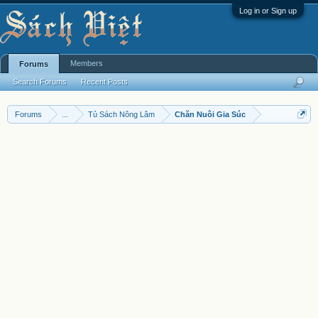
Log in or Sign up
Members
Forums
Search Forums
Recent Posts
Forums
...
Tủ Sách Nông Lâm
Chăn Nuôi Gia Súc