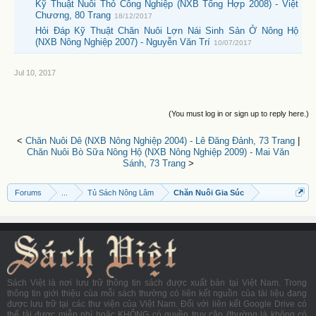
Kỹ Thuật Nuôi Thỏ Công Nghiệp (NXB Tổng Hợp 2008) - Việt
Chương, 80 Trang
18/12/2017
Hỏi Đáp Kỹ Thuật Chăn Nuôi Lợn Nái Sinh Sản Ở Nông Hộ
(NXB Nông Nghiệp 2007) - Nguyễn Văn Trí
10/07/2017
Jul 10, 2017
(You must log in or sign up to reply here.)
<
Chăn Nuôi Dê (NXB Nông Nghiệp 2004) - Lê Đăng Đảnh, 73 Trang
|
Chăn Nuôi Bò Sữa Nông Hộ (NXB Nông Nghiệp 2009) - Mai Văn
Sánh, 73 Trang
>
Forums
...
Tủ Sách Nông Lâm
Chăn Nuôi Gia Súc
Sách Việt là nơi lưu trữ thông tin sách được xuất bản tại Việt Nam. Trong
thông tin giới thiệu của mỗi sách thường có liên kết nguồn của tài liệu đang
được lưu trữ tại các thư viện của Việt Nam. Đối với liên kết Google Drive có
thể tải được miễn phí hoặc KHÔNG có quyền truy cập (thường là không có