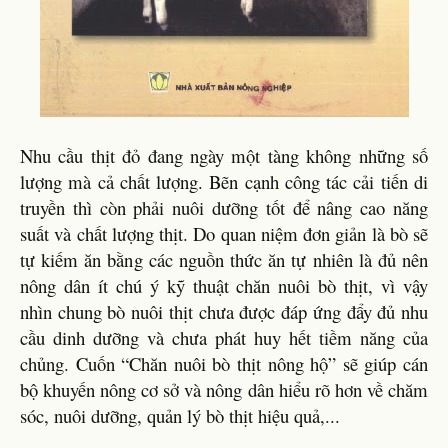
Nhu cầu thịt đỏ đang ngày một tàng không những số
lượng mà cả chất lượng. Bẽn cạnh công tác cải tiến di
truyền thì còn phải nuôi dưỡng tốt để nâng cao năng
suất và chất lượng thịt. Do quan niệm đơn giản là bò sẽ
tự kiếm ăn bằng các nguồn thức ăn tự nhiên là đủ nên
nông dân ít chú ý kỹ thuật chăn nuôi bò thịt, vì vậy
nhìn chung bò nuôi thịt chưa được đáp ứng đẩy đủ nhu
cầu dinh dưỡng và chưa phát huy hết tiềm năng của
chủng. Cuốn “Chăn nuôi bò thịt nông hộ” sẽ giúp cán
bộ khuyến nông cơ sở và nông dân hiểu rõ hơn về chăm
sóc, nuôi dưỡng, quản lý bò thịt hiệu quả,...