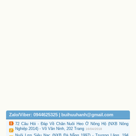
Zalo/Viber: 0944625325 | buihuuhanh@gmail.com
72 Câu Hỏi - Đáp Về Chăn Nuôi Heo Ở Nông Hộ (NXB Nông
Nghiệp 2014) - Võ Văn Ninh, 202 Trang
16/04/2018
Nuôi Lợn Siêu Nạc (NXB Đà Nẵng 1997) - Trương Lăng, 194