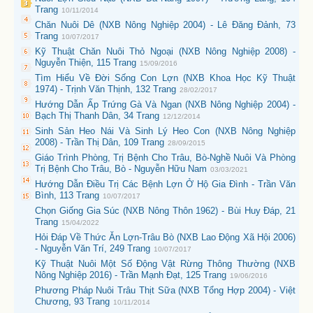
Trang
10/11/2014
Chăn Nuôi Dê (NXB Nông Nghiệp 2004) - Lê Đăng Đảnh, 73
Trang
10/07/2017
Kỹ Thuật Chăn Nuôi Thỏ Ngoại (NXB Nông Nghiệp 2008) -
Nguyễn Thiện, 115 Trang
15/09/2016
Tìm Hiểu Về Đời Sống Con Lợn (NXB Khoa Học Kỹ Thuật
1974) - Trịnh Văn Thịnh, 132 Trang
28/02/2017
Hướng Dẫn Ấp Trứng Gà Và Ngan (NXB Nông Nghiệp 2004) -
Bạch Thị Thanh Dân, 34 Trang
12/12/2014
Sinh Sản Heo Nái Và Sinh Lý Heo Con (NXB Nông Nghiệp
2008) - Trần Thị Dân, 109 Trang
28/09/2015
Giáo Trình Phòng, Trị Bệnh Cho Trâu, Bò-Nghề Nuôi Và Phòng
Trị Bệnh Cho Trâu, Bò - Nguyễn Hữu Nam
03/03/2021
Hướng Dẫn Điều Trị Các Bệnh Lợn Ở Hộ Gia Đình - Trần Văn
Bình, 113 Trang
10/07/2017
Chọn Giống Gia Súc (NXB Nông Thôn 1962) - Bùi Huy Đáp, 21
Trang
15/04/2022
Hỏi Đáp Về Thức Ăn Lợn-Trâu Bò (NXB Lao Động Xã Hội 2006)
- Nguyễn Văn Trí, 249 Trang
10/07/2017
Kỹ Thuật Nuôi Một Số Động Vật Rừng Thông Thường (NXB
Nông Nghiệp 2016) - Trần Mạnh Đạt, 125 Trang
19/06/2016
Phương Pháp Nuôi Trâu Thịt Sữa (NXB Tổng Hợp 2004) - Việt
Chương, 93 Trang
10/11/2014