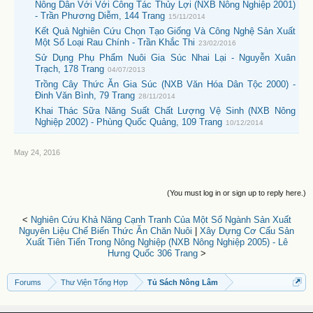
Nông Dân Với Với Công Tác Thủy Lợi (NXB Nông Nghiệp 2001)
- Trần Phương Diễm, 144 Trang
15/11/2014
Kết Quả Nghiên Cứu Chọn Tạo Giống Và Công Nghệ Sản Xuất
Một Số Loại Rau Chính - Trần Khắc Thi
23/02/2016
Sử Dụng Phụ Phẩm Nuôi Gia Súc Nhai Lại - Nguyễn Xuân
Trạch, 178 Trang
04/07/2013
Trồng Cây Thức Ăn Gia Súc (NXB Văn Hóa Dân Tộc 2000) -
Đinh Văn Bình, 79 Trang
28/11/2014
Khai Thác Sữa Năng Suất Chất Lượng Vệ Sinh (NXB Nông
Nghiệp 2002) - Phùng Quốc Quảng, 109 Trang
10/12/2014
May 24, 2016
(You must log in or sign up to reply here.)
<
Nghiên Cứu Khả Năng Cạnh Tranh Của Một Số Ngành Sản Xuất
Nguyên Liệu Chế Biến Thức Ăn Chăn Nuôi
|
Xây Dựng Cơ Cấu Sản
Xuất Tiên Tiến Trong Nông Nghiệp (NXB Nông Nghiệp 2005) - Lê
Hưng Quốc 306 Trang
>
Forums
Thư Viện Tổng Hợp
Tủ Sách Nông Lâm