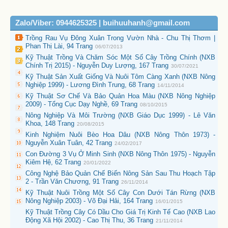
Zalo/Viber: 0944625325 | buihuuhanh@gmail.com
Trồng Rau Vụ Đông Xuân Trong Vườn Nhà - Chu Thị Thơm |
Phan Thị Lài, 94 Trang
06/07/2013
Kỹ Thuật Trồng Và Chăm Sóc Một Số Cây Trồng Chính (NXB
Chính Trị 2015) - Nguyễn Duy Lượng, 167 Trang
30/07/2021
Kỹ Thuật Sản Xuất Giống Và Nuôi Tôm Càng Xanh (NXB Nông
Nghiệp 1999) - Lương Đình Trung, 68 Trang
14/11/2014
Kỹ Thuật Sơ Chế Và Bảo Quản Hoa Màu (NXB Nông Nghiệp
2009) - Tổng Cục Dạy Nghề, 69 Trang
08/10/2015
Nông Nghiệp Và Môi Trường (NXB Giáo Dục 1999) - Lê Văn
Khoa, 148 Trang
20/08/2015
Kinh Nghiệm Nuôi Bèo Hoa Dâu (NXB Nông Thôn 1973) -
Nguyễn Xuân Tuân, 42 Trang
24/02/2017
Con Đường 3 Vụ Ở Minh Sinh (NXB Nông Thôn 1975) - Nguyễn
Kiêm Hệ, 62 Trang
20/01/2022
Công Nghệ Bảo Quản Chế Biến Nông Sản Sau Thu Hoạch Tập
2 - Trần Văn Chương, 91 Trang
26/11/2014
Kỹ Thuật Nuôi Trồng Một Số Cây Con Dưới Tán Rừng (NXB
Nông Nghiệp 2003) - Võ Đại Hải, 164 Trang
16/01/2015
Kỹ Thuật Trồng Cây Có Dầu Cho Giá Trị Kinh Tế Cao (NXB Lao
Động Xã Hội 2002) - Cao Thị Thu, 36 Trang
21/11/2014