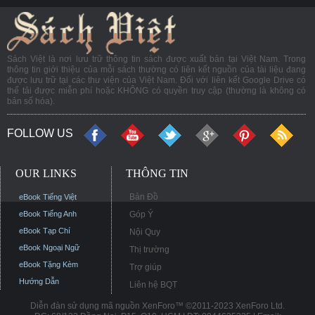
Sách Việt là nơi lưu trữ thông tin sách được xuất bản tại Việt Nam. Trong
thông tin giới thiệu của mỗi sách thường có liên kết nguồn của tài liệu đang
được lưu trữ tại các thư viện của Việt Nam. Đối với liên kết Google Drive có
thể tải được miễn phí hoặc KHÔNG có quyền truy cập (thường là không có
bản số hóa).
FOLLOW US
OUR LINKS
THÔNG TIN
Bản Đồ
eBook Tiếng Việt
eBook Tiếng Anh
Góp Ý
eBook Tạp Chí
Nội Quy
eBook Ngoại Ngữ
Thị trường
eBook Tặng Kèm
Trợ giúp
Hướng Dẫn
Liên hệ BQT
Diễn đàn sử dụng mã nguồn XenForo™ ©2011-2023 XenForo Ltd.