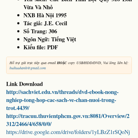
Vừa Và Nhỏ
NXB Hà Nội 1995
Tác giả:
J.E. Cecil
Số Trang: 306
Ngôn Ngữ: Tiếng Việt
Kiểu file: PDF
Hỗ trợ gửi trực tiếp qua email
HOẶC
copy USB/HDD/DVD, Vui lòng liên hệ:
buihuuhanh@gmail.com
Link Download
http://sachviet.edu.vn/threads/dvd-ebook-nong-
nghiep-tong-hop-cac-sach-ve-chan-nuoi-trong-
trot.4439/
http://tracuu.thuvientphcm.gov.vn:8081/Overview/2
312/2466/4/658/0/0/
https://drive.google.com/drive/folders/1yLBzZ1rSQoNj