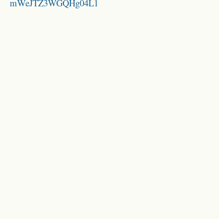
mWeJTZ3WGQHg04L1