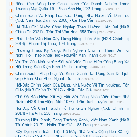
Nâng Cao Năng Lực Cạnh Tranh Của Doanh Nghiệp Trong
Thương Mại Quốc Tế - Phan Ánh Hè, 292 Trang
20/12/2017
Chính Sách Và Pháp Luật Của Đảng, Nhà Nước Về Dân Tộc
(NXB Văn Hóa Dân Tộc 2000) - Cư Hòa Vần
19/10/2020
Hệ Tiêu Chí Nước Công Nghiệp Theo Hướng Hiện Đại (NXB
Chính Trị 2021) - Trần Thị Vân Hoa, 358 Trang
20/05/2017
Phát Triển Văn Hóa Xây Dựng Nông Thôn Mới (NXB Chính Trị
2014) - Phạm Thị Thảo, 194 Trang
30/07/2021
Phương Pháp, Kỹ Năng, Kinh Nghiệm Chủ Trì, Tham Dự Hội
Nghị, Hội Thảo Khoa Học - Nguyễn Văn Thành
01/04/2017
Vai Trò Của Nhà Nước Đối Với Việc Thực Hiện Công Bằng Xã
Hội Trong Điều Kiện Kinh Tế Thị Trường
03/09/2017
Chính Sách, Pháp Luật Về Kinh Doanh Bất Động Sản Du Lịch
Góp Phần Khôi Phục Ngành Du Lịch
27/04/2017
Hỏi-Đáp Chính Sách Của Đảng, Nhà Nước Về Tín Ngưỡng, Tôn
Giáo (NXB Chính Trị 2012) - Nhiều Tác Giả
29/07/2021
Chế Độ Bảo Hiểm Xã Hội Đối Với Công Nhân Viên Chức Nhà
Nước (NXB Lao Động Mới 1976)- Trần Danh Tuyên
10/05/2017
Hỏi-Đáp Về Chính Sách Hỗ Trợ Giảm Nghèo (NXB Chính Trị
2014) - Hà Anh, 230 Trang
29/07/2021
Thương Hiệu Xanh, Tăng Trưởng Xanh, Việt Nam Xanh (NXB
Tài Chính 2017) - Nhiều Tác Giả, 188 Trang
31/07/2017
Xây Dựng Và Hoàn Thiện Bộ Máy Nhà Nước Cộng Hòa Xã Hội
Chủ Nghĩa Việt Nam - Nhiều Tác Giả, 318 Trang
01/12/2021