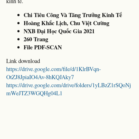
kinh tế.
Chi Tiêu Công Và Tăng Trưởng Kinh Tế
Hoàng Khắc Lịch, Chu Việt Cường
NXB Đại Học Quốc Gia 2021
260 Trang
File PDF-SCAN
Link download
https://drive.google.com/file/d/1KlrBVqn-
OtZJ8JpiaIO4Av-8hKQJAky7
https://drive.google.com/drive/folders/1yLBzZ1rSQoNj
mWeJTZ3WGQHg04L1