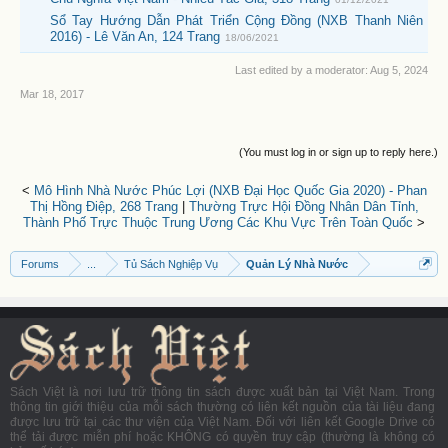
Sổ Tay Hướng Dẫn Phát Triển Cộng Đồng (NXB Thanh Niên
2016) - Lê Văn An, 124 Trang
18/06/2021
Last edited by a moderator:
Aug 5, 2024
Mar 18, 2017
(You must log in or sign up to reply here.)
<
Mô Hình Nhà Nước Phúc Lợi (NXB Đại Học Quốc Gia 2020) - Phan
Thị Hồng Điệp, 268 Trang
|
Thường Trực Hội Đồng Nhân Dân Tỉnh,
Thành Phố Trực Thuộc Trung Ương Các Khu Vực Trên Toàn Quốc
>
Forums
...
Tủ Sách Nghiệp Vụ
Quản Lý Nhà Nước
Sách Việt là nơi lưu trữ thông tin sách được xuất bản tại Việt Nam. Trong
thông tin giới thiệu của mỗi sách thường có liên kết nguồn của tài liệu đang
được lưu trữ tại các thư viện của Việt Nam. Đối với liên kết Google Drive có
thể tải được miễn phí hoặc KHÔNG có quyền truy cập (thường là không có