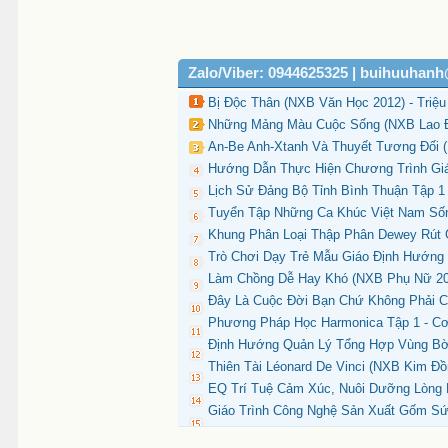
Zalo/Viber: 0944625325 | buihuuhan
Bị Độc Thân (NXB Văn Học 2012) - Triệu
Những Mảng Màu Cuộc Sống (NXB Lao Độ
An-Be Anh-Xtanh Và Thuyết Tương Đối (
Hướng Dẫn Thực Hiện Chương Trình Giá
Lịch Sử Đảng Bộ Tỉnh Bình Thuận Tập 1
Tuyển Tập Những Ca Khúc Việt Nam Sốn
Khung Phân Loại Thập Phân Dewey Rút G
Trò Chơi Dạy Trẻ Mẫu Giáo Định Hướng T
Làm Chồng Dễ Hay Khó (NXB Phụ Nữ 201
Đây Là Cuộc Đời Bạn Chứ Không Phải C
Phương Pháp Học Harmonica Tập 1 - Cơ
Định Hướng Quản Lý Tổng Hợp Vùng Bờ 
Thiên Tài Léonard De Vinci (NXB Kim Đồn
EQ Trí Tuệ Cảm Xúc, Nuôi Dưỡng Lòng B
Giáo Trình Công Nghệ Sản Xuất Gốm Sứ