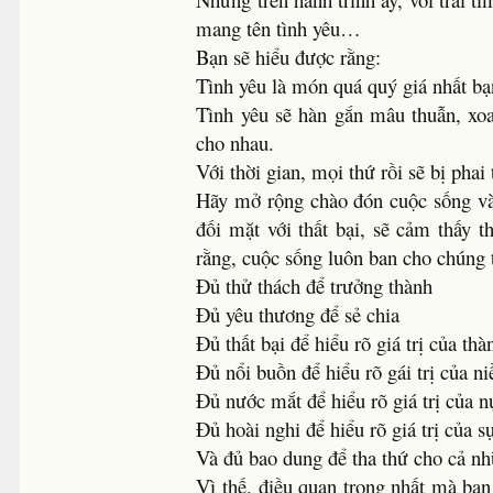
mang tên tình yêu…
Bạn sẽ hiểu được rằng:
Tình yêu là món quá quý giá nhất bạn
Tình yêu sẽ hàn gắn mâu thuẫn, xoa
cho nhau.
Với thời gian, mọi thứ rồi sẽ bị phai 
Hãy mở rộng chào đón cuộc sống và h
đối mặt với thất bại, sẽ cảm thấy
rằng, cuộc sống luôn ban cho chúng 
Đủ thử thách để trưởng thành
Đủ yêu thương để sẻ chia
Đủ thất bại để hiểu rõ giá trị của th
Đủ nổi buồn để hiểu rõ gái trị của n
Đủ nước mắt để hiểu rõ giá trị của n
Đủ hoài nghi để hiểu rõ giá trị của sự
Và đủ bao dung để tha thứ cho cả n
Vì thế, điều quan trọng nhất mà bạn