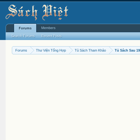
Members
Forums
Search Forums
Recent Posts
Forums
Thư Viện Tổng Hợp
Tủ Sách Tham Khảo
Tủ Sách Sau 1