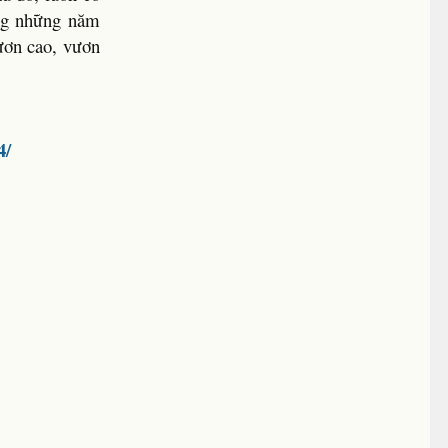
ong những năm
vươn cao, vươn
4/