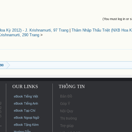
(You must log in or s
a Kỳ 2012) - J. Krishnamurti, 97 Trang
|
Thâm Nhập Thấu Triệt (NXB Hoa Kỳ
rishnamurti, 290 Trang
>
990
OUR LINKS
THÔNG TIN
Bản Đồ
eBook Tiếng Việt
g
eBook Tiếng Anh
Góp Ý
g
eBook Tạp Chí
Nội Quy
ó
ó
eBook Ngoại Ngữ
Thị trường
eBook Tặng Kèm
Trợ giúp
Hướng Dẫn