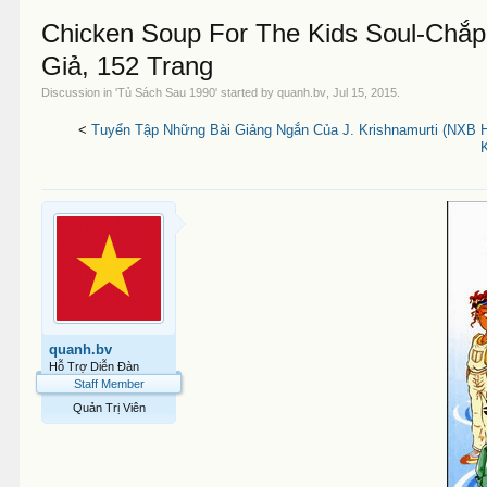
Chicken Soup For The Kids Soul-Chắ
Giả, 152 Trang
Discussion in '
Tủ Sách Sau 1990
' started by
quanh.bv
,
Jul 15, 2015
.
<
Tuyển Tập Những Bài Giảng Ngắn Của J. Krishnamurti (NXB Ho
K
quanh.bv
Hỗ Trợ Diễn Đàn
Staff Member
Quản Trị Viên