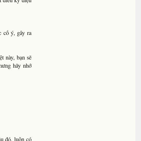
 cố ý, gây ra
ệt này, bạn sẽ
Nhưng hãy nhớ
âu đó, luôn có