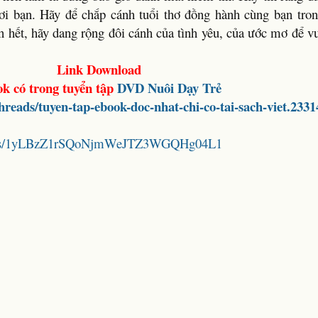
nơi bạn. Hãy để chắp cánh tuổi thơ đồng hành cùng bạn tr
ên hết, hãy dang rộng đôi cánh của tình yêu, của ước mơ để 
Link Download
k có trong tuyển tập
DVD
Nuôi Dạy Trẻ
threads/tuyen-tap-ebook-doc-nhat-chi-co-tai-sach-viet.2331
folders/1yLBzZ1rSQoNjmWeJTZ3WGQHg04L1