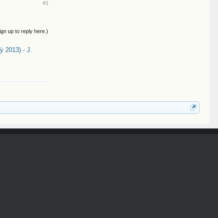
#1
ign up to reply here.)
 2013) - J.