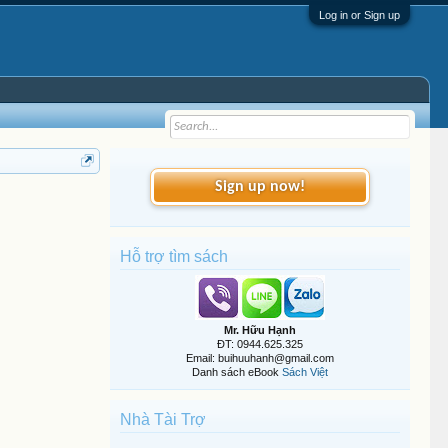
Log in or Sign up
Sign up now!
Hỗ trợ tìm sách
Mr. Hữu Hạnh
ĐT: 0944.625.325
Email: buihuuhanh@gmail.com
Danh sách eBook
Sách Việt
Nhà Tài Trợ