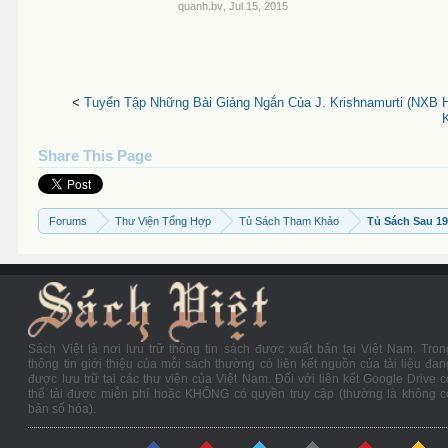
quanh.bv
,
Jul 15, 2015
<
Tuyển Tập Những Bài Giảng Ngắn Của J. Krishnamurti (NXB Ho
K
Share This Page
Forums
Thư Viện Tổng Hợp
Tủ Sách Tham Khảo
Tủ Sách Sau 1
Sách Việt là nơi lưu trữ thông tin sách được xuất bản tại Việt Nam. Tron
thông tin giới thiệu của mỗi sách thường có liên kết nguồn của tài liệu đan
được lưu trữ tại các thư viện của Việt Nam. Đối với liên kết Google Drive c
thể tải được miễn phí hoặc KHÔNG có quyền truy cập (thường là không c
bản số hóa).