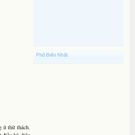
Phổ Biến Nhất
 ít thử thách.
t điều kỳ diệu