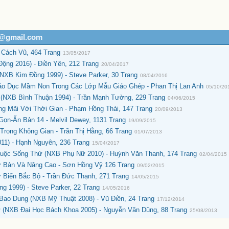
h@gmail.com
 Cách Vũ, 464 Trang
13/05/2017
ng 2016) - Điền Yên, 212 Trang
20/04/2017
NXB Kim Đồng 1999) - Steve Parker, 30 Trang
08/04/2016
o Dục Mầm Non Trong Các Lớp Mẫu Giáo Ghép - Phan Thị Lan Anh
05/10/20
 (NXB Bình Thuận 1994) - Trần Mạnh Tường, 229 Trang
04/06/2015
g Mãi Với Thời Gian - Phạm Hồng Thái, 147 Trang
20/09/2013
ọn-Ấn Bản 14 - Melvil Dewey, 1131 Trang
19/09/2015
rong Không Gian - Trần Thị Hằng, 66 Trang
01/07/2013
1) - Hạnh Nguyên, 236 Trang
15/04/2017
uộc Sống Thử (NXB Phụ Nữ 2010) - Huỳnh Văn Thanh, 174 Trang
02/04/2015
 Bản Và Nâng Cao - Sơn Hồng Vỹ 126 Trang
09/02/2015
Biển Bắc Bộ - Trần Đức Thạnh, 271 Trang
14/05/2015
g 1999) - Steve Parker, 22 Trang
14/05/2016
ao Dung (NXB Mỹ Thuật 2008) - Vũ Điền, 24 Trang
17/12/2014
 (NXB Đại Học Bách Khoa 2005) - Nguyễn Văn Dũng, 88 Trang
25/08/2013