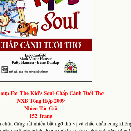
Soup For The Kid's Soul-Chắp Cánh Tuổi Thơ
NXB Tổng Hợp 2009
Nhiều Tác Giả
152 Trang
chứa đứng rất nhiều bất ngờ thú vị và chắc chắn cũng không
ìm rộng mở của mình, bạn sẽ nhận ra rằng, thế giới này có mộ