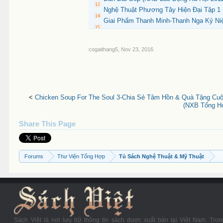
Nghệ Thuật Phương Tây Hiện Đại Tập 1 
Giai Phẩm Thanh Minh-Thanh Nga Kỷ Ni
cogaithang5
,
Nov 23, 2016
<
Chicken Soup For The Soul 3-Chia Sẻ Tâm Hồn & Quà Tặng Cuộ
(NXB Tổng Hợ
Share This Page
Forums
Thư Viện Tổng Hợp
Tủ Sách Nghệ Thuật & Mỹ Thuật
Sách Việt là nơi lưu trữ thông tin sách được xuất bản tại Việt Nam. Tron