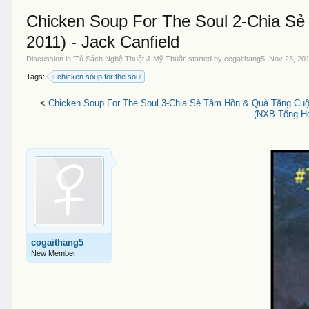
Chicken Soup For The Soul 2-Chia 
2011) - Jack Canfield
Discussion in '
Tủ Sách Nghệ Thuật & Mỹ Thuật
' started by
cogaithang5
,
Nov 23, 20
Tags:
chicken soup for the soul
<
Chicken Soup For The Soul 3-Chia Sẻ Tâm Hồn & Quà Tặng Cuộ
(NXB Tổng Hợ
cogaithang5
New Member