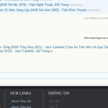
(NXB Hà Nội 1976) - Viện Nghệ Thuật, 630 Trang
16/04/2022
ệm 15 Năm Sáng Lập (NXB Sài Gòn 1965) - Trần Đình Thuyên
29/05/2017
Last edited by a mod
(You must log in or s
c Sống (NXB Tổng Hợp 2011) - Jack Canfield
|
Chia Sẻ Tâm Hồn Và Quà Tặ
p 2012) - Jack Canfield, 192 Trang
>
OUR LINKS
THÔNG TIN
Bản Đồ
eBook Tiếng Việt
g
eBook Tiếng Anh
Góp Ý