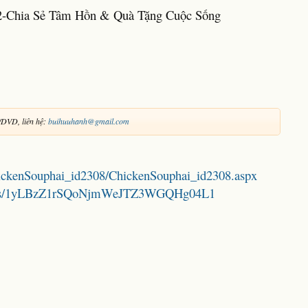
 2-Chia Sẻ Tâm Hồn & Quà Tặng Cuộc Sống
DVD, liên hệ:
buihuuhanh@gmail.com
hickenSouphai_id2308/ChickenSouphai_id2308.aspx
folders/1yLBzZ1rSQoNjmWeJTZ3WGQHg04L1