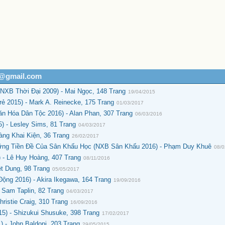
h@gmail.com
NXB Thời Đại 2009) - Mai Ngọc, 148 Trang
19/04/2015
ẻ 2015) - Mark A. Reinecke, 175 Trang
01/03/2017
 Hóa Dân Tộc 2016) - Alan Phan, 307 Trang
06/03/2016
) - Lesley Sims, 81 Trang
04/03/2017
ng Khai Kiện, 36 Trang
26/02/2017
ững Tiền Đề Của Sân Khấu Học (NXB Sân Khấu 2016) - Phạm Duy Khuê
08/
- Lê Huy Hoàng, 407 Trang
08/11/2016
ệt Dung, 98 Trang
05/05/2017
ng 2016) - Akira Ikegawa, 164 Trang
19/09/2016
 Sam Taplin, 82 Trang
04/03/2017
ristie Craig, 310 Trang
16/09/2016
5) - Shizukui Shusuke, 398 Trang
17/02/2017
 - John Baldoni, 203 Trang
29/05/2015