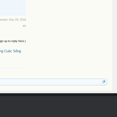
erator:
Nov 24, 2016
#1
ign up to reply here.)
ng Cuộc Sống