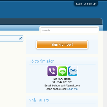
Log in or Sign up
Sign up now!
Hỗ trợ tìm sách
Mr. Hữu Hạnh
ĐT: 0944.625.325
Email: buihuuhanh@gmail.com
Danh sách eBook
Sách Việt
Nhà Tài Trợ