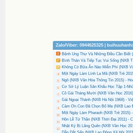
Zalo/Viber: 0944625325 | buihuuhan
Bệnh Ung Thư Và Những Điều Cần Biết (
Bình Thản Và Tiếp Tục Vui Sống (NXB Tr
Không Có Bữa Ăn Nào Miễn Phí (NXB Văn
Một Ngày Làm Lính La Mã (NXB Trẻ 2015
Ngô (NXB Văn Hóa Thông Tin 2015) - Hoà
Cơ Sở Lý Luận Sân Khấu Học Tập 1-Nh
Cô Gái Tháng Mười (NXB Văn Học 2016) 
Gái Ngoại Thành (NXB Hà Nội 1968) - Vi
Cảm Ơn Con Đã Chọn Bố Mẹ (NXB Lao Độ
Một Ngày Làm Pharaoh (NXB Trẻ 2015) -
Hôn Lễ Tử Thần (NXB Thời Đại 2011) - Ch
Nhật Ký Bị Lãng Quên (NXB Văn Học 201
Dẫn Dắt Sếp (NXB Lao Động Xã Hội 2011)