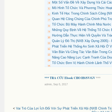
Một Số Vấn Đề Về Xây Dựng Và Cải Các
Mô Hình Tổ Chức Và Phương Thức Hoạt
Kinh Tế Học Trong Chính Sách Công (NX
Quan Hệ Công Chúng Của Chính Phủ Tr
Tổ Chức Bộ Máy Hành Chính Nhà Nước (
Những Quy Định Về Hệ Thống Tổ Chức B
Hướng Dẫn Thực Hiện Về Quyền Và Trá
Quản Lý Đô Thị (NXB Xây Dựng 2005) -
Phát Triển Hệ Thống An Sinh Xã Hội Ở 
Văn Bản Và Công Tác Văn Bản Trong Cơ 
Nâng Cao Năng Lực Cạnh Tranh Của Doa
Tổ Chức Đơn Vị Hành Chính Lãnh Thổ Vi
*** TRA CỨU Ebook CHO HS/SV/GV
***
admin
,
Sep 5, 2017
<
Vai Trò Của Lợi Ích Đối Với Sự Phát Triển Xã Hội (NXB Chính Trị