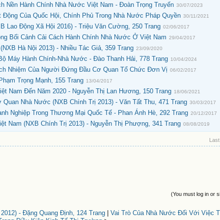
h Nền Hành Chính Nhà Nước Việt Nam - Đoàn Trọng Truyến
30/07/2023
 Động Của Quốc Hội, Chính Phủ Trong Nhà Nước Pháp Quyền
30/11/2021
B Lao Động Xã Hội 2016) - Triệu Văn Cường, 250 Trang
02/06/2017
ong Bối Cảnh Cải Cách Hành Chính Nhà Nước Ở Việt Nam
29/04/2017
NXB Hà Nội 2013) - Nhiều Tác Giả, 359 Trang
23/09/2020
ộ Máy Hành Chính-Nhà Nước - Đào Thanh Hải, 778 Trang
10/04/2024
ch Nhiệm Của Người Đứng Đầu Cơ Quan Tổ Chức Đơn Vị
06/02/2017
 Phạm Trọng Mạnh, 155 Trang
13/04/2017
Việt Nam Đến Năm 2020 - Nguyễn Thị Lan Hương, 150 Trang
18/06/2021
Quan Nhà Nước (NXB Chính Trị 2013) - Văn Tất Thu, 471 Trang
30/03/2017
nh Nghiệp Trong Thương Mại Quốc Tế - Phan Ánh Hè, 292 Trang
20/12/2017
ệt Nam (NXB Chính Trị 2013) - Nguyễn Thị Phượng, 341 Trang
08/08/2019
Last
(You must log in or s
 2012) - Đặng Quang Định, 124 Trang
|
Vai Trò Của Nhà Nước Đối Với Việc 