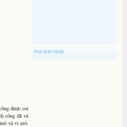
Phổ Biến Nhất
 công được coi
ch công đã và
ĩ mô và vi mô.