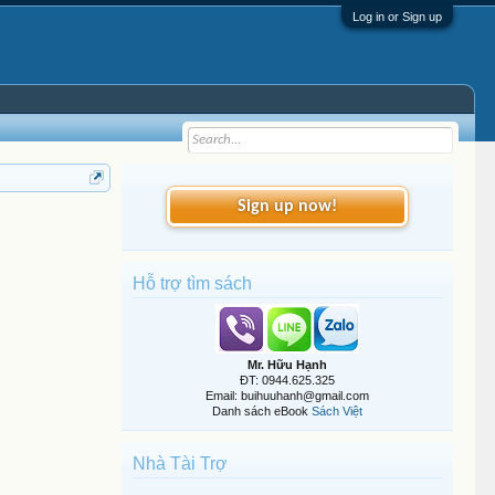
Log in or Sign up
Sign up now!
Hỗ trợ tìm sách
Mr. Hữu Hạnh
ĐT: 0944.625.325
Email: buihuuhanh@gmail.com
Danh sách eBook
Sách Việt
Nhà Tài Trợ