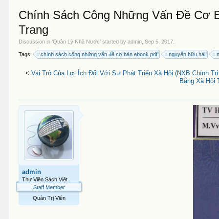
Chính Sách Công Những Vấn Đề Cơ Bả
Trang
Discussion in '
Quản Lý Nhà Nước
' started by
admin
,
Sep 5, 2017
.
Tags:
chính sách công những vấn đề cơ bản ebook pdf
nguyễn hữu hải
<
Vai Trò Của Lợi Ích Đối Với Sự Phát Triển Xã Hội (NXB Chính Trị
Bằng Xã Hội 
admin
Thư Viện Sách Việt
Staff Member
Quản Trị Viên