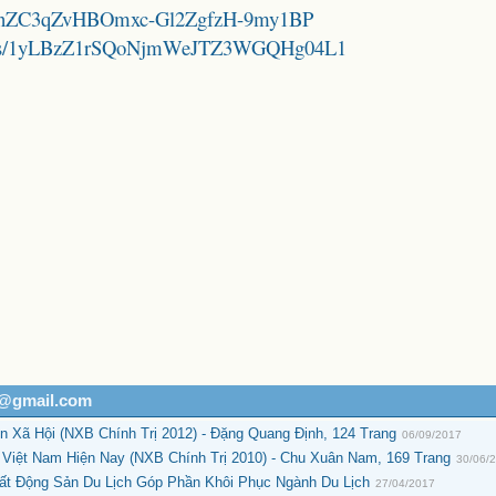
/1PKFnZC3qZvHBOmxc-Gl2ZgfzH-9my1BP
folders/1yLBzZ1rSQoNjmWeJTZ3WGQHg04L1
h@gmail.com
ển Xã Hội (NXB Chính Trị 2012) - Đặng Quang Định, 124 Trang
06/09/2017
iệt Nam Hiện Nay (NXB Chính Trị 2010) - Chu Xuân Nam, 169 Trang
30/06/
ất Động Sản Du Lịch Góp Phần Khôi Phục Ngành Du Lịch
27/04/2017