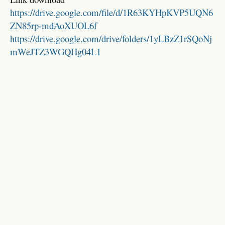
https://drive.google.com/file/d/1R63KYHpKVP5UQN6
ZN85rp-mdAoXUOL6f
https://drive.google.com/drive/folders/1yLBzZ1rSQoNj
mWeJTZ3WGQHg04L1