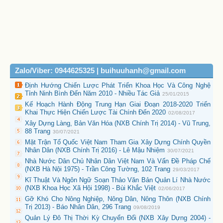
Zalo/Viber: 0944625325 | buihuuhanh@gmail.com
Định Hướng Chiến Lược Phát Triển Khoa Học Và Công Nghệ
Tỉnh Ninh Bình Đến Năm 2010 - Nhiều Tác Giả
25/01/2015
Kế Hoạch Hành Động Trung Hạn Giai Đoạn 2018-2020 Triển
Khai Thực Hiện Chiến Lược Tài Chính Đến 2020
02/08/2017
Xây Dựng Làng, Bản Văn Hóa (NXB Chính Trị 2014) - Vũ Trung,
88 Trang
30/07/2021
Mặt Trận Tổ Quốc Việt Nam Tham Gia Xây Dựng Chính Quyền
Nhân Dân (NXB Chính Trị 2016) - Lê Mậu Nhiệm
30/07/2021
Nhà Nước Dân Chủ Nhân Dân Việt Nam Và Vấn Đề Pháp Chế
(NXB Hà Nội 1975) - Trần Công Tường, 102 Trang
29/03/2017
Kĩ Thuật Và Ngôn Ngữ Soạn Thảo Văn Bản Quản Lí Nhà Nước
(NXB Khoa Học Xã Hội 1998) - Bùi Khắc Việt
02/06/2017
Gỡ Khó Cho Nông Nghiệp, Nông Dân, Nông Thôn (NXB Chính
Trị 2013) - Báo Nhân Dân, 296 Trang
09/08/2019
Quản Lý Đô Thị Thời Kỳ Chuyển Đổi (NXB Xây Dựng 2004) -