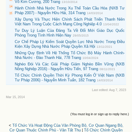
Võ Kim Cương, 200 Trang
13/10/2014
Hành Chính Nhà Nước Trong Xu Thế Toàn Cầu Hóa (NXB Tư
Pháp 2007) - Nguyễn Hữu Hải, 314 Trang
14/03/2014
Xây Dựng Và Thực Hiện Chính Sách Phát Triển Thanh Niên
Việt Nam Trong Cuộc Cách Mạng Công Nghiệp 4.0
13/04/2022
Tư Duy Lý Luận Của Đảng Ta Về Đổi Mới Giáo Dục Quốc
Phòng Trong Tình Hình Hiện Nay
29/05/2015
Cơ Chế Pháp Lý Kiểm Soát Quyền Lực Nhà Nước Trong Điều
Kiện Xây Dựng Nhà Nước Pháp Quyền Xã Hội
13/11/2021
Những Quy Định Về Hệ Thống Tổ Chức Bộ Máy Hành Chính-
Nhà Nước - Đào Thanh Hải, 778 Trang
10/04/2024
Nghèo Đói Và Các Giải Pháp Giảm Nghèo Bền Vững (NXB
Nông Nghiệp 2016) - Nguyễn Hữu Tiến, 97 Trang
08/11/2021
Tổ Chức Chính Quyền Thời Kỳ Phong Kiến Ở Việt Nam (NXB
Tư Pháp 2006) - Nguyễn Minh Tuấn, 182 Trang
14/03/2014
Last edited:
Aug 7, 2023
Mar 15, 2014
(You must log in or sign up to reply here.)
<
Tổ Chức Và Hoạt Động Của Văn Phòng Bộ, Cơ Quan Ngang Bộ,
Cơ Quan Thuộc Chính Phủ - Văn Tất Thu
|
Tổ Chức Chính Quyền