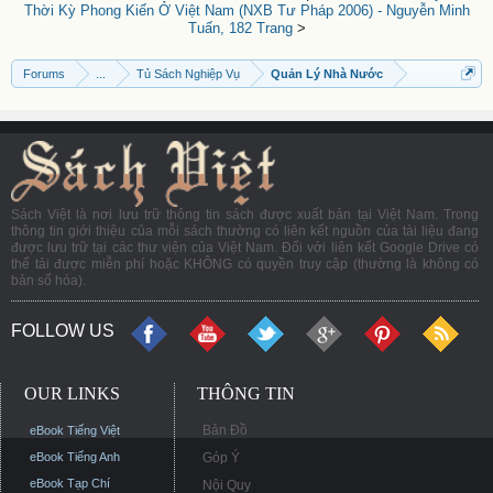
Thời Kỳ Phong Kiến Ở Việt Nam (NXB Tư Pháp 2006) - Nguyễn Minh
Tuấn, 182 Trang
>
Forums
...
Tủ Sách Nghiệp Vụ
Quản Lý Nhà Nước
Sách Việt là nơi lưu trữ thông tin sách được xuất bản tại Việt Nam. Trong
thông tin giới thiệu của mỗi sách thường có liên kết nguồn của tài liệu đang
được lưu trữ tại các thư viện của Việt Nam. Đối với liên kết Google Drive có
thể tải được miễn phí hoặc KHÔNG có quyền truy cập (thường là không có
bản số hóa).
FOLLOW US
OUR LINKS
THÔNG TIN
Bản Đồ
eBook Tiếng Việt
eBook Tiếng Anh
Góp Ý
eBook Tạp Chí
Nội Quy