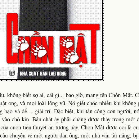
u, không biết sợ ai, cái gì... bao giờ, mang tên Chồn Mật. C
mật ong, và mọi loài lông vũ. Nó giết chóc nhiều khi không p
 bạo và để.... giải trí. Đặc biệt, khi tấn công con người,
 vào chỗ kín. Bản chất ấy phải chăng được thấy trong một
h của cuốn tiểu thuyết ấn tượng này. Chồn Mật được coi là cu
 câu chuyện về một người đàn ông, một nhà văn tài năng, bị 