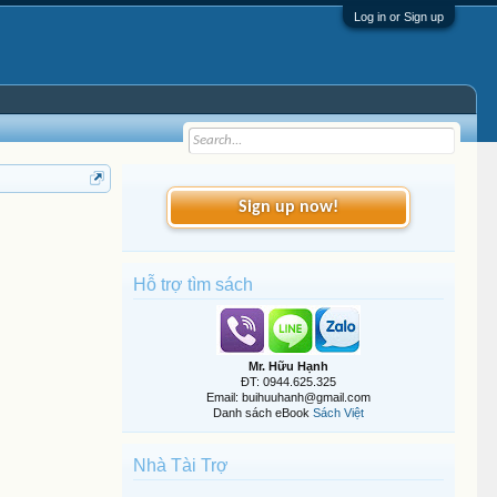
Log in or Sign up
Sign up now!
Hỗ trợ tìm sách
Mr. Hữu Hạnh
ĐT: 0944.625.325
Email: buihuuhanh@gmail.com
Danh sách eBook
Sách Việt
Nhà Tài Trợ