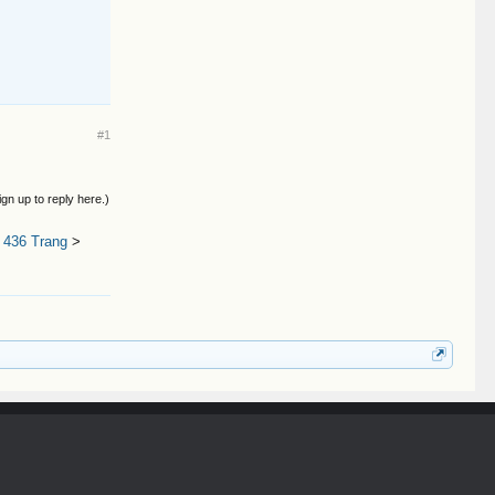
#1
ign up to reply here.)
 436 Trang
>