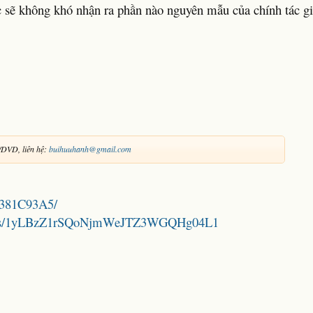
c sẽ không khó nhận ra phần nào nguyên mẫu của chính tác gi
DVD, liên hệ:
buihuuhanh@gmail.com
4E381C93A5/
folders/1yLBzZ1rSQoNjmWeJTZ3WGQHg04L1