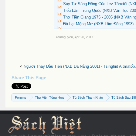
Suy Tư Sống Động Của Lev Tônxtôi (NXB
Tiếu Lâm Trung Quốc (NXB Văn Học 2003
Thơ Tiền Giang 1975 - 2005 (NXB Văn n
Đà Lạt Mộng Mơ (NXB Lâm Đồng 1993) -
Tramnguyen
,
Apr 20, 2017
<
Người Thầy Đầu Tiên (NXB Đà Nẵng 2001) - Tsinghid Aitmatốp,
Share This Page
Forums
Thư Viện Tổng Hợp
Tủ Sách Tham Khảo
Tủ Sách Sau 19