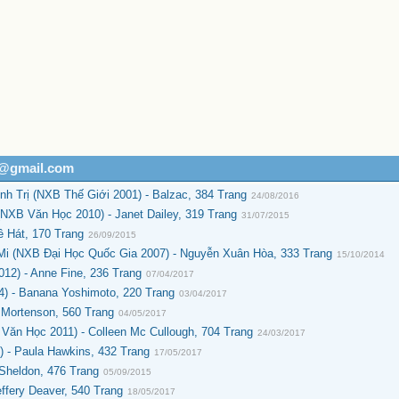
h@gmail.com
h Trị (NXB Thế Giới 2001) - Balzac, 384 Trang
24/08/2016
XB Văn Học 2010) - Janet Dailey, 319 Trang
31/07/2015
 Hát, 170 Trang
26/09/2015
i (NXB Đại Học Quốc Gia 2007) - Nguyễn Xuân Hòa, 333 Trang
15/10/2014
12) - Anne Fine, 236 Trang
07/04/2017
4) - Banana Yoshimoto, 220 Trang
03/04/2017
 Mortenson, 560 Trang
04/05/2017
Văn Học 2011) - Colleen Mc Cullough, 704 Trang
24/03/2017
 - Paula Hawkins, 432 Trang
17/05/2017
Sheldon, 476 Trang
05/09/2015
fery Deaver, 540 Trang
18/05/2017