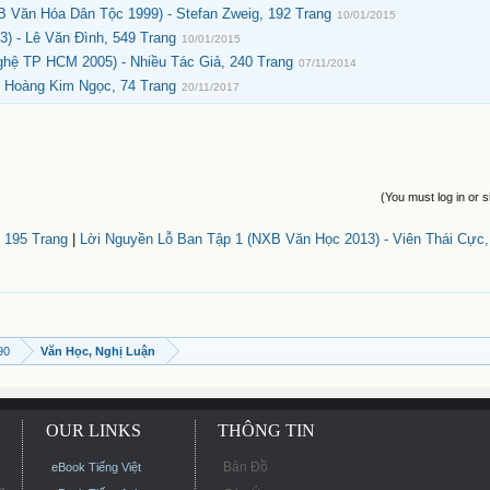
 Văn Hóa Dân Tộc 1999) - Stefan Zweig, 192 Trang
10/01/2015
) - Lê Văn Đình, 549 Trang
10/01/2015
ghệ TP HCM 2005) - Nhiều Tác Giả, 240 Trang
07/11/2014
 Hoàng Kim Ngọc, 74 Trang
20/11/2017
(You must log in or s
 195 Trang
|
Lời Nguyền Lỗ Ban Tập 1 (NXB Văn Học 2013) - Viên Thái Cực,
90
Văn Học, Nghị Luận
OUR LINKS
THÔNG TIN
Bản Đồ
eBook Tiếng Việt