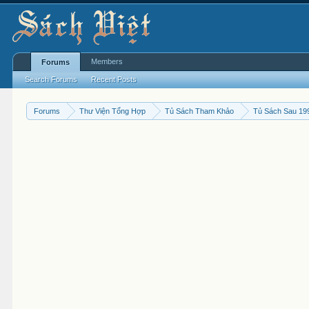
Members
Forums
Search Forums
Recent Posts
Forums
Thư Viện Tổng Hợp
Tủ Sách Tham Khảo
Tủ Sách Sau 19