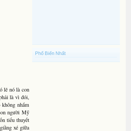
Phổ Biến Nhất
ó lẽ nó là con
hải là vì đói,
 nó không nhắm
 con người Mỹ
ốn tiểu thuyết
giằng xé giữa