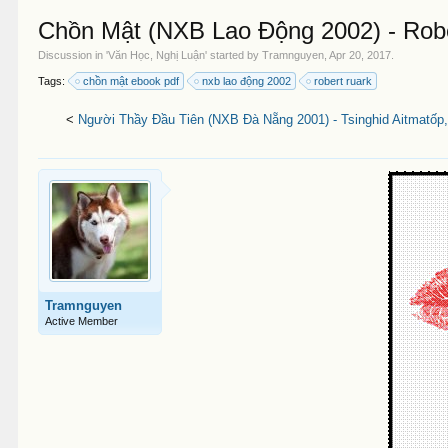
Chồn Mật (NXB Lao Động 2002) - Robe
Discussion in '
Văn Học, Nghị Luận
' started by
Tramnguyen
,
Apr 20, 2017
.
Tags:
chồn mật ebook pdf
nxb lao động 2002
robert ruark
<
Người Thầy Đầu Tiên (NXB Đà Nẵng 2001) - Tsinghid Aitmatốp,
Tramnguyen
Active Member