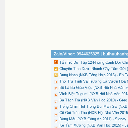
Zalo/Viber: 0944625325 | buihuuhan
Tấn Trò Đời Tập 12-Những Cảnh Đời Chín
Chuyện Tình Dưới Nhành Cây Tầm Gửi (N
Dung Nhan (NXB Tổng Hợp 2013) - En Tê
Thơ Trữ Tình Và Trường Ca Vườn Họa M
Bố Là Bà Giúp Việc (NXB Hội Nhà Văn 20
Vĩnh Biệt Tugumi (NXB Hội Nhà Văn 201
Ba Tách Trà (NXB Văn Học 2010) - Greg
Tiếng Chim Hót Trong Bụi Mận Gai (NXB 
Cô Gái Trên Tàu (NXB Hội Nhà Văn 2015)
Dòng Máu (NXB Công An 2011) - Sidney 
Kẻ Tầm Xương (NXB Văn Học 2015) - Jef