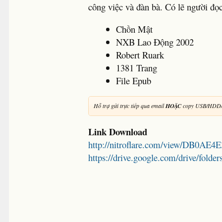
công việc và đàn bà. Có lẽ người đọ
Chồn Mật
NXB Lao Động 2002
Robert Ruark
1381 Trang
File Epub
Hỗ trợ gửi trực tiếp qua email
HOẶC
copy USB/HDD/
Link Download
http://nitroflare.com/view/DB0AE
https://drive.google.com/drive/