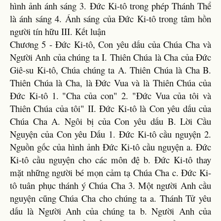
hình ảnh ánh sáng 3. Đức Ki-tô trong phép Thánh Thể
là ánh sáng 4. Ánh sáng của Đức Ki-tô trong tâm hồn
người tín hữu III. Kết luận
Chương 5 - Đức Ki-tô, Con yêu dấu của Chúa Cha và
Người Anh của chúng ta I. Thiên Chúa là Cha của Đức
Giê-su Ki-tô, Chúa chúng ta A. Thiên Chúa là Cha B.
Thiên Chúa là Cha, là Đức Vua và là Thiên Chúa của
Đức Ki-tô 1. "Cha của con" 2. "Đức Vua của tôi và
Thiên Chúa của tôi" II. Đức Ki-tô là Con yêu dấu của
Chúa Cha A. Ngôi bị của Con yêu dấu B. Lời Cầu
Nguyện của Con yêu Dấu 1. Đức Ki-tô cầu nguyện 2.
Nguồn gốc của hình ảnh Đức Ki-tô cầu nguyện a. Đức
Ki-tô cầu nguyện cho các môn đệ b. Đức Ki-tô thay
mặt những người bé mọn cảm tạ Chúa Cha c. Đức Ki-
tô tuân phục thánh ý Chúa Cha 3. Một người Anh cầu
nguyện cũng Chúa Cha cho chúng ta a. Thánh Tử yêu
dấu là Người Anh của chúng ta b. Người Anh của