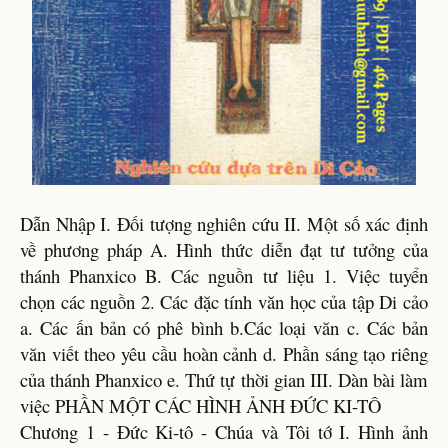
Dẫn Nhập I. Đối tượng nghiên cứu II. Một số xác định
về phương pháp A. Hình thức diễn đạt tư tưởng của
thánh Phanxico B. Các nguồn tư liệu 1. Việc tuyển
chọn các nguồn 2. Các đặc tính văn học của tập Di cảo
a. Các ấn bản có phê bình b.Các loại văn c. Các bản
văn viết theo yêu cầu hoàn cảnh d. Phần sáng tạo riêng
của thánh Phanxico e. Thứ tự thời gian III. Dàn bài làm
việc PHẦN MỘT CÁC HÌNH ẢNH ĐỨC KI-TÔ
Chương 1 - Đức Ki-tô - Chúa và Tôi tớ I. Hình ảnh