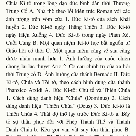
Chúa Ki-tô trong lòng đạo đức bình dân thời Thượng
Trung Cổ A. Nhà thờ theo lối kiến trúc Roman với các
ảnh tượng trên vòm cửa 1. Đức Ki-tô của sách Khải
huyền 2. Đức Ki-tô ngày Thăng Thiên 3. Đức Ki-tô
ngày Hiện Xuống 4. Đức Ki-tô trong ngày Phán Xét
Cuối Cùng B. Một quan niệm Ki-tô học bắt nguồn từ
Giáo hội cổ thời C. Một quan niệm càng về sau càng
được nhấn mạnh hơn 1. Ảnh hưởng của cuộc chiến
chống lại lạc thuyết Ario 2. Cơ cấu chính trị của xã hội
thời Trung cổ D. Ảnh hưởng của thánh Bernado II. Đức
Ki-tô, Chúa và Tôi tớ, theo cách hình dung của thánh
Phanxico Atxidi A. Đức Ki-tô: Chủ tể và Thiên Chúa
1. Cách dùng danh hiệu "Chúa" (Dominus) 2. Cách
dùng danh hiệu "Thiên Chúa" (Deus) 3. Đức Ki-tô là
Thiên Chúa 4. Thái độ thờ lạy trước Đức Ki-tô a. Bày
tỏ sự thần phục đối với Phép Thánh Thể và Thánh
Danh Chúa b. Kêu gọi vạn vật suy tôn thần phục B.