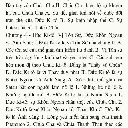
Bàn tay của Chúa Cha II. Cháu Con biểu lộ sự khiêm
hạ của Chúa Cha A. Sự tiết giản khi nói về cuộc đời
trần thế của Đức Ki-tô B. Sự kiện nhập thể C. Sự
khiêm hạ của Thiên Chúa
Chương 4 - Đức Ki-tô: Vị Tôn Sư, Đức Khôn Ngoan
và Ánh Sáng I. Đức Ki-tô là vị Tôn Sư của chúng ta A.
Các tôn sư của thế gian tìm kiếm hư danh B. Vị Tôn sư
trên trời dạy lòng kính sợ và yêu mến C. Các anh em
hèn mọn đị theo Chúa Ki-tô, Đấng là "Thầy và Chúa"
D. Đức Ki-tô là vị Thầy duy nhất II. Đức Ki-tô là sự
Khôn Ngoan và Ánh Sáng A. Xác thịt, thế gian và
Satan bắt con người làm nô lệ 1. Những kẻ nô lệ 2.
Những người mù B. Đức Ki-tô là sự Khôn Ngon 1.
Đức Ki-tô: sự Khôn Ngoan chân thật của Chúa Cha 2.
Đức Ki-tô là sự Khôn Ngoan của Thần Khí C. Đức Ki-
tô là Ánh Sáng 1. Lòng yêu mến ánh sáng của thánh
Phanxico 2. Chúa Cha và Chúa Thánh Thần theo các