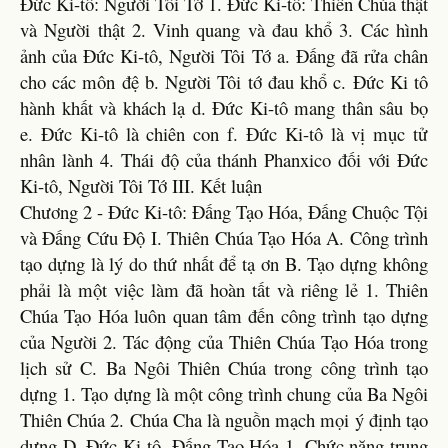
Đức Ki-tô: Người Tôi Tớ 1. Đức Ki-tô: Thiên Chúa thật
và Người thật 2. Vinh quang và đau khổ 3. Các hình
ảnh của Đức Ki-tô, Người Tôi Tớ a. Đấng đã rửa chân
cho các môn đệ b. Người Tôi tớ đau khổ c. Đức Ki tô
hành khất và khách lạ d. Đức Ki-tô mang thân sâu bọ
e. Đức Ki-tô là chiên con f. Đức Ki-tô là vị mục tử
nhân lành 4. Thái độ của thánh Phanxico đối với Đức
Ki-tô, Người Tôi Tớ III. Kết luận
Chương 2 - Đức Ki-tô: Đấng Tạo Hóa, Đấng Chuộc Tội
và Đấng Cứu Độ I. Thiên Chúa Tạo Hóa A. Công trình
tạo dựng là lý do thứ nhất để tạ ơn B. Tạo dựng không
phải là một việc làm đã hoàn tất và riêng lẻ 1. Thiên
Chúa Tạo Hóa luôn quan tâm đến công trình tạo dựng
của Người 2. Tác động của Thiên Chúa Tạo Hóa trong
lịch sử C. Ba Ngôi Thiên Chúa trong công trình tạo
dựng 1. Tạo dựng là một công trình chung của Ba Ngôi
Thiên Chúa 2. Chúa Cha là nguồn mạch mọi ý định tạo
dựng D. Đức Ki-tô, Đấng Tạo Hóa 1. Chức năng trung