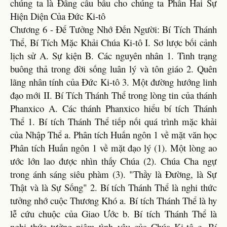
chúng ta là Đấng cầu bầu cho chúng ta Phần Hai Sự
Hiện Diện Của Đức Ki-tô
Chương 6 - Để Tưởng Nhớ Đến Người: Bí Tích Thánh
Thể, Bí Tích Mặc Khải Chúa Ki-tô I. Sơ lược bối cảnh
lịch sử A. Sự kiện B. Các nguyên nhân 1. Tình trạng
buông thả trong đời sống luân lý và tôn giáo 2. Quên
lãng nhân tính của Đức Ki-tô 3. Một đường hướng linh
đạo mới II. Bí Tích Thánh Thể trong lòng tin của thánh
Phanxico A. Các thánh Phanxico hiểu bí tích Thánh
Thể 1. Bí tích Thánh Thể tiếp nối quá trình mặc khải
của Nhập Thể a. Phân tích Huấn ngôn 1 về mặt văn học
Phân tích Huấn ngôn 1 về mặt đạo lý (1). Một lòng ao
ước lớn lao được nhìn thấy Chúa (2). Chúa Cha ngự
trong ánh sáng siêu phàm (3). "Thầy là Đường, là Sự
Thật và là Sự Sống" 2. Bí tích Thánh Thể là nghi thức
tưởng nhớ cuộc Thương Khó a. Bí tích Thánh Thể là hy
lễ cứu chuộc của Giao Ước b. Bí tích Thánh Thể là
nghi thức tưởng niệm tình yêu của Chúa Ki-tô c. Bí