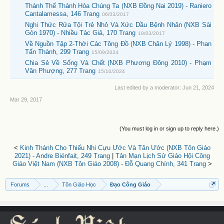
Thánh Thể Thánh Hóa Chúng Ta (NXB Đồng Nai 2019) - Raniero
Cantalamessa, 146 Trang
06/03/2017
Nghi Thức Rửa Tội Trẻ Nhỏ Và Xức Dầu Bệnh Nhân (NXB Sài
Gòn 1970) - Nhiều Tác Giả, 170 Trang
18/03/2017
Về Nguồn Tập 2-Thời Các Tông Đồ (NXB Chân Lý 1998) - Phan
Tấn Thành, 299 Trang
15/09/2024
Chia Sẻ Về Sống Và Chết (NXB Phương Đông 2010) - Phạm
Văn Phượng, 277 Trang
15/10/2024
Last edited by a moderator:
Jun 21, 2024
Mar 29, 2017
(You must log in or sign up to reply here.)
<
Kinh Thánh Cho Thiếu Nhi Cựu Ước Và Tân Ước (NXB Tôn Giáo
2021) - Andre Biénfait, 249 Trang
|
Tản Mạn Lịch Sử Giáo Hội Công
Giáo Việt Nam (NXB Tôn Giáo 2008) - Đỗ Quang Chính, 341 Trang
>
Forums
...
Tôn Giáo Học
Đạo Công Giáo