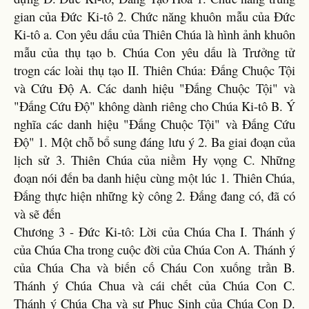
gian của Đức Ki-tô 2. Chức năng khuôn mẫu của Đức
Ki-tô a. Con yêu dấu của Thiên Chúa là hình ảnh khuôn
mẫu của thụ tạo b. Chúa Con yêu dấu là Trưởng tử
trogn các loài thụ tạo II. Thiên Chúa: Đấng Chuộc Tội
và Cứu Độ A. Các danh hiệu "Đấng Chuộc Tội" và
"Đấng Cứu Độ" không dành riêng cho Chúa Ki-tô B. Ý
nghĩa các danh hiệu "Đấng Chuộc Tội" và Đấng Cứu
Độ" 1. Một chỗ bổ sung đáng lưu ý 2. Ba giai đoạn của
lịch sử 3. Thiên Chúa của niềm Hy vọng C. Những
đoạn nói đến ba danh hiệu cùng một lúc 1. Thiên Chúa,
Đấng thực hiện những kỳ công 2. Đấng đang có, đã có
và sẽ đến
Chương 3 - Đức Ki-tô: Lời của Chúa Cha I. Thánh ý
của Chúa Cha trong cuộc đời của Chúa Con A. Thánh ý
của Chúa Cha và biến cố Cháu Con xuống trần B.
Thánh ý Chúa Chua và cái chết của Chúa Con C.
Thánh ý Chúa Cha và sự Phục Sinh của Chúa Con D.