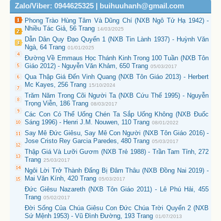
Zalo/Viber: 0944625325 | buihuuhanh@gmail.com
Phong Trào Hùng Tâm Và Dũng Chí (NXB Ngô Tử Hạ 1942) -
Nhiều Tác Giả, 56 Trang
14/03/2025
Dẫn Dân Quy Đạo Quyển 1 (NXB Tin Lành 1937) - Huỳnh Văn
Ngà, 64 Trang
01/01/2025
Đường Về Emmaus Học Thánh Kinh Trong 100 Tuần (NXB Tôn
Giáo 2012) - Nguyễn Văn Khảm, 650 Trang
05/03/2017
Qua Thập Giá Đến Vinh Quang (NXB Tôn Giáo 2013) - Herbert
Mc Kayes, 256 Trang
15/10/2024
Trăm Năm Trong Cõi Người Ta (NXB Cứu Thế 1995) - Nguyễn
Trọng Viễn, 186 Trang
08/03/2017
Các Con Có Thể Uống Chén Ta Sắp Uống Không (NXB Đuốc
Sáng 1996) - Henri J.M. Nouwen, 110 Trang
08/01/2022
Say Mê Đức Giêsu, Say Mê Con Người (NXB Tôn Giáo 2016) -
Jose Cristo Rey Garcia Paredes, 480 Trang
05/03/2017
Thập Giá Và Lưỡi Gươm (NXB Trẻ 1988) - Trần Tam Tỉnh, 272
Trang
25/03/2017
Ngôi Lời Trở Thành Đấng Bị Đâm Thâu (NXB Đồng Nai 2019) -
Mai Văn Kính, 420 Trang
05/03/2017
Đức Giêsu Nazareth (NXB Tôn Giáo 2011) - Lê Phú Hải, 455
Trang
05/02/2017
Đời Sống Của Chúa Giêsu Con Đức Chúa Trời Quyển 2 (NXB
Sứ Mệnh 1953) - Vũ Đình Đường, 193 Trang
01/07/2013