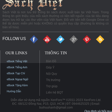
Sách Việt là nơi lưu trữ thông tin sách được xuất bản tại Việt Nam. Trong
thông tin giới thiệu của mỗi sách thường có liên kết nguồn của tài liệu đang
được lưu trữ tại các thư viện của Việt Nam. Đối với liên kết Google Drive có
thể tải được miễn phí hoặc KHÔNG có quyền truy cập (thường là không có
bản số hóa).
FOLLOW US
OUR LINKS
THÔNG TIN
Bản Đồ
eBook Tiếng Việt
eBook Tiếng Anh
Góp Ý
eBook Tạp Chí
Nội Quy
eBook Ngoại Ngữ
Thị trường
eBook Tặng Kèm
Trợ giúp
Hướng Dẫn
Liên hệ BQT
Diễn đàn sử dụng mã nguồn XenForo™ ©2011-2023 XenForo Ltd.
ĐC: 68/122 Đồng Nai, P15, Q10, HCM | ĐT: 0944625325 | Email:
buihuuhanh@gmail.com
Quy định và Nội quy