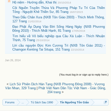
Hộ niệm - Hướng dẫn, Khai thị
20/10/2014
Cội Nguồn Truyền Thừa Và Phương Pháp Tu Trì Của Thiền
Tông - Nguyệt Khê Thiền Sư, 85 Trang
16/07/2015
Theo Dấu Chân Xưa (NXB Tôn Giáo 2003) - Thích Minh Thông,
127 Trang
21/02/2014
Đạo Phật Áp Dụng Vào Đời Sống Hàng Ngày (NXB Phương
Đông 2010) - Thích Nhất Hạnh, 81 Trang
17/05/2016
Tìm hiểu về Vô biểu nghiệp qua Câu Xá Luận - Thích Nhuận
Thịnh, 75 Trang
25/10/2014
Lời cầu nguyện Đức Kim Cương Trì (NXB Tôn Giáo 2011) -
Chamgon Kenting Tai Situpa, 151 Trang
22/10/2014
Jan 26, 2014
(You must log in or sign up to reply here.)
<
Lịch Sử Phiên Dịch Hán Tạng (NXB Phương Đông 2008) - Vương
Văn Nhan, 329 Trang
|
Phật Việt Nam Dân Tộc Việt Nam - Giác Dũng,
204 trang
>
Forums
...
Tủ Sách Sau 1990
Tín Ngưỡng Tôn Giáo