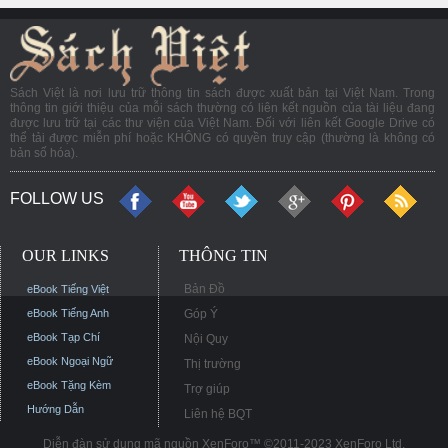
Sách Việt là nơi lưu trữ thông tin sách được xuất bản tại Việt Nam. Trong
thông tin giới thiệu của mỗi sách thường có liên kết nguồn của tài liệu đang
được lưu trữ tại các thư viện của Việt Nam. Đối với liên kết Google Drive có
thể tải được miễn phí hoặc KHÔNG có quyền truy cập (thường là không có
bản số hóa).
FOLLOW US
OUR LINKS
THÔNG TIN
Bản Đồ
eBook Tiếng Việt
eBook Tiếng Anh
Góp Ý
eBook Tạp Chí
Nội Quy
eBook Ngoại Ngữ
Thị trường
eBook Tặng Kèm
Trợ giúp
Hướng Dẫn
Liên hệ BQT
Diễn đàn sử dụng mã nguồn XenForo™ ©2011-2023 XenForo Ltd.