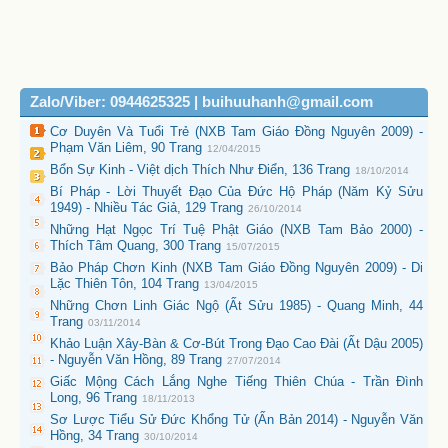
Zalo/Viber: 0944625325 | buihuuhanh@gmail.com
Cơ Duyên Và Tuổi Trẻ (NXB Tam Giáo Đồng Nguyên 2009) -
Phạm Văn Liêm, 90 Trang
12/04/2015
Bổn Sự Kinh - Việt dịch Thích Như Điển, 136 Trang
18/10/2014
Bí Pháp - Lời Thuyết Đạo Của Đức Hộ Pháp (Năm Kỷ Sửu
1949) - Nhiều Tác Giả, 129 Trang
26/10/2014
Những Hạt Ngọc Trí Tuệ Phật Giáo (NXB Tam Bảo 2000) -
Thích Tâm Quang, 300 Trang
15/07/2015
Bảo Pháp Chơn Kinh (NXB Tam Giáo Đồng Nguyên 2009) - Di
Lặc Thiên Tôn, 104 Trang
13/04/2015
Những Chơn Linh Giác Ngộ (Ất Sửu 1985) - Quang Minh, 44
Trang
03/11/2014
Khảo Luận Xây-Bàn & Cơ-Bút Trong Đạo Cao Đài (Ất Dậu 2005)
- Nguyễn Văn Hồng, 89 Trang
27/07/2014
Giấc Mộng Cách Lắng Nghe Tiếng Thiên Chúa - Trần Đình
Long, 96 Trang
18/11/2013
Sơ Lược Tiểu Sử Đức Khổng Tử (Ấn Bản 2014) - Nguyễn Văn
Hồng, 34 Trang
30/10/2014