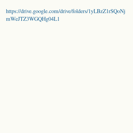
https://drive.google.com/drive/folders/1yLBzZ1rSQoNj
mWeJTZ3WGQHg04L1