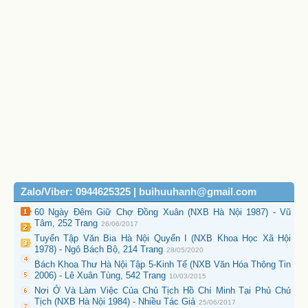
Zalo/Viber: 0944625325 | buihuuhanh@gmail.com
60 Ngày Đêm Giữ Chợ Đồng Xuân (NXB Hà Nội 1987) - Vũ
Tâm, 252 Trang
26/06/2017
Tuyển Tập Văn Bia Hà Nội Quyển I (NXB Khoa Học Xã Hội
1978) - Ngô Bách Bộ, 214 Trang
28/05/2020
Bách Khoa Thư Hà Nội Tập 5-Kinh Tế (NXB Văn Hóa Thông Tin
2006) - Lê Xuân Tùng, 542 Trang
10/03/2015
Nơi Ở Và Làm Việc Của Chủ Tịch Hồ Chí Minh Tại Phủ Chủ
Tịch (NXB Hà Nội 1984) - Nhiều Tác Giả
25/06/2017