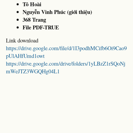
Tô Hoài
Nguyễn Vinh Phúc (giới thiệu)
368 Trang
File PDF-TRUE
Link download
https://drive.google.com/file/d/1I3podhMCifb6Oi9Cao9
pUlAHfUmd1owt
https://drive.google.com/drive/folders/1yLBzZ1rSQoNj
mWeJTZ3WGQHg04L1