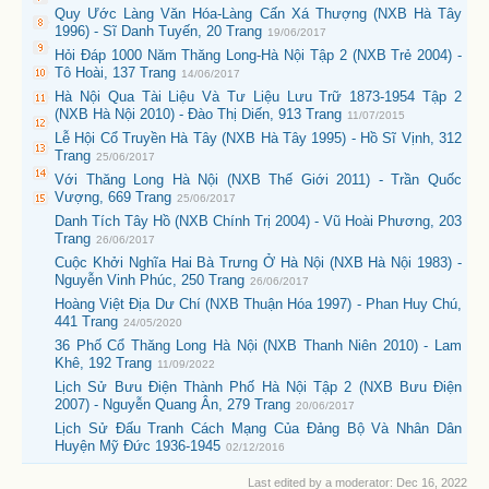
Quy Ước Làng Văn Hóa-Làng Cấn Xá Thượng (NXB Hà Tây
1996) - Sĩ Danh Tuyến, 20 Trang
19/06/2017
Hỏi Đáp 1000 Năm Thăng Long-Hà Nội Tập 2 (NXB Trẻ 2004) -
Tô Hoài, 137 Trang
14/06/2017
Hà Nội Qua Tài Liệu Và Tư Liệu Lưu Trữ 1873-1954 Tập 2
(NXB Hà Nội 2010) - Đào Thị Diến, 913 Trang
11/07/2015
Lễ Hội Cổ Truyền Hà Tây (NXB Hà Tây 1995) - Hồ Sĩ Vịnh, 312
Trang
25/06/2017
Với Thăng Long Hà Nội (NXB Thế Giới 2011) - Trần Quốc
Vượng, 669 Trang
25/06/2017
Danh Tích Tây Hồ (NXB Chính Trị 2004) - Vũ Hoài Phương, 203
Trang
26/06/2017
Cuộc Khởi Nghĩa Hai Bà Trưng Ở Hà Nội (NXB Hà Nội 1983) -
Nguyễn Vinh Phúc, 250 Trang
26/06/2017
Hoàng Việt Địa Dư Chí (NXB Thuận Hóa 1997) - Phan Huy Chú,
441 Trang
24/05/2020
36 Phố Cổ Thăng Long Hà Nội (NXB Thanh Niên 2010) - Lam
Khê, 192 Trang
11/09/2022
Lịch Sử Bưu Điện Thành Phố Hà Nội Tập 2 (NXB Bưu Điện
2007) - Nguyễn Quang Ân, 279 Trang
20/06/2017
Lịch Sử Đấu Tranh Cách Mạng Của Đảng Bộ Và Nhân Dân
Huyện Mỹ Đức 1936-1945
02/12/2016
Last edited by a moderator:
Dec 16, 2022