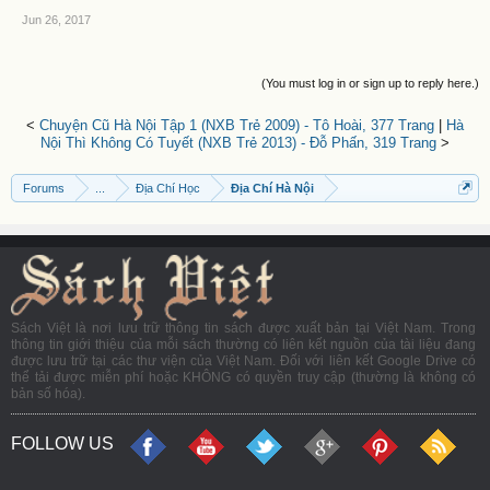
Jun 26, 2017
(You must log in or sign up to reply here.)
<
Chuyện Cũ Hà Nội Tập 1 (NXB Trẻ 2009) - Tô Hoài, 377 Trang
|
Hà
Nội Thì Không Có Tuyết (NXB Trẻ 2013) - Đỗ Phấn, 319 Trang
>
Forums
...
Địa Chí Học
Địa Chí Hà Nội
Sách Việt là nơi lưu trữ thông tin sách được xuất bản tại Việt Nam. Trong
thông tin giới thiệu của mỗi sách thường có liên kết nguồn của tài liệu đang
được lưu trữ tại các thư viện của Việt Nam. Đối với liên kết Google Drive có
thể tải được miễn phí hoặc KHÔNG có quyền truy cập (thường là không có
bản số hóa).
FOLLOW US