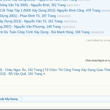
ông Vận Tải 2005) - Nguyễn Bính, 352 Trang
08/07/2017
 Cốt Thép Tập 1 (NXB Xây Dựng 2013) -Nguyễn Đình Cống, 478 Trang
02/08/
Dựng 2001) - Phan Đình Tô, 197 Trang
10/09/2015
y Dựng 2013) - Nguyễn Văn Tố, 161 Trang
29/07/2019
g 2007) - Nguyễn Văn Phượng, 149 Trang
16/02/2023
h Dự Toán Công Trình Xây Dựng - Bùi Mạnh Hùng, 158 Trang
05/08/2019
Last edited by a mo
(You must log in or s
 - Châu Ngọc Ẩn, 242 Trang
|
Tổ Chức Thi Công Trong Xây Dựng Giao Th
13) - Đỗ Văn Quế, 181 Trang
>
uật Xây Dựng