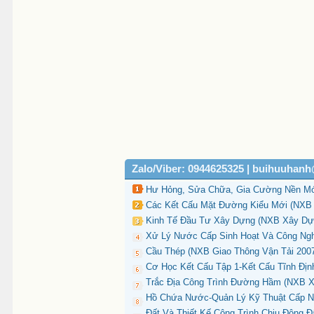
Zalo/Viber: 0944625325 | buihuuhan
Hư Hỏng, Sửa Chữa, Gia Cường Nền Món
Các Kết Cấu Mặt Đường Kiểu Mới (NXB 
Kinh Tế Đầu Tư Xây Dựng (NXB Xây Dựn
Xử Lý Nước Cấp Sinh Hoạt Và Công Ngh
Cầu Thép (NXB Giao Thông Vận Tải 2007
Cơ Học Kết Cấu Tập 1-Kết Cấu Tĩnh Định
Trắc Địa Công Trình Đường Hầm (NXB Xâ
Hồ Chứa Nước-Quản Lý Kỹ Thuật Cấp Nư
Đất Và Thiết Kế Công Trình Chịu Động Đ