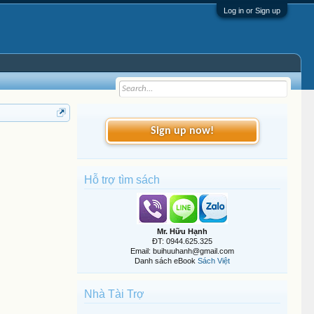
Log in or Sign up
Sign up now!
Hỗ trợ tìm sách
Mr. Hữu Hạnh
ĐT: 0944.625.325
Email: buihuuhanh@gmail.com
Danh sách eBook
Sách Việt
Nhà Tài Trợ