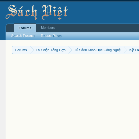
Members
Forums
Search Forums
Recent Posts
Forums
Thư Viện Tổng Hợp
Tủ Sách Khoa Học Công Nghệ
Kỹ Th