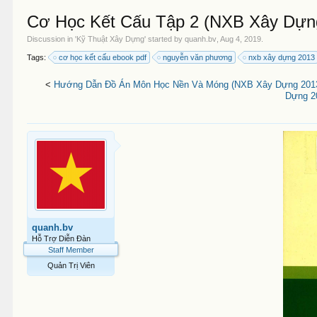
Cơ Học Kết Cấu Tập 2 (NXB Xây Dựng
Discussion in '
Kỹ Thuật Xây Dựng
' started by
quanh.bv
,
Aug 4, 2019
.
Tags:
cơ học kết cấu ebook pdf
nguyễn văn phương
nxb xây dựng 2013
<
Hướng Dẫn Đồ Án Môn Học Nền Và Móng (NXB Xây Dựng 2013)
Dựng 20
quanh.bv
Hỗ Trợ Diễn Đàn
Staff Member
Quản Trị Viên