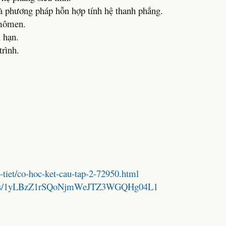
 phương pháp hỗn hợp tính hệ thanh phẳng.
 mômen.
 hạn.
rình.
g
hi-tiet/co-hoc-ket-cau-tap-2-72950.html
folders/1yLBzZ1rSQoNjmWeJTZ3WGQHg04L1