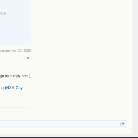
2019
derator:
Apr 10, 2020
#1
ign up to reply here.)
ông (NXB Xây