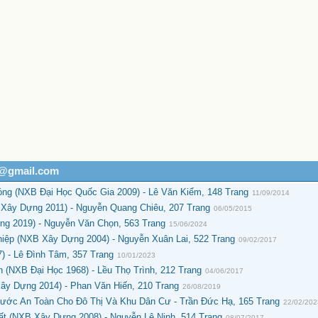
h@gmail.com
g (NXB Đại Học Quốc Gia 2009) - Lê Văn Kiểm, 148 Trang
11/09/2014
Xây Dựng 2011) - Nguyễn Quang Chiêu, 207 Trang
06/05/2015
g 2019) - Nguyễn Văn Chọn, 563 Trang
15/06/2024
iệp (NXB Xây Dựng 2004) - Nguyễn Xuân Lai, 522 Trang
09/02/2017
) - Lê Đình Tâm, 357 Trang
10/01/2023
 (NXB Đại Học 1968) - Lều Thọ Trình, 212 Trang
04/06/2017
y Dựng 2014) - Phan Văn Hiến, 210 Trang
26/08/2019
ớc An Toàn Cho Đô Thị Và Khu Dân Cư - Trần Đức Hạ, 165 Trang
22/02/20
ất (NXB Xây Dựng 2008) - Nguyễn Lê Ninh, 514 Trang
08/07/2017