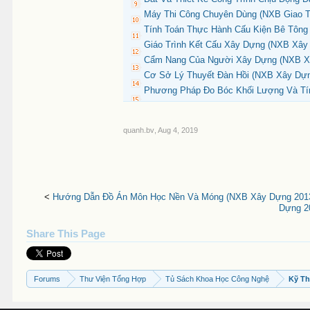
Máy Thi Công Chuyên Dùng (NXB Giao Th
Tính Toán Thực Hành Cấu Kiện Bê Tông
Giáo Trình Kết Cấu Xây Dựng (NXB Xây 
Cẩm Nang Của Người Xây Dựng (NXB Xâ
Cơ Sở Lý Thuyết Đàn Hồi (NXB Xây Dựn
Phương Pháp Đo Bóc Khối Lượng Và Tín
quanh.bv
,
Aug 4, 2019
<
Hướng Dẫn Đồ Án Môn Học Nền Và Móng (NXB Xây Dựng 2013)
Dựng 20
Share This Page
Forums
Thư Viện Tổng Hợp
Tủ Sách Khoa Học Công Nghệ
Kỹ Th