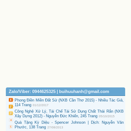
Zalo/Viber: 0944625325 | buihuuhanh@gmail.com
Phong Điền Miền Đất Sử (NXB Cần Thơ 2015) - Nhiều Tác Giả,
114 Trang
01/12/2017
Công Nghệ Xử Lý, Tái Chế Tái Sử Dụng Chất Thải Rắn (NXB
Xây Dựng 2012) - Nguyễn Đức Khiển, 245 Trang
05/10/2015
Quà Tặng Kỳ Diệu - Spencer Johnson | Dịch: Nguyễn Văn
Phước, 138 Trang
27/08/2013