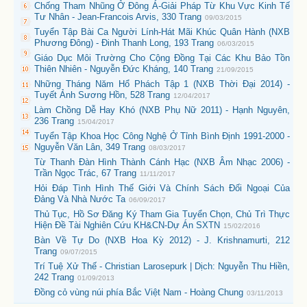
Chống Tham Nhũng Ở Đông Á-Giải Pháp Từ Khu Vực Kinh Tế
Tư Nhân - Jean-Francois Arvis, 330 Trang
09/03/2015
Tuyển Tập Bài Ca Người Lính-Hát Mãi Khúc Quân Hành (NXB
Phương Đông) - Đinh Thanh Long, 193 Trang
06/03/2015
Giáo Dục Môi Trường Cho Cộng Đồng Tại Các Khu Bảo Tồn
Thiên Nhiên - Nguyễn Đức Kháng, 140 Trang
21/09/2015
Những Tháng Năm Hổ Phách Tập 1 (NXB Thời Đại 2014) -
Tuyết Ảnh Sương Hồn, 528 Trang
12/04/2017
Làm Chồng Dễ Hay Khó (NXB Phụ Nữ 2011) - Hạnh Nguyên,
236 Trang
15/04/2017
Tuyển Tập Khoa Học Công Nghệ Ở Tỉnh Bình Định 1991-2000 -
Nguyễn Văn Lân, 349 Trang
08/03/2017
Từ Thanh Đàn Hình Thành Cánh Hạc (NXB Âm Nhạc 2006) -
Trần Ngọc Trác, 67 Trang
11/11/2017
Hỏi Đáp Tình Hình Thế Giới Và Chính Sách Đối Ngoại Của
Đảng Và Nhà Nước Ta
06/09/2017
Thủ Tục, Hồ Sơ Đăng Ký Tham Gia Tuyển Chọn, Chủ Trì Thực
Hiện Đề Tài Nghiên Cứu KH&CN-Dự Án SXTN
15/02/2016
Bàn Về Tự Do (NXB Hoa Kỳ 2012) - J. Krishnamurti, 212
Trang
09/07/2015
Trí Tuệ Xử Thế - Christian Larosepurk | Dịch: Nguyễn Thu Hiền,
242 Trang
01/09/2013
Đồng cỏ vùng núi phía Bắc Việt Nam - Hoàng Chung
03/11/2013