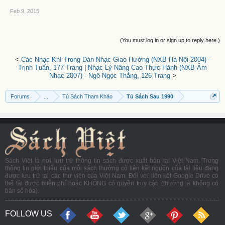
Feb 9, 2015
(You must log in or sign up to reply here.)
<
Các Nhạc Khí Trong Dàn Nhạc Giao Hưởng (NXB Hà Nội 2004) -
Trịnh Tuấn, 177 Trang
|
Nhạc Lý Nâng Cao Thực Hành (NXB Âm
Nhạc 2007) - Ngô Ngọc Thắng, 126 Trang
>
Forums
...
Tủ Sách Tham Khảo
Tủ Sách Sau 1990
Sách Việt là nơi lưu trữ thông tin sách được xuất bản tại Việt Nam. Trong
thông tin giới thiệu của mỗi sách thường có liên kết nguồn của tài liệu đang
được lưu trữ tại các thư viện của Việt Nam. Đối với liên kết Google Drive có
thể tải được miễn phí hoặc KHÔNG có quyền truy cập (thường là không có
bản số hóa).
FOLLOW US