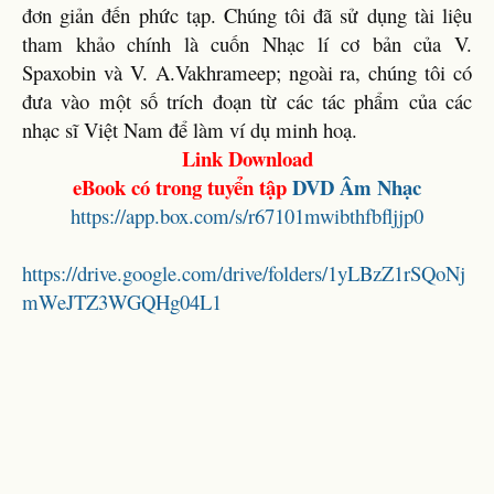
đơn giản đến phức tạp. Chúng tôi đã sử dụng tài liệu
tham khảo chính là cuốn Nhạc lí cơ bản của V.
Spaxobin và V. A.Vakhrameep; ngoài ra, chúng tôi có
đưa vào một số trích đoạn từ các tác phẩm của các
nhạc sĩ Việt Nam để làm ví dụ minh hoạ.
Link Download
eBook có trong tuyển tập
DVD Âm Nhạc
https://app.box.com/s/r67101mwibthfbfljjp0
https://drive.google.com/drive/folders/1yLBzZ1rSQoNj
mWeJTZ3WGQHg04L1