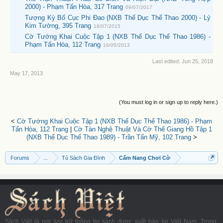
2000) - Phạm Tấn Hòa, 317 Trang
09/07/2017
Tượng Kỳ Bố Cục Phi Đao (NXB Thể Dục Thể Thao 2000) - Lý
Kim Tường, 395 Trang
18/07/2015
Cờ Tướng Khai Cuộc Tập 1 (NXB Thể Dục Thể Thao 1986) -
Phạm Tấn Hòa, 112 Trang
16/05/2013
Last edited:
Jun 25, 2018
May 17, 2013
(You must log in or sign up to reply here.)
<
Cờ Tướng Khai Cuộc Tập 1 (NXB Thể Dục Thể Thao 1986) - Phạm
Tấn Hòa, 112 Trang
|
Cờ Tàn Nghệ Thuật Và Cờ Thế Giang Hồ Tập 1
(NXB Thể Dục Thể Thao 1989) - Trần Tấn Mỹ, 102 Trang
>
Forums
...
Tủ Sách Gia Đình
Cẩm Nang Chơi Cờ
Sách Việt là nơi lưu trữ thông tin sách được xuất bản tại Việt Nam. Trong