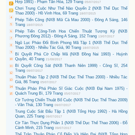
Hợp 1991) - Phạm Tấn Hòa, 129 Trang
05/07/2017
Chơi Trung Cuộc Như Thế Nào Quyển 2 (NXB Thể Dục Thể
Thao 2000) - Hồ Vinh Hoa, 69 Trang
18/07/2015
Phép Tiến Công (NXB Mũi Cà Mau 2000) - Đông A Sáng, 146
Trang
18/07/2015
Phép Tiến Công-Tinh Hoa Chiến Thuật Tượng Kỳ (NXB
Phương Đông 2012) - Đông A Sáng, 152 Trang
13/07/2017
Ngũ Lục Pháo Đối Bình Phong Mã Tập 1 (NXB Thể Dục Thể
Thao 2000) - Nhiều Tác Giả, 90 Trang
18/07/2015
Bí Quyết Phá Cờ Chấp Mã (NXB Đồng Nai 1993) - Huỳnh
Quyền, 40 Trang
21/08/2017
Bí Quyết Công Sát (NXB Thanh Niên 1999) - Công Sĩ, 254
Trang
09/07/2017
Thuận Pháo Tập 2 (NXB Thể Dục Thể Thao 2000) - Nhiều Tác
Giả, 86 Trang
05/07/2017
Thuận Pháo Phá Pháo Sĩ Giác Cuộc (NXB Đại Nam 1975) -
Quách Trung Bì, 179 Trang
05/07/2017
Cờ Tướng Chiến Thuật Bố Cuộc (NXB Thể Dục Thể Thao 2009)
- Văn Thái, 130 Trang
09/07/2017
Trung Cuộc Sát Đấu Tập 1 (NXB Tổng Hợp 1992) - Hà Hồng
Quan, 225 Trang
09/07/2017
Cờ Tàn Thực Dụng Phần 1 (NXB Thể Dục Thể Thao 2006) - Đỗ
Cảnh Minh, 215 Trang
09/07/2017
Thế Trận Thuận Pháo Cổ Điển Và Hiện Đại (NXB Tổng Hợp