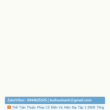
Zalo/Viber: 0944625325 | buihuuhanh@gmail.com
Thế Trận Thuận Pháo Cổ Điển Và Hiện Đại Tập 2 (NXB Tổng