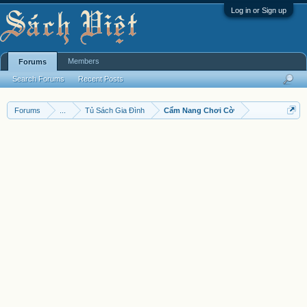
Log in or Sign up
Members
Forums
Search Forums
Recent Posts
Forums
...
Tủ Sách Gia Đình
Cẩm Nang Chơi Cờ