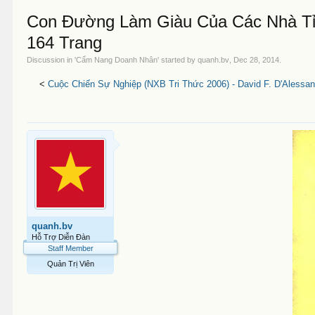
Con Đường Làm Giàu Của Các Nhà Tỉ 
164 Trang
Discussion in '
Cẩm Nang Doanh Nhân
' started by
quanh.bv
,
Dec 28, 2014
.
<
Cuộc Chiến Sự Nghiệp (NXB Tri Thức 2006) - David F. D'Alessan
quanh.bv
Hỗ Trợ Diễn Đàn
Staff Member
Quản Trị Viên