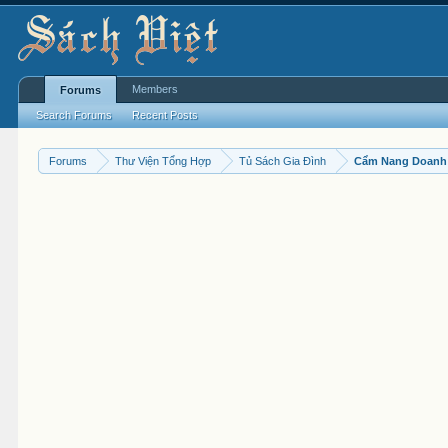
Members
Forums
Search Forums
Recent Posts
Forums
Thư Viện Tổng Hợp
Tủ Sách Gia Đình
Cẩm Nang Doanh