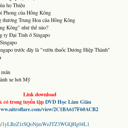
của họ Thiệu
ối Phong của Hồng Kông
ông thương Trung Hoa của Hồng Kông
ng Kông" như thế nào?
g ty Đại Tinh ở Singapo
 Singapo
ngapo trước đây là "vườn thuốc Dương Hiệp Thành"
a
a mãn
gành xe hơi Mỹ
Link download
k có trong tuyển tập
DVD
Học Làm Giàu
/www.nitroflare.com/view/2C1BA617F60ACB2
folders/1yLBzZ1rSQoNjmWeJTZ3WGQHg04L1