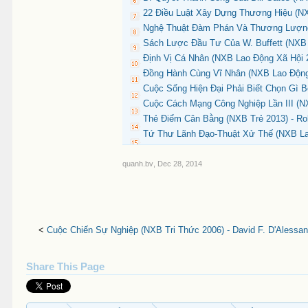
22 Điều Luật Xây Dựng Thương Hiệu (NX
Nghệ Thuật Đàm Phán Và Thương Lượng 
Sách Lược Đầu Tư Của W. Buffett (NXB 
Định Vị Cá Nhân (NXB Lao Động Xã Hội 
Đồng Hành Cùng Vĩ Nhân (NXB Lao Động 
Cuộc Sống Hiện Đại Phải Biết Chọn Gì B
Cuộc Cách Mạng Công Nghiệp Lần III (NX
Thẻ Điểm Cân Bằng (NXB Trẻ 2013) - Rob
Tứ Thư Lãnh Đạo-Thuật Xử Thế (NXB Lao
quanh.bv
,
Dec 28, 2014
<
Cuộc Chiến Sự Nghiệp (NXB Tri Thức 2006) - David F. D'Alessan
Share This Page