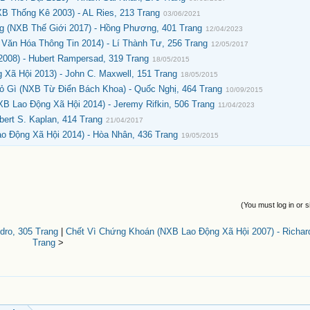
B Thống Kê 2003) - AL Ries, 213 Trang
03/06/2021
(NXB Thế Giới 2017) - Hồng Phương, 401 Trang
12/04/2023
Văn Hóa Thông Tin 2014) - Lí Thành Tư, 256 Trang
12/05/2017
2008) - Hubert Rampersad, 319 Trang
18/05/2015
Xã Hội 2013) - John C. Maxwell, 151 Trang
18/05/2015
ỏ Gì (NXB Từ Điển Bách Khoa) - Quốc Nghị, 464 Trang
10/09/2015
B Lao Động Xã Hội 2014) - Jeremy Rifkin, 506 Trang
11/04/2023
ert S. Kaplan, 414 Trang
21/04/2017
 Động Xã Hội 2014) - Hòa Nhân, 436 Trang
19/05/2015
(You must log in or s
dro, 305 Trang
|
Chết Vì Chứng Khoán (NXB Lao Động Xã Hội 2007) - Richar
Trang
>