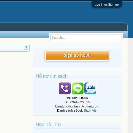
Log in or Sign up
Sign up now!
Hỗ trợ tìm sách
Mr. Hữu Hạnh
ĐT: 0944.625.325
Email: buihuuhanh@gmail.com
Danh sách eBook
Sách Việt
Nhà Tài Trợ