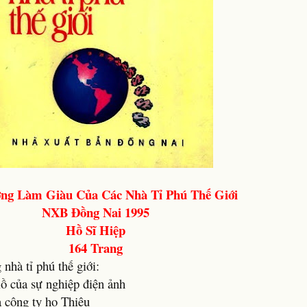
ng Làm Giàu Của Các Nhà Tỉ Phú Thế Giới
NXB Đồng Nai 1995
Hồ Sĩ Hiệp
164 Trang
nhà tỉ phú thế giới:
ồ của sự nghiệp điện ảnh
 công ty họ Thiệu