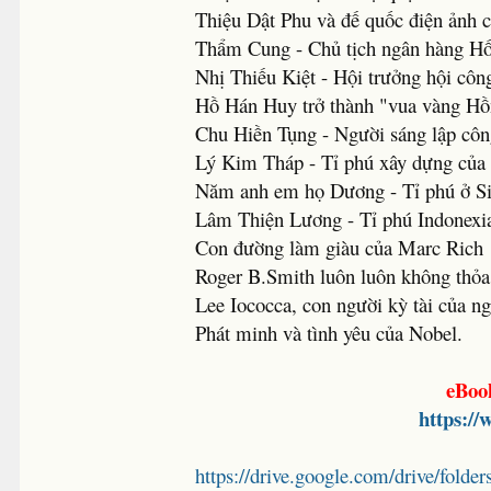
Thiệu Dật Phu và đế quốc điện ảnh 
Thẩm Cung - Chủ tịch ngân hàng H
Nhị Thiếu Kiệt - Hội trưởng hội c
Hồ Hán Huy trở thành "vua vàng Hồ
Chu Hiền Tụng - Người sáng lập côn
Lý Kim Tháp - Tỉ phú xây dựng của
Năm anh em họ Dương - Tỉ phú ở Si
Lâm Thiện Lương - Tỉ phú Indonexi
Con đường làm giàu của Marc Rich
Roger B.Smith luôn luôn không thỏ
Lee Iococca, con người kỳ tài của n
Phát minh và tình yêu của Nobel.
eBoo
https:/
https://drive.google.com/drive/