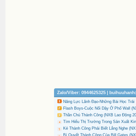
Zalo/Viber: 0944625325 | buihuuhan
Năng Lực Lãnh Đạo-Những Bài Học Trải 
Flash Boys-Cuộc Nổi Dậy Ở Phố Wall (N
Thần Chú Thành Công (NXB Lao Động 201
Tìm Hiểu Thị Trường Trong Sản Xuất Ki
Kẻ Thành Công Phải Biết Lắng Nghe (NX
Bí Quyết Thành Công Của Bill Gates (NX