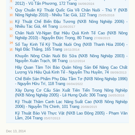
2012) - Vũ Tấn Phương, 172 Trang
04/06/2024
Quy Chuẩn Kỹ Thuật Quốc Gia Về Chăn Nuôi - Thú Y (NXB
Nông Nghiệp 2010) - Nhiều Tác Giả, 122 Trang
25/05/2016
Kỹ Thuật Chế Biến Đậu Tương (NXB Nông Nghiệp 2006) -
Nhiều Tác Giả, 44 Trang
11/06/2017
Chăn Nuôi Vịt-Ngan Đạt Hiệu Quả Kinh Tế Cao (NXB Nông
Nghiệp 2010) - Nguyễn Đức Trọng, 80 Trang
27/09/2015
Sổ Tay Kinh Tế Kỹ Thuật Nuôi Ong (NXB Thanh Hóa 2004) -
Ngô Đắc Thắng, 165 Trang
18/11/2014
Khuyến Nông Chăn Nuôi Bò Sữa (NXB Nông Nghiệp 2003) -
Nguyễn Xuân Trạch, 98 Trang
11/12/2014
Hãy Quan Tâm Tới Bảo Quản Nông Sản Để Nâng Cao Chất
Lượng Và Hiệu Quả Kinh Tế - Nguyễn Thu Huyền, 74
08/09/2013
Chế Biến Sản Phẩm Phụ Dâu Tằm Tơ (NXB Nông Nghiệp 1996)
- Nguyễn Hữu Trí, 118 Trang
06/04/2022
Xây Dựng Cơ Cấu Sản Xuất Tiên Tiến Trong Nông Nghiệp
(NXB Nông Nghiệp 2005) - Lê Hưng Quốc 306 Trang
24/05/2016
Kỹ Thuật Thâm Canh Lạc Năng Suất Cao (NXB Nông Nghiệp
2006) - Nguyễn Thị Chinh, 101 Trang
20/08/2015
Kỹ Thuật Bảo Vệ Thực Vật (NXB Lao Động 2005) - Phạm Văn
Lầm, 204 Trang
05/07/2013
Dec 13, 2014