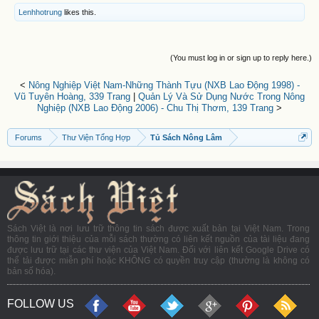
Lenhhotrung
likes this.
(You must log in or sign up to reply here.)
<
Nông Nghiệp Việt Nam-Những Thành Tựu (NXB Lao Động 1998) -
Vũ Tuyên Hoàng, 339 Trang
|
Quản Lý Và Sử Dụng Nước Trong Nông
Nghiệp (NXB Lao Động 2006) - Chu Thị Thơm, 139 Trang
>
Forums
Thư Viện Tổng Hợp
Tủ Sách Nông Lâm
Sách Việt là nơi lưu trữ thông tin sách được xuất bản tại Việt Nam. Trong
thông tin giới thiệu của mỗi sách thường có liên kết nguồn của tài liệu đang
được lưu trữ tại các thư viện của Việt Nam. Đối với liên kết Google Drive có
thể tải được miễn phí hoặc KHÔNG có quyền truy cập (thường là không có
bản số hóa).
FOLLOW US