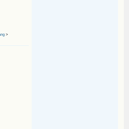
ang
>