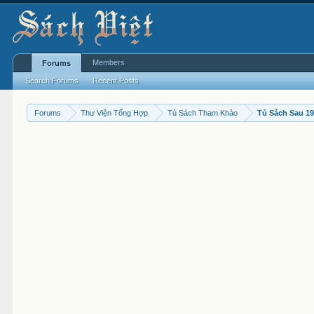
Members
Forums
Search Forums
Recent Posts
Forums
Thư Viện Tổng Hợp
Tủ Sách Tham Khảo
Tủ Sách Sau 1