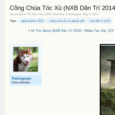
Công Chúa Tóc Xù (NXB Dân Trí 2014)
Discussion in '
Tủ Sách Sau 1990
' started by
Tramnguyen
,
May 9, 2017
.
Tags:
alpha books 2014
công chúa tóc xù ebook pdf
nxb dân trí 2014
<
Đi Tìm Nemo (NXB Dân Trí 2014) - Nhiều Tác Giả, 223 
Tramnguyen
Active Member