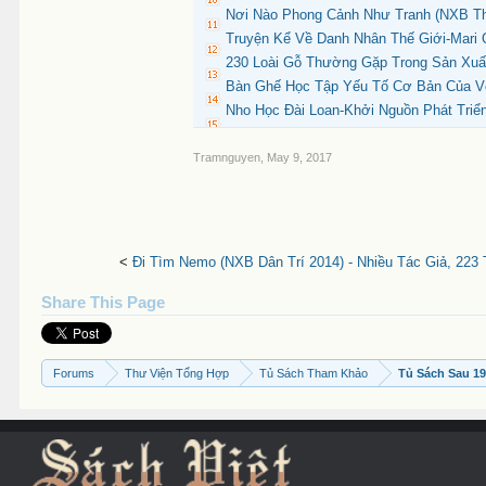
Nơi Nào Phong Cảnh Như Tranh (NXB Tha
Truyện Kể Về Danh Nhân Thế Giới-Mari 
230 Loài Gỗ Thường Gặp Trong Sản Xuất
Bàn Ghế Học Tập Yếu Tố Cơ Bản Của Vệ
Nho Học Đài Loan-Khởi Nguồn Phát Triển
Tramnguyen
,
May 9, 2017
<
Đi Tìm Nemo (NXB Dân Trí 2014) - Nhiều Tác Giả, 223 
Share This Page
Forums
Thư Viện Tổng Hợp
Tủ Sách Tham Khảo
Tủ Sách Sau 1