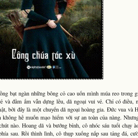
h đồng bạt ngàn những bông cỏ cao uốn mình múa reo trong g
rẻ và đầm ấm vẫn dựng lều, dã ngoại vui vẻ. Chỉ có điều, n
ật, bởi đây là một chuyến dã ngoại hoàng gia. Đức vua và 
n không hề muốn mạo hiểm với sự an toàn của nàng. Nhưng
chút nào. Hoang dã và bướng bỉnh, cô nhóc sáu tuổi chạy à
phía sau. Rồi thình lình, cô thụp xuống nấp sau tảng đá, cư