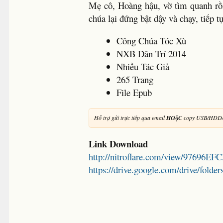
Mẹ cô, Hoàng hậu, vờ tìm quanh rồi
chúa lại đứng bật dậy và chạy, tiếp tụ
Công Chúa Tóc Xù
NXB Dân Trí 2014
Nhiều Tác Giả
265 Trang
File Epub
Hỗ trợ gửi trực tiếp qua email
HOẶC
copy USB/HDD/
Link Download
http://nitroflare.com/view/97696EF
https://drive.google.com/drive/