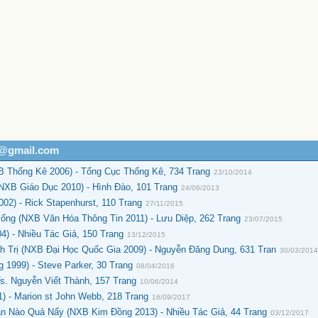
h@gmail.com
 Thống Kê 2006) - Tổng Cục Thống Kê, 734 Trang
23/10/2014
(NXB Giáo Dục 2010) - Hình Đào, 101 Trang
24/06/2013
2) - Rick Stapenhurst, 110 Trang
27/11/2015
ống (NXB Văn Hóa Thông Tin 2011) - Lưu Diệp, 262 Trang
23/07/2015
) - Nhiều Tác Giả, 150 Trang
13/12/2015
h Trị (NXB Đại Học Quốc Gia 2009) - Nguyễn Đăng Dung, 631 Tran
30/03/201
1999) - Steve Parker, 30 Trang
08/04/2016
s. Nguyễn Viết Thành, 157 Trang
10/06/2014
) - Marion st John Webb, 218 Trang
16/09/2017
ân Nào Quả Nấy (NXB Kim Đồng 2013) - Nhiều Tác Giả, 44 Trang
03/12/2017