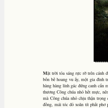
M
ặt trời tỏa sáng rực rỡ trên cán
bốn bề hoang vu ấy, một gia đình t
hàng hàng lính gác đứng canh cẩn m
thương Công chúa nhỏ hết mực, nê
mà Công chúa nhỏ chịu thận trọng 
đồng, mái tóc đỏ xoăn tít phất phơ 