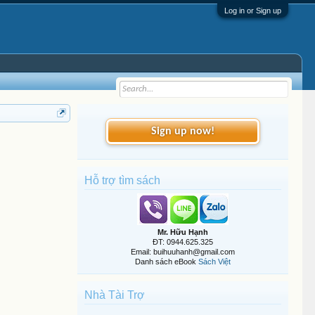
Log in or Sign up
Sign up now!
Hỗ trợ tìm sách
Mr. Hữu Hạnh
ĐT: 0944.625.325
Email: buihuuhanh@gmail.com
Danh sách eBook
Sách Việt
Nhà Tài Trợ