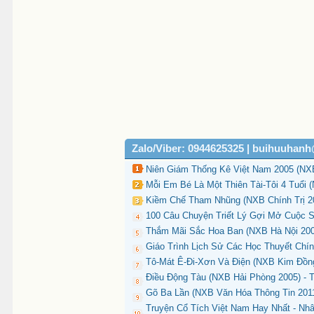
Zalo/Viber: 0944625325 | buihuuhan
Niên Giám Thống Kê Việt Nam 2005 (NXB
Mỗi Em Bé Là Một Thiên Tài-Tôi 4 Tuổi 
Kiềm Chế Tham Nhũng (NXB Chính Trị 200
100 Câu Chuyện Triết Lý Gợi Mở Cuộc S
Thắm Mãi Sắc Hoa Ban (NXB Hà Nội 2004
Giáo Trình Lịch Sử Các Học Thuyết Chín
Tô-Mát Ê-Đi-Xơn Và Điện (NXB Kim Đồng 
Điều Động Tàu (NXB Hải Phòng 2005) - T
Gõ Ba Lần (NXB Văn Hóa Thông Tin 2011
Truyện Cổ Tích Việt Nam Hay Nhất - Nh