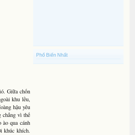
Phổ Biến Nhất
ió. Giữa chốn
goài khu lều,
Hoàng hậu yêu
 chẳng vì thế
o ào qua cánh
ời khúc khích.