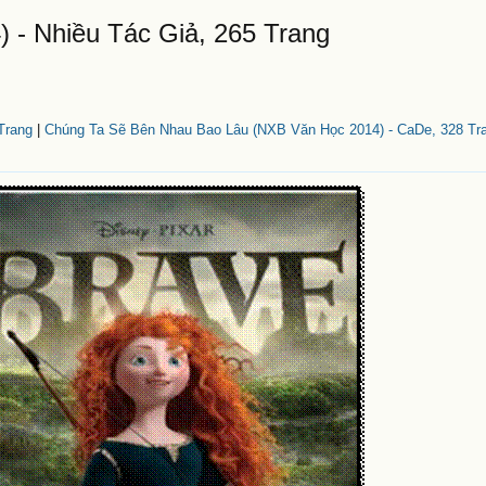
 - Nhiều Tác Giả, 265 Trang
Trang
|
Chúng Ta Sẽ Bên Nhau Bao Lâu (NXB Văn Học 2014) - CaDe, 328 Tr