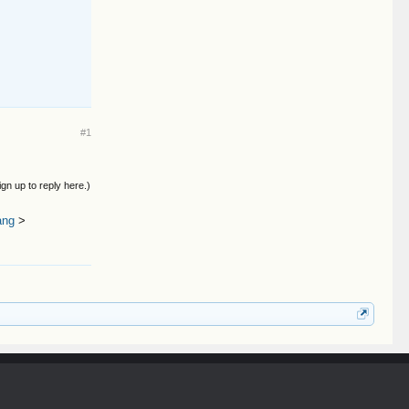
#1
ign up to reply here.)
ang
>