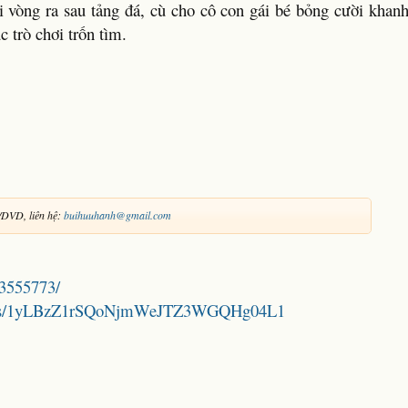
 vòng ra sau tảng đá, cù cho cô con gái bé bỏng cười khan
c trò chơi trốn tìm.
DVD, liên hệ:
buihuuhanh@gmail.com
C3555773/
folders/1yLBzZ1rSQoNjmWeJTZ3WGQHg04L1