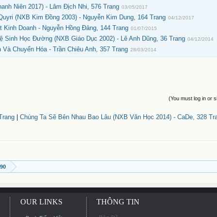
nh Niên 2017) - Lâm Địch Nhi, 576 Trang
03/05/2017
Quyri (NXB Kim Đồng 2003) - Nguyễn Kim Dung, 164 Trang
04/12/2017
 Kinh Doanh - Nguyễn Hồng Đảng, 144 Trang
01/07/2015
 Sinh Học Đường (NXB Giáo Dục 2002) - Lê Anh Dũng, 36 Trang
04/12/2014
 Và Chuyển Hóa - Trần Chiêu Anh, 357 Trang
28/03/2014
(You must log in or s
Trang
|
Chúng Ta Sẽ Bên Nhau Bao Lâu (NXB Văn Học 2014) - CaDe, 328 Tr
990
OUR LINKS
THÔNG TIN