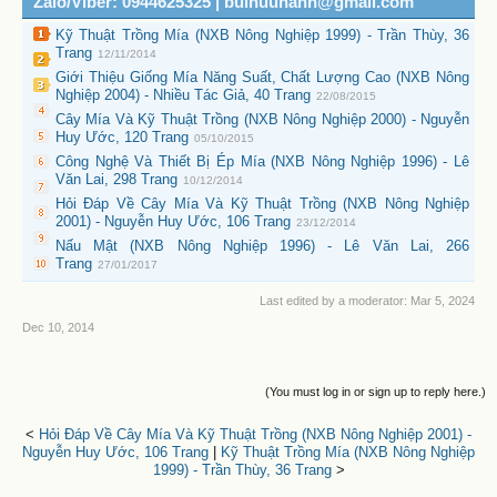
Zalo/Viber: 0944625325 | buihuuhanh@gmail.com
Kỹ Thuật Trồng Mía (NXB Nông Nghiệp 1999) - Trần Thùy, 36
Trang
12/11/2014
Giới Thiệu Giống Mía Năng Suất, Chất Lượng Cao (NXB Nông
Nghiệp 2004) - Nhiều Tác Giả, 40 Trang
22/08/2015
Cây Mía Và Kỹ Thuật Trồng (NXB Nông Nghiệp 2000) - Nguyễn
Huy Ước, 120 Trang
05/10/2015
Công Nghệ Và Thiết Bị Ép Mía (NXB Nông Nghiệp 1996) - Lê
Văn Lai, 298 Trang
10/12/2014
Hỏi Đáp Về Cây Mía Và Kỹ Thuật Trồng (NXB Nông Nghiệp
2001) - Nguyễn Huy Ước, 106 Trang
23/12/2014
Nấu Mật (NXB Nông Nghiệp 1996) - Lê Văn Lai, 266
Trang
27/01/2017
Last edited by a moderator:
Mar 5, 2024
Dec 10, 2014
(You must log in or sign up to reply here.)
<
Hỏi Đáp Về Cây Mía Và Kỹ Thuật Trồng (NXB Nông Nghiệp 2001) -
Nguyễn Huy Ước, 106 Trang
|
Kỹ Thuật Trồng Mía (NXB Nông Nghiệp
1999) - Trần Thùy, 36 Trang
>