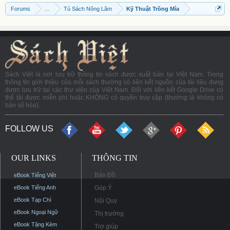
Forums
...
Tủ Sách Nông Lâm
Kỹ Thuật Trồng Mía
Sách Việt là nơi lưu trữ thông tin sách được xuất bản tại Việt Nam. Trong
thông tin giới thiệu của mỗi sách thường có liên kết nguồn của tài liệu đang
được lưu trữ tại các thư viện của Việt Nam. Đối với liên kết Google Drive có
thể tải được miễn phí hoặc KHÔNG có quyền truy cập (thường là không có
bản số hóa).
FOLLOW US
OUR LINKS
THÔNG TIN
Bản Đồ
eBook Tiếng Việt
eBook Tiếng Anh
Góp Ý
eBook Tạp Chí
Nội Quy
eBook Ngoại Ngữ
Thị trường
eBook Tặng Kèm
Trợ giúp