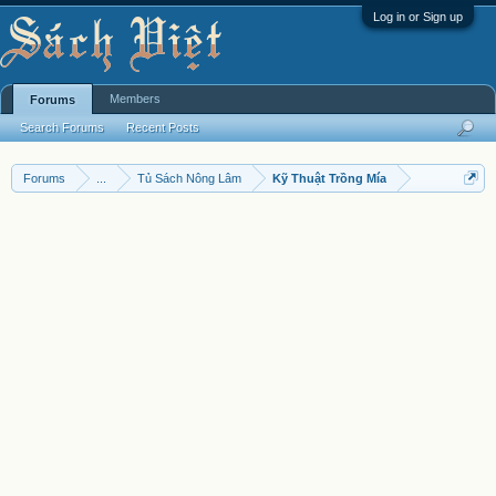
Log in or Sign up
Members
Forums
Search Forums
Recent Posts
Forums
...
Tủ Sách Nông Lâm
Kỹ Thuật Trồng Mía