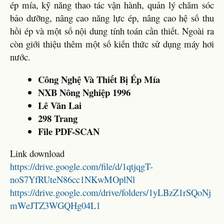
ép mía, kỹ năng thao tác vận hành, quản lý chăm sóc
bảo dưỡng, nâng cao năng lực ép, nâng cao hệ số thu
hồi ép và một số nội dung tính toán cần thiết. Ngoài ra
còn giới thiệu thêm một số kiến thức sử dụng máy hơi
nước.
Công Nghệ Và Thiết Bị Ép Mía
NXB Nông Nghiệp 1996
Lê Văn Lai
298 Trang
File PDF-SCAN
Link download
https://drive.google.com/file/d/1qtjqgT-
noS7YfRUteN86cc1NKwMOplNl
https://drive.google.com/drive/folders/1yLBzZ1rSQoNj
mWeJTZ3WGQHg04L1