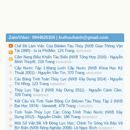
Zalo/Viber: 0944625325 | buihuuhanh@gmail.com
Chế Độ Làm Việc Của Điêden Tàu Thủy (NXB Giao Thông Vận
Tải 1990) - Iu Ia PhôMin, 124 Trang
30/01/2025
Cẩm Nang Điều Khiển Tàu Biển (NXB Tổng Hợp 2016) - Nguyễn
Minh Thuyết, 218 Trang
02/11/2016
Cấp Nước Tập 1-Mạng Lưới Cấp Nước (NXB Khoa Học Kỹ
Thuật 2001) - Nguyễn Văn Tín, 370 Trang
18/01/2023
Các Bảng Tính Toán Thủy Lực (NXB Xây Dựng 2014) - Nguyễn
Thị Hồng, 123 Trang
03/04/2017
Thủy Lực Tập 2 (NXB Xây Dựng 2011) - Nguyễn Cảnh Cầm,
329 Trang
30/08/2023
Kết Cấu Và Tính Toán Động Cơ Điêzen Tàu Thủy Tập 2 (NXB
Đại Học 1974) - Vanseidt, 479 Trang
17/08/2023
Tính Toán Thủy Lực Các Công Trình Tháo Nước (NXB Xây
Dựng 2012) - Nguyễn Chiến, 186 Trang
30/05/2017
Một Số Vấn Đề Về Động Lực Học, Chỉnh Trị Sông Và Bảo Vệ
Bờ Biển (NXB Nông Nghiệp 2008)- Lê Ngọc Bích
01/06/2017