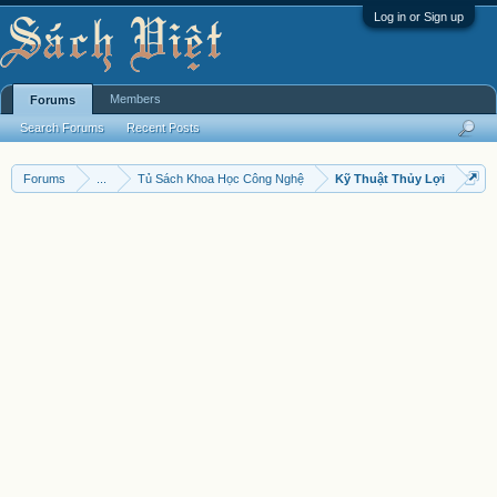
Log in or Sign up
Members
Forums
Search Forums
Recent Posts
Forums
...
Tủ Sách Khoa Học Công Nghệ
Kỹ Thuật Thủy Lợi