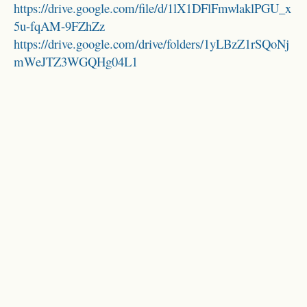
https://drive.google.com/file/d/1lX1DFlFmwlaklPGU_x
5u-fqAM-9FZhZz
https://drive.google.com/drive/folders/1yLBzZ1rSQoNj
mWeJTZ3WGQHg04L1