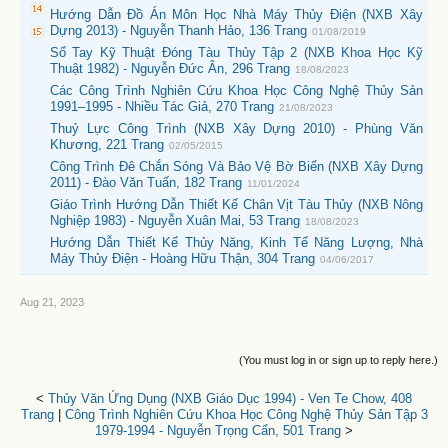
Hướng Dẫn Đồ Án Môn Học Nhà Máy Thủy Điện (NXB Xây
Dựng 2013) - Nguyễn Thanh Hảo, 136 Trang
01/08/2019
Sổ Tay Kỹ Thuật Đóng Tàu Thủy Tập 2 (NXB Khoa Học Kỹ
Thuật 1982) - Nguyễn Đức Ân, 296 Trang
18/08/2023
Các Công Trình Nghiên Cứu Khoa Học Công Nghệ Thủy Sản
1991–1995 - Nhiều Tác Giả, 270 Trang
21/08/2023
Thuỷ Lực Công Trình (NXB Xây Dựng 2010) - Phùng Văn
Khương, 221 Trang
02/05/2015
Công Trình Đê Chắn Sóng Và Bảo Vệ Bờ Biển (NXB Xây Dựng
2011) - Đào Văn Tuấn, 182 Trang
11/01/2024
Giáo Trình Hướng Dẫn Thiết Kế Chân Vịt Tàu Thủy (NXB Nông
Nghiệp 1983) - Nguyễn Xuân Mai, 53 Trang
18/08/2023
Hướng Dẫn Thiết Kế Thủy Năng, Kinh Tế Năng Lượng, Nhà
Máy Thủy Điện - Hoàng Hữu Thận, 304 Trang
04/06/2017
Aug 21, 2023
(You must log in or sign up to reply here.)
<
Thủy Văn Ứng Dụng (NXB Giáo Dục 1994) - Ven Te Chow, 408
Trang
|
Công Trình Nghiên Cứu Khoa Học Công Nghệ Thủy Sản Tập 3
1979-1994 - Nguyễn Trọng Cẩn, 501 Trang
>