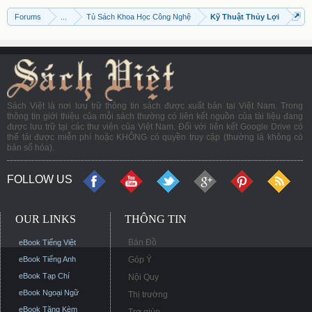
Forums
...
Tủ Sách Khoa Học Công Nghệ
Kỹ Thuật Thủy Lợi
Sách Việt là nơi lưu trữ thông tin sách được xuất bản tại Việt Nam. Trong
thông tin giới thiệu của mỗi sách thường có liên kết nguồn của tài liệu đang
được lưu trữ tại các thư viện của Việt Nam. Đối với liên kết Google Drive có
thể tải được miễn phí hoặc KHÔNG có quyền truy cập (thường là không có
bản số hóa).
FOLLOW US
OUR LINKS
THÔNG TIN
Bản Đồ
eBook Tiếng Việt
eBook Tiếng Anh
Góp Ý
eBook Tạp Chí
Nội Quy
eBook Ngoại Ngữ
Thị trường
eBook Tặng Kèm