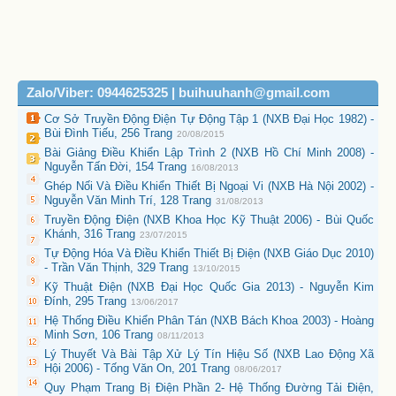
Zalo/Viber: 0944625325 | buihuuhanh@gmail.com
Cơ Sở Truyền Động Điện Tự Động Tập 1 (NXB Đại Học 1982) -
Bùi Đình Tiếu, 256 Trang
20/08/2015
Bài Giảng Điều Khiển Lập Trình 2 (NXB Hồ Chí Minh 2008) -
Nguyễn Tấn Đời, 154 Trang
16/08/2013
Ghép Nối Và Điều Khiển Thiết Bị Ngoại Vi (NXB Hà Nội 2002) -
Nguyễn Văn Minh Trí, 128 Trang
31/08/2013
Truyền Động Điện (NXB Khoa Học Kỹ Thuật 2006) - Bùi Quốc
Khánh, 316 Trang
23/07/2015
Tự Động Hóa Và Điều Khiển Thiết Bị Điện (NXB Giáo Dục 2010)
- Trần Văn Thịnh, 329 Trang
13/10/2015
Kỹ Thuật Điện (NXB Đại Học Quốc Gia 2013) - Nguyễn Kim
Đính, 295 Trang
13/06/2017
Hệ Thống Điều Khiển Phân Tán (NXB Bách Khoa 2003) - Hoàng
Minh Sơn, 106 Trang
08/11/2013
Lý Thuyết Và Bài Tập Xử Lý Tín Hiệu Số (NXB Lao Động Xã
Hội 2006) - Tống Văn On, 201 Trang
08/06/2017
Quy Phạm Trang Bị Điện Phần 2- Hệ Thống Đường Tải Điện,