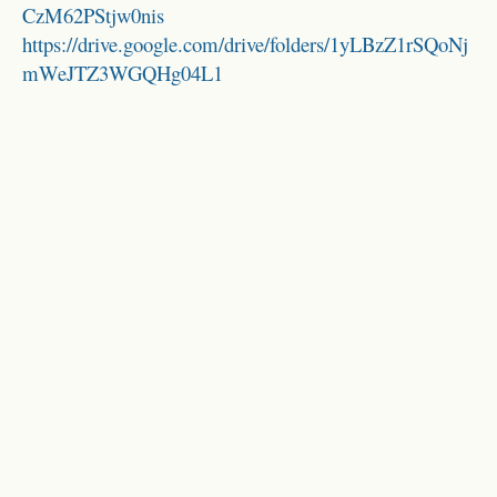
CzM62PStjw0nis
https://drive.google.com/drive/folders/1yLBzZ1rSQoNj
mWeJTZ3WGQHg04L1