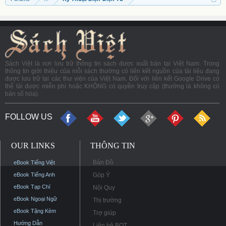
Sách Việt là nơi lưu trữ thông tin sách được xuất bản tại Việt Nam. Trong
thông tin giới thiệu của mỗi sách thường có liên kết nguồn của tài liệu đang
được lưu trữ tại các thư viện của Việt Nam. Đối với liên kết Google Drive có
thể tải được miễn phí hoặc KHÔNG có quyền truy cập (thường là không có
bản số hóa).
FOLLOW US
OUR LINKS
THÔNG TIN
Bản Đồ
eBook Tiếng Việt
eBook Tiếng Anh
Góp Ý
eBook Tạp Chí
Nội Quy
eBook Ngoại Ngữ
Thị trường
eBook Tặng Kèm
Trợ giúp
Hướng Dẫn
Liên hệ BQT