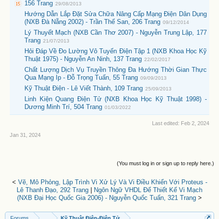
156 Trang
29/08/2013
Hướng Dẫn Lắp Đặt Sửa Chữa Nâng Cấp Mạng Điện Dân Dụng
(NXB Đà Nẵng 2002) - Trần Thế San, 206 Trang
09/12/2014
Lý Thuyết Mạch (NXB Cần Thơ 2007) - Nguyễn Trung Lập, 177
Trang
21/07/2013
Hỏi Đáp Về Đo Lường Vô Tuyến Điện Tập 1 (NXB Khoa Học Kỹ
Thuật 1975) - Nguyễn An Ninh, 137 Trang
22/02/2017
Chất Lượng Dịch Vụ Truyền Thông Đa Hướng Thời Gian Thực
Qua Mạng Ip - Đỗ Trọng Tuấn, 55 Trang
09/09/2013
Kỹ Thuật Điện - Lê Viết Thành, 109 Trang
25/09/2013
Linh Kiện Quang Điện Tử (NXB Khoa Học Kỹ Thuật 1998) -
Dương Minh Trí, 504 Trang
01/03/2022
Last edited:
Feb 2, 2024
Jan 31, 2024
(You must log in or sign up to reply here.)
<
Vẽ, Mô Phỏng, Lập Trình Vi Xử Lý Và Vi Điều Khiển Với Proteus -
Lê Thanh Đạo, 292 Trang
|
Ngôn Ngữ VHDL Để Thiết Kế Vi Mạch
(NXB Đại Học Quốc Gia 2006) - Nguyễn Quốc Tuấn, 321 Trang
>
Forums
...
Kỹ Thuật Điện-Điện Tử