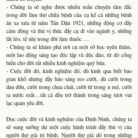
- Chúng ta sẽ nghe được nhiều mẩu chuyện tâm đắc
trong đời làm thợ chữa bệnh của cụ kể cả những bệnh
án xa xưa từ năm Tân Dậu 1921, những động cơ đầy
cảm động và thú vị thúc đẩy cụ đi vào ngành y, những
lắt lẻo, tế nhị trong đời làm thuốc …
- Chúng ta sẽ khám phá nơi cụ một sở học uyên thâm,
một lao động sáng tạo độc lập và độc đáo, từ đó cống
hiến cho đời rất nhiều kinh nghiệm quý báu.
- Cuộc đời đó, kinh nghiệm đó, dù kinh qua biết bao
gian khổ nhưng đầy hảo sảng reo cười, dù cười trong
đau đớn, cười trong chua chát, cười từ trong u mê, cười
ra nước mắt…tất cả đều trở thành trong sáng tươi vui
lạc quan yêu đời.
Đọc cuộc đời và kinh nghiệm của Định Ninh, chúng ta
sẽ sung sướng dự một cuộc hành trình đầy thú vị của
người thợ già trị bệnh. Người thợ già đó trong những