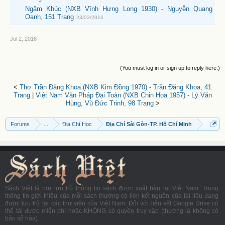
Ngâm Khúc (NXB Vĩnh Hưng Long 1930) - Nguyễn Quang
Oanh, 151 Trang
23/03/2016
Jul 2, 2016
(You must log in or sign up to reply here.)
<
Thơ Trần Đăng Khoa (NXB Kim Đồng 1970) - Trần Đăng Khoa, 41
Trang
|
Việt Nam Văn Pháp Đại Toàn (NXB Chin Hoa 1957) - Lý Văn
Hùng, Vũ Đức Trinh, 98 Trang
>
Forums
...
Địa Chí Học
Địa Chí Sài Gòn-TP. Hồ Chí Minh
Sách Việt là nơi lưu trữ thông tin sách được xuất bản tại Việt Nam. Trong
thông tin giới thiệu của mỗi sách thường có liên kết nguồn của tài liệu đang
được lưu trữ tại các thư viện của Việt Nam. Đối với liên kết Google Drive có
thể tải được miễn phí hoặc KHÔNG có quyền truy cập (thường là không có
bản số hóa).