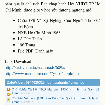
năm qua là chủ tịch Ban chấp hành Hội YHDT TP Hồ
Chí Minh, được giới y học yêu thương ngưỡng mộ .
Cuộc Đời Và Sự Nghiệp Của Người Thợ Già
Trị Bệnh
NXB Hồ Chí Minh 1963
Lê Đức Thiếp
196 Trang
File PDF_Đánh máy
Link Download
http://sachviet.edu.vn/threads/6095/
http://www.mediafire.com/?yslbs4d5pfojldv
Zalo/Viber: 0944625325 | buihuuhanh@gmail.com
Chủ Nghĩa Xã Hội (NXB Mai Linh 1937) - Trịnh Thúc San, 31
Trang
17/02/2014
Cô Giáo Vỡ Lòng (NXB Kim Đồng 1967) - Trần Thanh Địch, 20
Trang
04/07/2016