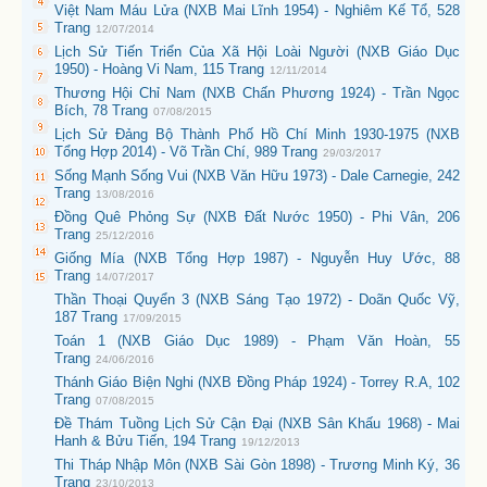
Việt Nam Máu Lửa (NXB Mai Lĩnh 1954) - Nghiêm Kế Tổ, 528
Trang
12/07/2014
Lịch Sử Tiến Triển Của Xã Hội Loài Người (NXB Giáo Dục
1950) - Hoàng Vi Nam, 115 Trang
12/11/2014
Thương Hội Chỉ Nam (NXB Chấn Phương 1924) - Trần Ngọc
Bích, 78 Trang
07/08/2015
Lịch Sử Đảng Bộ Thành Phố Hồ Chí Minh 1930-1975 (NXB
Tổng Hợp 2014) - Võ Trần Chí, 989 Trang
29/03/2017
Sống Mạnh Sống Vui (NXB Văn Hữu 1973) - Dale Carnegie, 242
Trang
13/08/2016
Đồng Quê Phỏng Sự (NXB Đất Nước 1950) - Phi Vân, 206
Trang
25/12/2016
Giống Mía (NXB Tổng Hợp 1987) - Nguyễn Huy Ước, 88
Trang
14/07/2017
Thần Thoại Quyển 3 (NXB Sáng Tạo 1972) - Doãn Quốc Vỹ,
187 Trang
17/09/2015
Toán 1 (NXB Giáo Dục 1989) - Phạm Văn Hoàn, 55
Trang
24/06/2016
Thánh Giáo Biện Nghi (NXB Đồng Pháp 1924) - Torrey R.A, 102
Trang
07/08/2015
Đề Thám Tuồng Lịch Sử Cận Đại (NXB Sân Khấu 1968) - Mai
Hanh & Bửu Tiến, 194 Trang
19/12/2013
Thi Tháp Nhập Môn (NXB Sài Gòn 1898) - Trương Minh Ký, 36
Trang
23/10/2013