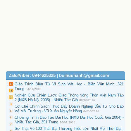
Zalo/Viber: 0944625325 | buihuuhanh@gmail.com
Giáo Trình Điện Tử Vi Sinh Vật Học - Biền Văn Minh, 321
Trang
04/11/2013
Nghiên Cứu Chiến Lược Giao Thông Nông Thôn Việt Nam Tập
2 (NXB Hà Nội 2005) - Nhiều Tác Giả
09/10/2016
Cơ Chế Chính Sách Thúc Đẩy Doanh Nghiệp Đầu Tư Cho Bảo
Vệ Môi Trường - Vũ Xuân Nguyệt Hồng
04/06/2016
Chương Trình Đào Tạo Đại Học (NXB Đại Học Quốc Gia 2004) -
Nhiều Tác Giả, 351 Trang
26/03/2014
Sự Thật Về 100 Thất Bại Thương Hiệu Lớn Nhất Mọi Thời Đại -