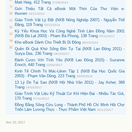
Matt Haig, 412 Trang
27/08/2013
Giới Thiệu Tất Cả eBook Một Thời Của Thư Viện e-
thuvien
19/12/2014
Giáo Trình Vật Lý Đất (NXB Nông Nghiệp 2007) - Nguyễn Thế
Đặng, 119 Trang
05/12/2014
Kỷ Yếu Khoa Học Và Công Nghệ Tỉnh Lâm Đồng Năm 2001
(NXB Đà Lạt 2003) - Phạm Bá Phong, 138 Trang
05/11/2017
Kho eBook Dành Cho Thiết Bị Di Động
09/10/2014
Quên Đi Quá Khứ Sống Đời Tự Tại (NXB Lao Động 2011) -
Surya Das, 236 Trang
19/10/2017
Đánh Cược Với Tình Yêu (NXB Lao Động 2015) - Suzanne
Enoch, 440 Trang
20/04/2017
Kinh Tế Chính Trị Mác-Lênin Tập 1 (NXB Đại Học Quốc Gia
2003) - Phạm Văn Dũng, 223 Trang
30/03/2014
13 Lý Do Tại Sao (NXB Hội Nhà Văn 2011) - Jay Asher, 388
Trang
19/10/2017
Giáo Trình Vật Liệu Kỹ Thuật Cơ Khí Hiện Đại - Nhiều Tác Giả,
170 Trang
07/11/2013
Đồng Bằng Sông Cửu Long - Thành Phố Hồ Chí Minh Hội Chợ
Triển Lãm Lương Thực - Thực Phẩm Việt Nam
02/12/2017
Nov 20, 2017