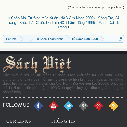
(You must log in or sign up to reply here.)
<
Chào Mái Trường Mùa Xuân (NXB Âm Nhạc 2002) - Sóng Trà, 34
Trang
|
Khúc Hát Chiều Đà Lạt (NXB Lâm Đồng 1998) - Mạnh Đạt, 15
Trang
>
Forums
...
Tủ Sách Tham Khảo
Tủ Sách Sau 1990
Sách Việt là nơi lưu trữ thông tin sách được xuất bản tại Việt Nam. Trong
thông tin giới thiệu của mỗi sách thường có liên kết nguồn của tài liệu đang
được lưu trữ tại các thư viện của Việt Nam. Đối với liên kết Google Drive có
thể tải được miễn phí hoặc KHÔNG có quyền truy cập (thường là không có
bản số hóa).
FOLLOW US
OUR LINKS
THÔNG TIN