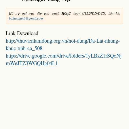
Hỗ trợ gửi trực tiếp qua email
HOẶC
copy USB/HDD/DVD, liên hệ:
buihuuhanh@gmail.com
Link Download
http://thuvienlamdong.org.vn/noi-dung/Đa-Lat-nhung-
khuc-tinh-ca_508
https://drive.google.com/drive/folders/1yLBzZ1rSQoNj
mWeJTZ3WGQHg04L1