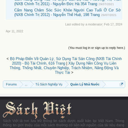
(NXB Chính Trị 2011) - Nguyễn Đức Hà 354 Trang
29/07/2021
Cẩm Nang Chăm Sóc Sức Khỏe Người Cao Tuổi Ở Cơ Sở
(NXB Chính Trị 2012) - Nguyễn Thế Huệ, 198 Trang
29/07/2021
Last edited by a moderator:
Feb 17, 2024
Apr 11, 2022
(You must log in or sign up to reply here.)
<
Bộ Pháp Điển Về Quản Lý, Sử Dụng Tài Sản Công (NXB Tài Chính
2020) - Bộ Tài Chính, 616 Trang
|
Xây Dựng Nền Công Vụ Liên
Thông, Thống Nhất, Chuyên Nghiệp, Trách Nhiệm, Năng Động Và
Thực Tài
>
Forums
...
Tủ Sách Nghiệp Vụ
Quản Lý Nhà Nước
Sách Việt là nơi lưu trữ thông tin sách được xuất bản tại Việt Nam. Trong
thông tin giới thiệu của mỗi sách thường có liên kết nguồn của tài liệu đang