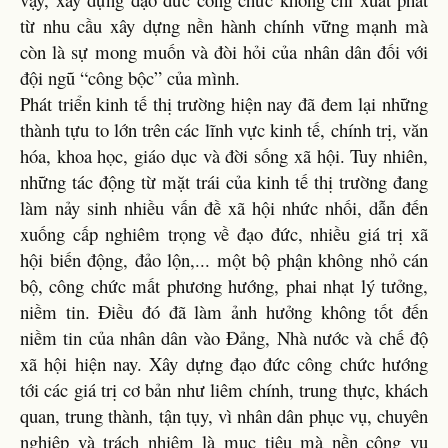
từ nhu cầu xây dựng nền hành chính vững mạnh mà
còn là sự mong muốn và đòi hỏi của nhân dân đối với
đội ngũ “công bộc” của mình.
Phát triển kinh tế thị trường hiện nay đã đem lại những
thành tựu to lớn trên các lĩnh vực kinh tế, chính trị, văn
hóa, khoa học, giáo dục và đời sống xã hội. Tuy nhiên,
những tác động từ mặt trái của kinh tế thị trường đang
làm nảy sinh nhiều vấn đề xã hội nhức nhối, dẫn đến
xuống cấp nghiêm trọng về đạo đức, nhiều giá trị xã
hội biến động, đảo lộn,... một bộ phận không nhỏ cán
bộ, công chức mất phương hướng, phai nhạt lý tưởng,
niềm tin. Điều đó đã làm ảnh hưởng không tốt đến
niềm tin của nhân dân vào Đảng, Nhà nước và chế độ
xã hội hiện nay. Xây dựng đạo đức công chức hướng
tới các giá trị cơ bản như liêm chính, trung thực, khách
quan, trung thành, tận tụy, vì nhân dân phục vụ, chuyên
nghiệp và trách nhiệm là mục tiêu mà nền công vụ