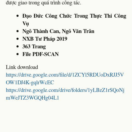
được giao trong quá trình công tác.
Đạo Đức Công Chức Trong Thực Thi Công
Vụ
Ngô Thành Can, Ngô Văn Trân
NXB Tư Pháp 2019
363 Trang
File PDF-SCAN
Link download
https://drive.google.com/file/d/1ZCYl5RDUoDxRJJ5V
OW1DJ4K-gqlrWcEC
https://drive.google.com/drive/folders/1yLBzZ1rSQoNj
mWeJTZ3WGQHg04L1