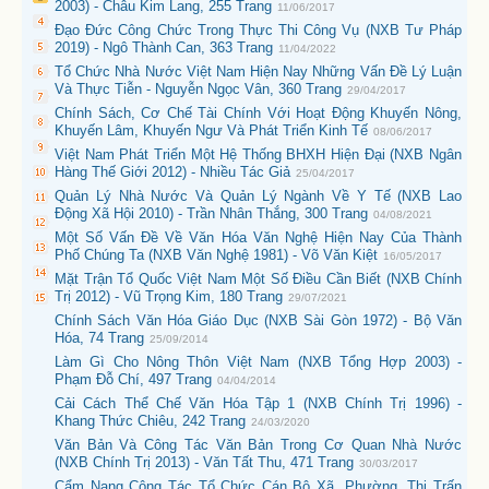
2003) - Châu Kim Lang, 255 Trang
11/06/2017
Đạo Đức Công Chức Trong Thực Thi Công Vụ (NXB Tư Pháp
2019) - Ngô Thành Can, 363 Trang
11/04/2022
Tổ Chức Nhà Nước Việt Nam Hiện Nay Những Vấn Đề Lý Luận
Và Thực Tiễn - Nguyễn Ngọc Vân, 360 Trang
29/04/2017
Chính Sách, Cơ Chế Tài Chính Với Hoạt Động Khuyến Nông,
Khuyến Lâm, Khuyến Ngư Và Phát Triển Kinh Tế
08/06/2017
Việt Nam Phát Triển Một Hệ Thống BHXH Hiện Đại (NXB Ngân
Hàng Thế Giới 2012) - Nhiều Tác Giả
25/04/2017
Quản Lý Nhà Nước Và Quản Lý Ngành Về Y Tế (NXB Lao
Động Xã Hội 2010) - Trần Nhân Thắng, 300 Trang
04/08/2021
Một Số Vấn Đề Về Văn Hóa Văn Nghệ Hiện Nay Của Thành
Phố Chúng Ta (NXB Văn Nghệ 1981) - Võ Văn Kiệt
16/05/2017
Mặt Trận Tổ Quốc Việt Nam Một Số Điều Cần Biết (NXB Chính
Trị 2012) - Vũ Trọng Kim, 180 Trang
29/07/2021
Chính Sách Văn Hóa Giáo Dục (NXB Sài Gòn 1972) - Bộ Văn
Hóa, 74 Trang
25/09/2014
Làm Gì Cho Nông Thôn Việt Nam (NXB Tổng Hợp 2003) -
Phạm Đỗ Chí, 497 Trang
04/04/2014
Cải Cách Thể Chế Văn Hóa Tập 1 (NXB Chính Trị 1996) -
Khang Thức Chiêu, 242 Trang
24/03/2020
Văn Bản Và Công Tác Văn Bản Trong Cơ Quan Nhà Nước
(NXB Chính Trị 2013) - Văn Tất Thu, 471 Trang
30/03/2017
Cẩm Nang Công Tác Tổ Chức Cán Bộ Xã, Phường, Thị Trấn