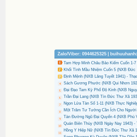
Zalo/Viber: 0944625325 | buihuuhan
Tam Hợp Minh Châu Bảo Kiếm Cuốn 1-7 
Khối Tình Mầu Nhiệm Cuốn 5 (NXB Đức 
Định Mệnh (NXB Lăng Tuyết 1941) - Thạ
Sách Gương Phước (NXB Qui Nhơn 1925)
Đại Đạo Tam Kỳ Phổ Độ Kinh (NXB Nguyễn
Trần Đại Lang (NXB Tín Đức Thư Xã 1931
Ngọn Lửa Tàn Số 1-11 (NXB Thực Nghiệp
Một Trăm Tư Tưởng Cần Ích Cho Người 
Tàn Đường Ngũ Đại Quyển 4 (NXB Phù V
Quán Biên Thùy (NXB Ngày Nay 1943) - 
Hồng Y Hiệp Nữ (NXB Tín Đức Thư Xã 19
Song Phượng Kỳ Duyên (NXB Tân Dân 19