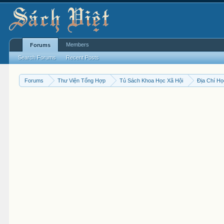
Members
Forums
Search Forums
Recent Posts
Forums
Thư Viện Tổng Hợp
Tủ Sách Khoa Học Xã Hội
Địa Chí H