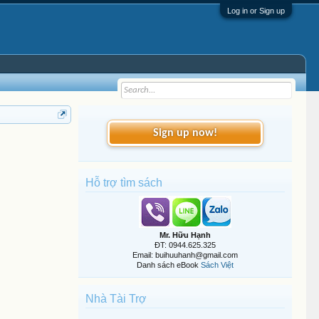
Log in or Sign up
Sign up now!
Hỗ trợ tìm sách
Mr. Hữu Hạnh
ĐT: 0944.625.325
Email: buihuuhanh@gmail.com
Danh sách eBook
Sách Việt
Nhà Tài Trợ