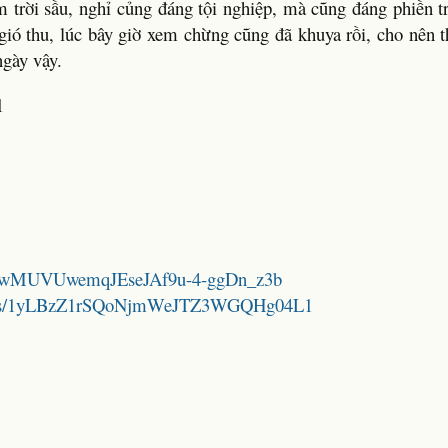
 trời sầu, nghỉ củng đáng tội nghiệp, mà cũng đáng phiền tr
 gió thu, lúc bây giờ xem chừng cũng đã khuya rồi, cho nên 
ngày vậy.
1
/15RDwMUVUwemqJEseJAf9u-4-ggDn_z3b
folders/1yLBzZ1rSQoNjmWeJTZ3WGQHg04L1