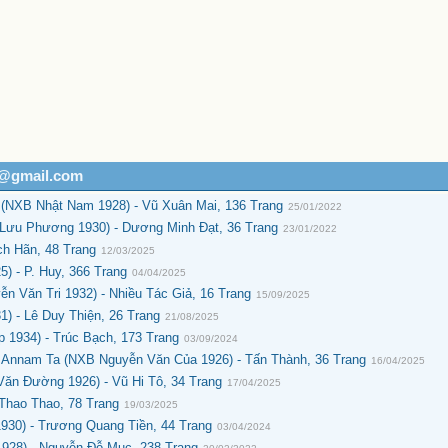
h@gmail.com
(NXB Nhật Nam 1928) - Vũ Xuân Mai, 136 Trang
25/01/2022
Lưu Phương 1930) - Dương Minh Đạt, 36 Trang
23/01/2022
ch Hãn, 48 Trang
12/03/2025
 - P. Huy, 366 Trang
04/04/2025
 Văn Tri 1932) - Nhiều Tác Giả, 16 Trang
15/09/2025
) - Lê Duy Thiện, 26 Trang
21/08/2025
 1934) - Trúc Bạch, 173 Trang
03/09/2024
Annam Ta (NXB Nguyễn Văn Của 1926) - Tấn Thành, 36 Trang
16/04/2025
ăn Đường 1926) - Vũ Hi Tô, 34 Trang
17/04/2025
Thao Thao, 78 Trang
19/03/2025
30) - Trương Quang Tiền, 44 Trang
03/04/2024
28) - Nguyễn Đỗ Mục, 238 Trang