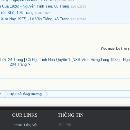
20/02/2022
Của 1926) - Nguyễn Tính Yên, 66 Trang
12/04/2025
Trúc Khê, 106 Trang
18/03/2025
Xưa Nay 1927) - Lê Văn Tiếng, 45 Trang
20/11/2020
(You must log in or s
hời, 24 Trang
|
Cổ Học Tinh Hoa Quyển 1 (NXB Vĩnh Hưng Long 1935) - Ng
204 Trang
>
ọc
Địa Chí Đông Dương
OUR LINKS
THÔNG TIN
Bản Đồ
eBook Tiếng Việt