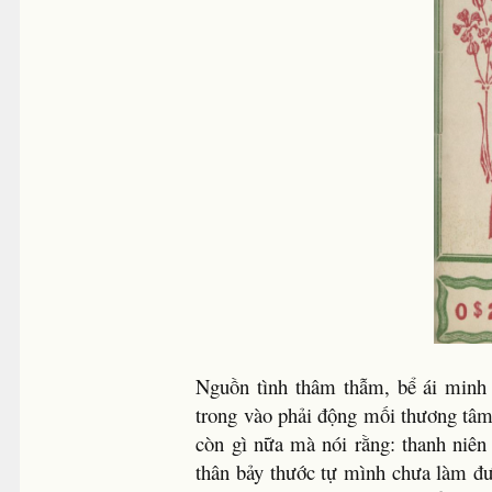
Nguồn tình thâm thẫm, bể ái minh m
trong vào phải động mối thương tâm
còn gì nữa mà nói rằng: thanh niên 
thân bảy thước tự mình chưa làm đư