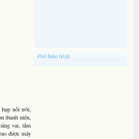
Phổ Biến Nhất
hụp nổi trôi,
n thanh niên,
hoảng vai, tấm
 rao được mảy