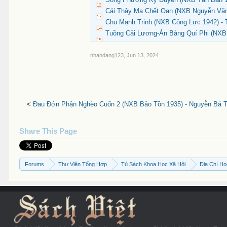
Cái Thây Ma Chết Oan (NXB Nguyễn Văn 
Chu Mạnh Trinh (NXB Cộng Lực 1942) - 
Tuồng Cải Lương-Án Bàng Quí Phi (NXB 
nhandang123
,
Jun 13, 2024
<
Đau Đớn Phận Nghèo Cuốn 2 (NXB Bảo Tồn 1935) - Nguyễn Bá T
Share This Page
Forums
Thư Viện Tổng Hợp
Tủ Sách Khoa Học Xã Hội
Địa Chí H