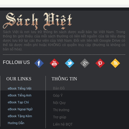
Sách Việt là nơi lưu trữ thông tin sách được xuất bản tại Việt Nam. Trong
thông tin giới thiệu của mỗi sách thường có liên kết nguồn của tài liệu đang
được lưu trữ tại các thư viện của Việt Nam. Đối với liên kết Google Drive có
thể tải được miễn phí hoặc KHÔNG có quyền truy cập (thường là không có
bản số hóa).
FOLLOW US
OUR LINKS
THÔNG TIN
Bản Đồ
eBook Tiếng Việt
eBook Tiếng Anh
Góp Ý
eBook Tạp Chí
Nội Quy
eBook Ngoại Ngữ
Thị trường
eBook Tặng Kèm
Trợ giúp
Hướng Dẫn
Liên hệ BQT