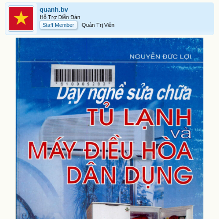
quanh.bv
Hỗ Trợ Diễn Đàn
Staff Member
Quản Trị Viên