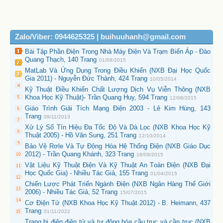
Zalo/Viber: 0944625325 | buihuuhanh@gmail.com
Bài Tập Phần Điện Trong Nhà Máy Điện Và Trạm Biến Áp - Đào
Quang Thạch, 140 Trang
01/09/2015
MatLab Và Ứng Dụng Trong Điều Khiển (NXB Đại Học Quốc
Gia 2011) - Nguyễn Đức Thành, 424 Trang
10/05/2014
Kỹ Thuật Điều Khiển Chất Lượng Dịch Vụ Viễn Thông (NXB
Khoa Học Kỹ Thuật)- Trần Quang Huy, 594 Trang
12/08/2015
Giáo Trình Giải Tích Mạng Điện 2003 - Lê Kim Hùng, 143
Trang
09/11/2013
Xử Lý Số Tín Hiệu Đa Tốc Độ Và Dà Lọc (NXB Khoa Học Kỹ
Thuật 2005) - Hồ Văn Sung, 251 Trang
12/10/2014
Bảo Vệ Rơle Và Tự Động Hóa Hệ Thống Điện (NXB Giáo Dục
2012) - Trần Quang Khánh, 323 Trang
18/09/2015
Vật Liệu Kỹ Thuật Điện Và Kỹ Thuật An Toàn Điện (NXB Đại
Học Quốc Gia) - Nhiều Tác Giả, 155 Trang
01/04/2015
Chiến Lược Phát Triển Ngành Điện (NXB Ngân Hàng Thế Giới
2006) - Nhiều Tác Giả, 52 Trang
15/07/2015
Cơ Điện Tử (NXB Khoa Học Kỹ Thuật 2012) - B. Heimann, 437
Trang
01/11/2022
Trang bị điện điện tử và tự động hóa cầu trục và cần trục (NXB