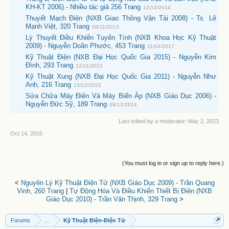
KH-KT 2006) - Nhiều tác giả 256 Trang
12/10/2014
Thuyết Mạch Điện (NXB Giao Thông Vận Tải 2008) - Ts. Lê
Mạnh Việt, 320 Trang
08/11/2013
Lý Thuyết Điều Khiển Tuyến Tính (NXB Khoa Học Kỹ Thuật
2009) - Nguyễn Doãn Phước, 453 Trang
11/04/2017
Kỹ Thuật Điện (NXB Đại Học Quốc Gia 2015) - Nguyễn Kim
Đính, 293 Trang
12/11/2022
Kỹ Thuật Xung (NXB Đại Học Quốc Gia 2011) - Nguyễn Như
Anh, 216 Trang
15/12/2023
Sửa Chữa Máy Điện Và Máy Biến Áp (NXB Giáo Dục 2006) -
Nguyễn Đức Sỹ, 189 Trang
09/12/2014
Last edited by a moderator:
May 2, 2023
Oct 14, 2015
(You must log in or sign up to reply here.)
<
Nguyên Lý Kỹ Thuật Điện Tử (NXB Giáo Dục 2009) - Trần Quang
Vinh, 260 Trang
|
Tự Động Hóa Và Điều Khiển Thiết Bị Điện (NXB
Giáo Dục 2010) - Trần Văn Thịnh, 329 Trang
>
Forums
...
Kỹ Thuật Điện-Điện Tử