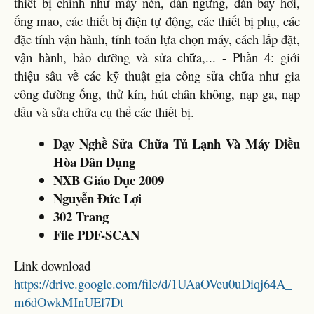
thiết bị chính như máy nén, dàn ngưng, dàn bay hơi,
ống mao, các thiết bị điện tự động, các thiết bị phụ, các
đặc tính vận hành, tính toán lựa chọn máy, cách lắp đặt,
vận hành, bảo dưỡng và sửa chữa,... - Phần 4: giới
thiệu sâu về các kỹ thuật gia công sửa chữa như gia
công đường ống, thử kín, hút chân không, nạp ga, nạp
dầu và sửa chữa cụ thể các thiết bị.
Dạy Nghề Sửa Chữa Tủ Lạnh Và Máy Điều
Hòa Dân Dụng
NXB Giáo Dục 2009
Nguyễn Đức Lợi
302 Trang
File PDF-SCAN
Link download
https://drive.google.com/file/d/1UAaOVeu0uDiqj64A_
m6dOwkMInUEl7Dt