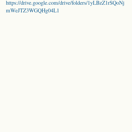
https://drive.google.com/drive/folders/1yLBzZ1rSQoNj
mWeJTZ3WGQHg04L1