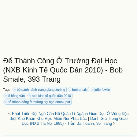
Để Thành Công Ở Trường Đại Học
(NXB Kinh Tế Quốc Dân 2010) - Bob
Smale, 393 Trang
Tags:
bộ sách hành trang giảng đường
bob smale
juilie fowlie
lê hồng vân
nxb kinh tế quốc dân 2010
để thành công ở trường đại học ebook pdf
<
Phát Triển Đội Ngũ Cán Bộ Quản Lí Ngành Giáo Dục Ở Vùng Đặc
Biệt Khó Khăn Khu Vực Miền Núi Phía Bắc
|
Đánh Giá Trong Giáo
Dục (NXB Hà Nội 1995) - Trần Bá Hoành, 95 Trang
>