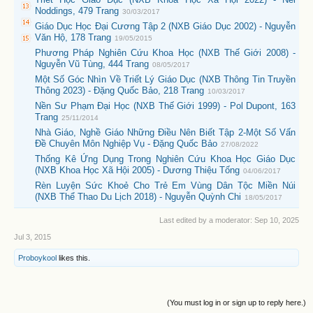
Noddings, 479 Trang
30/03/2017
Giáo Dục Học Đại Cương Tập 2 (NXB Giáo Dục 2002) - Nguyễn
Văn Hộ, 178 Trang
19/05/2015
Phương Pháp Nghiên Cứu Khoa Học (NXB Thế Giới 2008) -
Nguyễn Vũ Tùng, 444 Trang
08/05/2017
Một Số Góc Nhìn Về Triết Lý Giáo Dục (NXB Thông Tin Truyền
Thông 2023) - Đặng Quốc Bảo, 218 Trang
10/03/2017
Nền Sư Phạm Đại Học (NXB Thế Giới 1999) - Pol Dupont, 163
Trang
25/11/2014
Nhà Giáo, Nghề Giáo Những Điều Nên Biết Tập 2-Một Số Vấn
Đề Chuyên Môn Nghiệp Vụ - Đặng Quốc Bảo
27/08/2022
Thống Kê Ứng Dụng Trong Nghiên Cứu Khoa Học Giáo Dục
(NXB Khoa Học Xã Hội 2005) - Dương Thiệu Tống
04/06/2017
Rèn Luyện Sức Khoẻ Cho Trẻ Em Vùng Dân Tộc Miền Núi
(NXB Thể Thao Du Lịch 2018) - Nguyễn Quỳnh Chi
18/05/2017
Last edited by a moderator:
Sep 10, 2025
Jul 3, 2015
Proboykool
likes this.
(You must log in or sign up to reply here.)