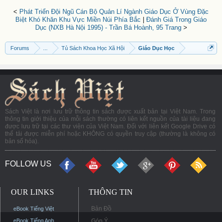
<
Phát Triển Đội Ngũ Cán Bộ Quản Lí Ngành Giáo Dục Ở Vùng Đặc
Biệt Khó Khăn Khu Vực Miền Núi Phía Bắc
|
Đánh Giá Trong Giáo
Dục (NXB Hà Nội 1995) - Trần Bá Hoành, 95 Trang
>
Forums
...
Tủ Sách Khoa Học Xã Hội
Giáo Dục Học
Sách Việt là nơi lưu trữ thông tin sách được xuất bản tại Việt Nam. Trong
thông tin giới thiệu của mỗi sách thường có liên kết nguồn của tài liệu đang
được lưu trữ tại các thư viện của Việt Nam. Đối với liên kết Google Drive có
thể tải được miễn phí hoặc KHÔNG có quyền truy cập (thường là không có
bản số hóa).
FOLLOW US
OUR LINKS
THÔNG TIN
Bản Đồ
eBook Tiếng Việt
eBook Tiếng Anh
Góp Ý