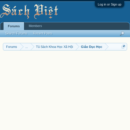
Log in or Sign up
Members
Forums
Search Forums
Recent Posts
Forums
...
Tủ Sách Khoa Học Xã Hội
Giáo Dục Học