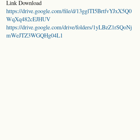
Link Download
https://drive.google.com/file/d/13gglTI5BrtfvYJxX5Q0
WqXq482cEJHUV
https://drive.google.com/drive/folders/1yLBzZ1rSQoNj
mWeJTZ3WGQHg04L1