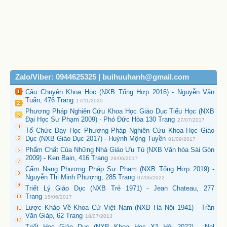
Zalo/Viber: 0944625325 | buihuuhanh@gmail.com
Câu Chuyện Khoa Học (NXB Tổng Hợp 2016) - Nguyễn Văn
Tuấn, 476 Trang
17/11/2020
Phương Pháp Nghiên Cứu Khoa Học Giáo Dục Tiểu Học (NXB
Đại Học Sư Phạm 2009) - Phó Đức Hòa 130 Trang
27/07/2017
Tổ Chức Dạy Học Phương Pháp Nghiên Cứu Khoa Học Giáo
Dục (NXB Giáo Dục 2017) - Huỳnh Mộng Tuyền
01/09/2017
Phẩm Chất Của Những Nhà Giáo Ưu Tú (NXB Văn hóa Sài Gòn
2009) - Ken Bain, 416 Trang
28/06/2017
Cẩm Nang Phương Pháp Sư Phạm (NXB Tổng Hợp 2019) -
Nguyễn Thị Minh Phượng, 285 Trang
07/06/2022
Triết Lý Giáo Dục (NXB Trẻ 1971) - Jean Chateau, 277
Trang
15/06/2017
Lược Khảo Về Khoa Cử Việt Nam (NXB Hà Nội 1941) - Trần
Văn Giáp, 62 Trang
18/07/2013
Triết Học Giáo Dục (NXB Khoa Học Xã Hội 2022) - Nel