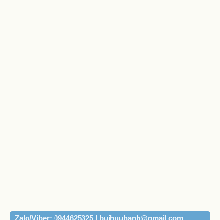
Zalo/Viber: 0944625325 | buihuuhanh@gmail.com