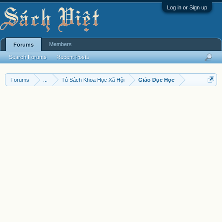
Log in or Sign up
Members
Forums
Search Forums
Recent Posts
Forums
...
Tủ Sách Khoa Học Xã Hội
Giáo Dục Học