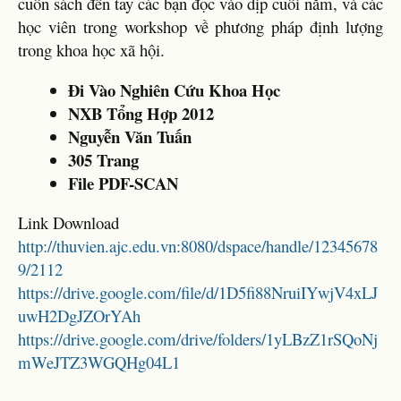
cuốn sách đến tay các bạn đọc vào dịp cuối năm, và các
học viên trong workshop về phương pháp định lượng
trong khoa học xã hội.
Đi Vào Nghiên Cứu Khoa Học
NXB Tổng Hợp 2012
Nguyễn Văn Tuấn
305 Trang
File PDF-SCAN
Link Download
http://thuvien.ajc.edu.vn:8080/dspace/handle/12345678
9/2112
https://drive.google.com/file/d/1D5fi88NruiIYwjV4xLJ
uwH2DgJZOrYAh
https://drive.google.com/drive/folders/1yLBzZ1rSQoNj
mWeJTZ3WGQHg04L1