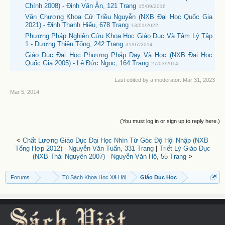
Chính 2008) - Đinh Văn Ân, 121 Trang
15/09/2016
Văn Chương Khoa Cử Triều Nguyễn (NXB Đại Học Quốc Gia
2021) - Đinh Thanh Hiếu, 678 Trang
13/01/2022
Phương Pháp Nghiên Cứu Khoa Học Giáo Dục Và Tâm Lý Tập
1 - Dương Thiệu Tống, 242 Trang
31/07/2014
Giáo Dục Đại Học Phương Pháp Dạy Và Học (NXB Đại Học
Quốc Gia 2005) - Lê Đức Ngọc, 164 Trang
27/03/2014
Last edited by a moderator:
Mar 31, 2023
Mar 5, 2014
(You must log in or sign up to reply here.)
<
Chất Lượng Giáo Dục Đại Học Nhìn Từ Góc Độ Hội Nhập (NXB
Tổng Hợp 2012) - Nguyễn Văn Tuấn, 331 Trang
|
Triết Lý Giáo Dục
(NXB Thái Nguyên 2007) - Nguyễn Văn Hộ, 55 Trang
>
Forums
...
Tủ Sách Khoa Học Xã Hội
Giáo Dục Học