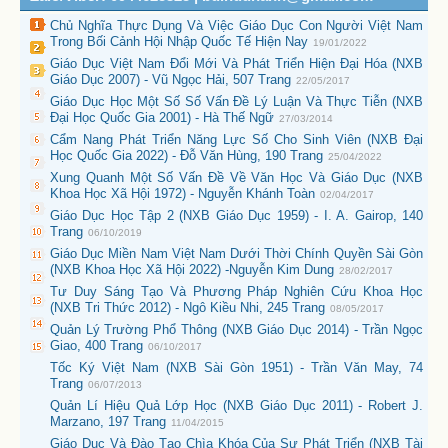
Chủ Nghĩa Thực Dụng Và Việc Giáo Dục Con Người Việt Nam
Trong Bối Cảnh Hội Nhập Quốc Tế Hiện Nay
19/01/2022
Giáo Dục Việt Nam Đổi Mới Và Phát Triển Hiện Đại Hóa (NXB
Giáo Dục 2007) - Vũ Ngọc Hải, 507 Trang
22/05/2017
Giáo Dục Học Một Số Số Vấn Đề Lý Luận Và Thực Tiễn (NXB
Đại Học Quốc Gia 2001) - Hà Thế Ngữ
27/03/2014
Cẩm Nang Phát Triển Năng Lực Số Cho Sinh Viên (NXB Đại
Học Quốc Gia 2022) - Đỗ Văn Hùng, 190 Trang
25/04/2022
Xung Quanh Một Số Vấn Đề Về Văn Học Và Giáo Dục (NXB
Khoa Học Xã Hội 1972) - Nguyễn Khánh Toàn
02/04/2017
Giáo Dục Học Tập 2 (NXB Giáo Dục 1959) - I. A. Gairop, 140
Trang
06/10/2019
Giáo Dục Miền Nam Việt Nam Dưới Thời Chính Quyền Sài Gòn
(NXB Khoa Học Xã Hội 2022) -Nguyễn Kim Dung
28/02/2017
Tư Duy Sáng Tạo Và Phương Pháp Nghiên Cứu Khoa Học
(NXB Tri Thức 2012) - Ngô Kiều Nhi, 245 Trang
08/05/2017
Quản Lý Trường Phổ Thông (NXB Giáo Dục 2014) - Trần Ngọc
Giao, 400 Trang
06/10/2017
Tốc Ký Việt Nam (NXB Sài Gòn 1951) - Trần Văn May, 74
Trang
06/07/2013
Quản Lí Hiệu Quả Lớp Học (NXB Giáo Dục 2011) - Robert J.
Marzano, 197 Trang
11/04/2015
Giáo Dục Và Đào Tạo Chìa Khóa Của Sự Phát Triển (NXB Tài