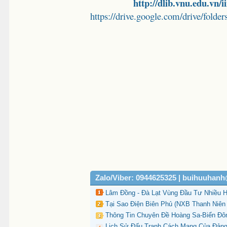
http://dlib.vnu.edu.vn
https://drive.google.com/drive/
Zalo/Viber: 0944625325 | buihuuhan
Lâm Đồng - Đà Lạt Vùng Đầu Tư Nhiều 
Tại Sao Điện Biên Phủ (NXB Thanh Niên 
Thông Tin Chuyên Đề Hoàng Sa-Biển Đôn
Lịch Sử Đấu Tranh Cách Mạng Của Đảng