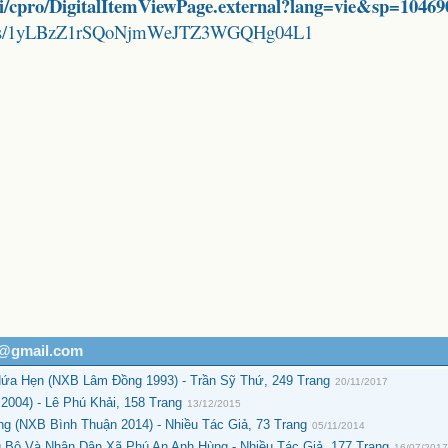
/iii/cpro/DigitalItemViewPage.external?lang=vie&sp=10469
folders/1yLBzZ1rSQoNjmWeJTZ3WGQHg04L1
h@gmail.com
Hứa Hẹn (NXB Lâm Đồng 1993) - Trần Sỹ Thứ, 249 Trang
20/11/2017
2004) - Lê Phú Khải, 158 Trang
13/12/2015
g (NXB Bình Thuận 2014) - Nhiều Tác Giả, 73 Trang
05/11/2014
 Bộ Và Nhân Dân Xã Phú An Anh Hùng - Nhiều Tác Giả, 177 Trang
16/07/201