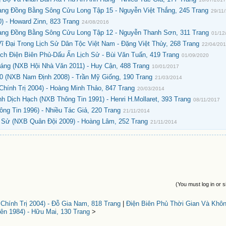
ng Đồng Bằng Sông Cửu Long Tập 15 - Nguyễn Việt Thắng, 245 Trang
29/11
 - Howard Zinn, 823 Trang
24/08/2016
ng Đồng Bằng Sông Cửu Long Tập 12 - Nguyễn Thanh Sơn, 311 Trang
01/12
 Đại Trong Lịch Sử Dân Tộc Việt Nam - Đặng Việt Thủy, 268 Trang
22/04/20
ch Điện Biên Phủ-Dấu Ấn Lịch Sử - Bùi Văn Tuấn, 419 Trang
01/09/2020
Sáng (NXB Hội Nhà Văn 2011) - Huy Cận, 488 Trang
10/01/2017
 (NXB Nam Định 2008) - Trần Mỹ Giống, 190 Trang
21/03/2014
hính Trị 2004) - Hoàng Minh Thảo, 847 Trang
20/03/2014
h Dịch Hạch (NXB Thông Tin 1991) - Henri H.Mollaret, 393 Trang
08/11/2017
g Tin 1996) - Nhiều Tác Giả, 220 Trang
21/11/2014
h Sử (NXB Quân Đội 2009) - Hoàng Lâm, 252 Trang
21/11/2014
(You must log in or s
hính Trị 2004) - Đỗ Gia Nam, 818 Trang
|
Điện Biên Phủ Thời Gian Và Khô
ên 1984) - Hữu Mai, 130 Trang
>