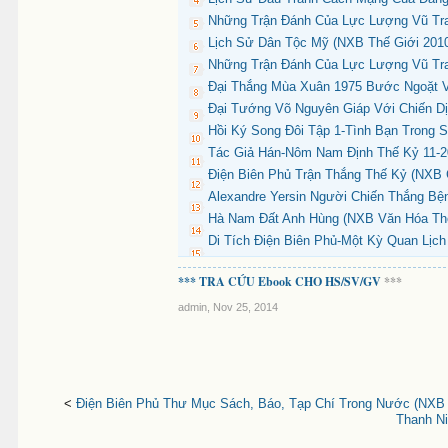
Những Trận Đánh Của Lực Lượng Vũ Tra
Lịch Sử Dân Tộc Mỹ (NXB Thế Giới 2010)
Những Trận Đánh Của Lực Lượng Vũ Tra
Đại Thắng Mùa Xuân 1975 Bước Ngoặt Vĩ
Đại Tướng Võ Nguyên Giáp Với Chiến Dị
Hồi Ký Song Đôi Tập 1-Tình Bạn Trong 
Tác Giả Hán-Nôm Nam Định Thế Kỷ 11-20
Điện Biên Phủ Trận Thắng Thế Kỷ (NXB C
Alexandre Yersin Người Chiến Thắng Bện
Hà Nam Đất Anh Hùng (NXB Văn Hóa Thôn
Di Tích Điện Biên Phủ-Một Kỳ Quan Lịc
*** TRA CỨU Ebook CHO HS/SV/GV
***
admin
,
Nov 25, 2014
<
Điện Biên Phủ Thư Mục Sách, Báo, Tạp Chí Trong Nước (NXB C
Thanh Ni