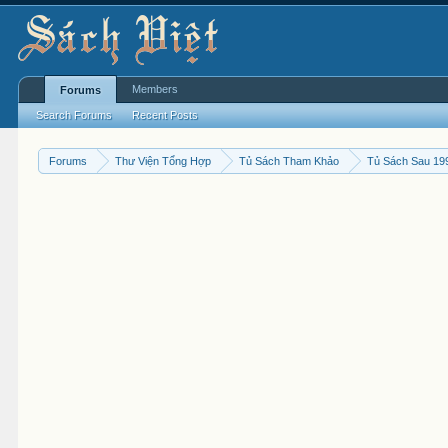
Members
Forums
Search Forums
Recent Posts
Forums
Thư Viện Tổng Hợp
Tủ Sách Tham Khảo
Tủ Sách Sau 19