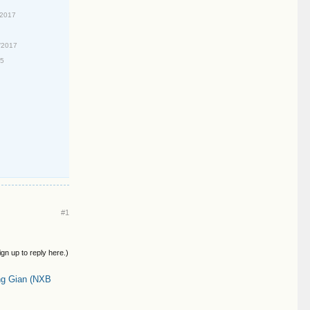
/2017
/2017
15
#1
ign up to reply here.)
ng Gian (NXB