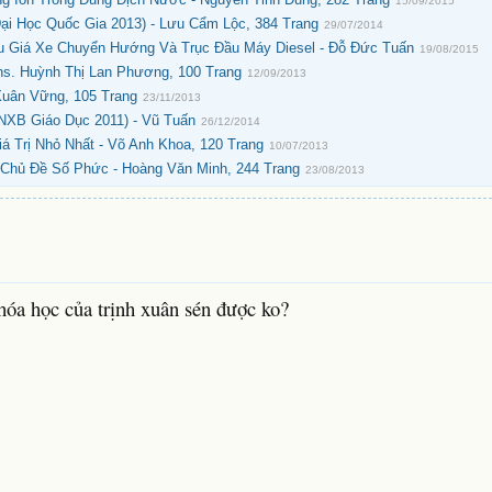
15/09/2015
i Học Quốc Gia 2013) - Lưu Cẩm Lộc, 384 Trang
29/07/2014
u Giá Xe Chuyển Hướng Và Trục Đầu Máy Diesel - Đỗ Đức Tuấn
19/08/2015
hs. Huỳnh Thị Lan Phương, 100 Trang
12/09/2013
Xuân Vững, 105 Trang
23/11/2013
(NXB Giáo Dục 2011) - Vũ Tuấn
26/12/2014
iá Trị Nhỏ Nhất - Võ Anh Khoa, 120 Trang
10/07/2013
Chủ Đề Số Phức - Hoàng Văn Minh, 244 Trang
23/08/2013
hóa học của trịnh xuân sén được ko?