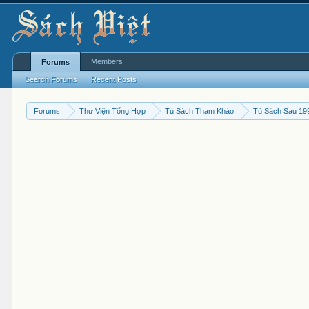
Members
Forums
Search Forums
Recent Posts
Forums
Thư Viện Tổng Hợp
Tủ Sách Tham Khảo
Tủ Sách Sau 19