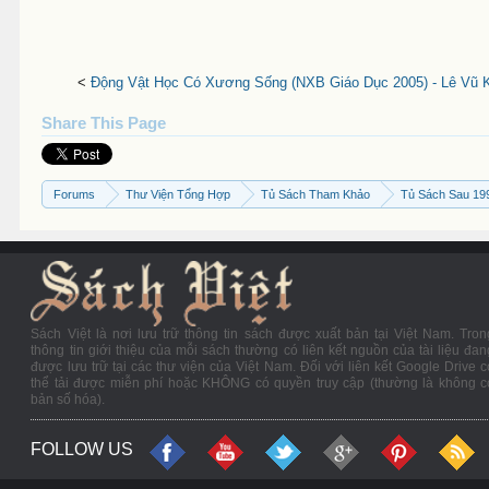
<
Động Vật Học Có Xương Sống (NXB Giáo Dục 2005) - Lê Vũ K
Share This Page
Forums
Thư Viện Tổng Hợp
Tủ Sách Tham Khảo
Tủ Sách Sau 19
Sách Việt là nơi lưu trữ thông tin sách được xuất bản tại Việt Nam. Tron
thông tin giới thiệu của mỗi sách thường có liên kết nguồn của tài liệu đan
được lưu trữ tại các thư viện của Việt Nam. Đối với liên kết Google Drive c
thể tải được miễn phí hoặc KHÔNG có quyền truy cập (thường là không c
bản số hóa).
FOLLOW US