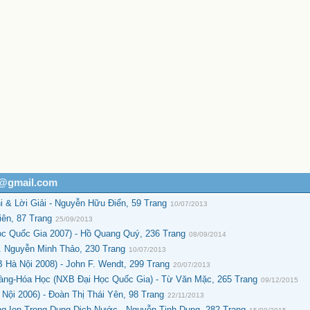
h@gmail.com
 & Lời Giải - Nguyễn Hữu Điển, 59 Trang
10/07/2013
iên, 87 Trang
25/09/2013
c Quốc Gia 2007) - Hồ Quang Quý, 236 Trang
08/09/2014
. Nguyễn Minh Thảo, 230 Trang
10/07/2013
Hà Nội 2008) - John F. Wendt, 299 Trang
20/07/2013
àng-Hóa Học (NXB Đại Học Quốc Gia) - Từ Văn Mặc, 265 Trang
09/12/2015
ội 2006) - Đoàn Thị Thái Yên, 98 Trang
22/11/2013
 Ion Trong Dung Dịch Nước - Nguyễn Tinh Dung, 282 Trang