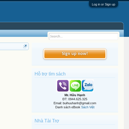
Log in or Sign up
Sign up now!
Hỗ trợ tìm sách
Mr. Hữu Hạnh
ĐT: 0944.625.325
Email: buihuuhanh@gmail.com
Danh sách eBook
Sách Việt
Nhà Tài Trợ