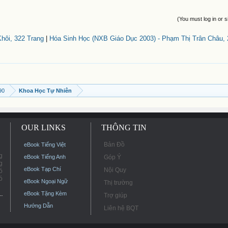
(You must log in or s
hôi, 322 Trang
|
Hóa Sinh Học (NXB Giáo Dục 2003) - Phạm Thị Trân Châu, 
90
Khoa Học Tự Nhiên
OUR LINKS
THÔNG TIN
Bản Đồ
eBook Tiếng Việt
g
eBook Tiếng Anh
Góp Ý
g
eBook Tạp Chí
Nội Quy
ó
ó
eBook Ngoại Ngữ
Thị trường
eBook Tặng Kèm
Trợ giúp
Hướng Dẫn
Liên hệ BQT