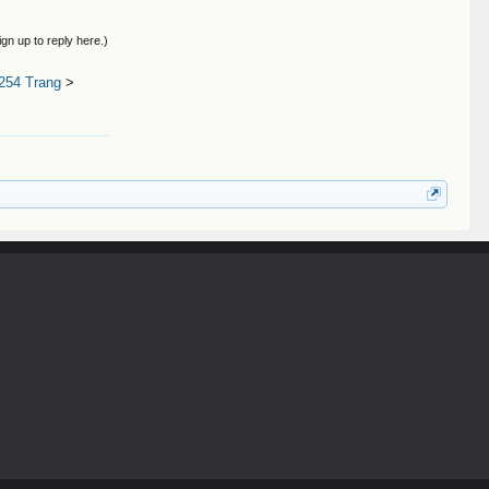
ign up to reply here.)
254 Trang
>