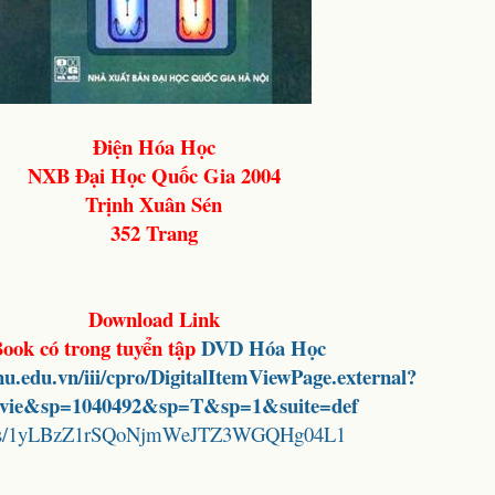
Điện Hóa Học
NXB Đại Học Quốc Gia 2004
Trịnh Xuân Sén
352 Trang
Download Link
ook có trong tuyển tập
DVD Hóa Học
vnu.edu.vn/iii/cpro/DigitalItemViewPage.external?
=vie&sp=1040492&sp=T&sp=1&suite=def
folders/1yLBzZ1rSQoNjmWeJTZ3WGQHg04L1