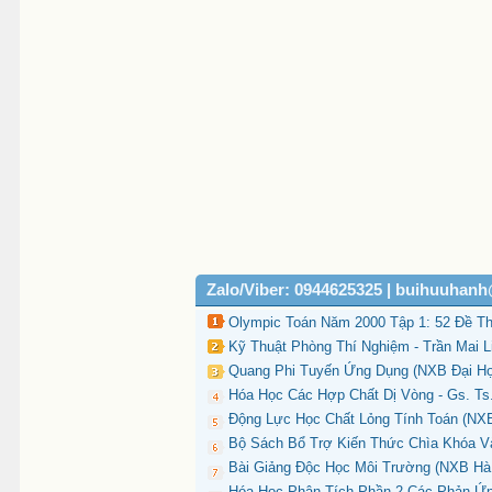
Zalo/Viber: 0944625325 | buihuuhan
Olympic Toán Năm 2000 Tập 1: 52 Đề Thi
Kỹ Thuật Phòng Thí Nghiệm - Trần Mai L
Quang Phi Tuyến Ứng Dụng (NXB Đại Họ
Hóa Học Các Hợp Chất Dị Vòng - Gs. Ts
Động Lực Học Chất Lỏng Tính Toán (NXB 
Bộ Sách Bổ Trợ Kiến Thức Chìa Khóa V
Bài Giảng Độc Học Môi Trường (NXB Hà N
Hóa Học Phân Tích Phần 2-Các Phản Ứng