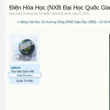
Điện Hóa Học (NXB Đại Học Quốc Gia 
Discussion in '
Khoa Học Tự Nhiên
' started by
admin
,
May 17, 2014
.
<
Động Vật Học Có Xương Sống (NXB Giáo Dục 2005) - Lê Vũ K
admin
Thư Viện Sách Việt
Staff Member
Quản Trị Viên