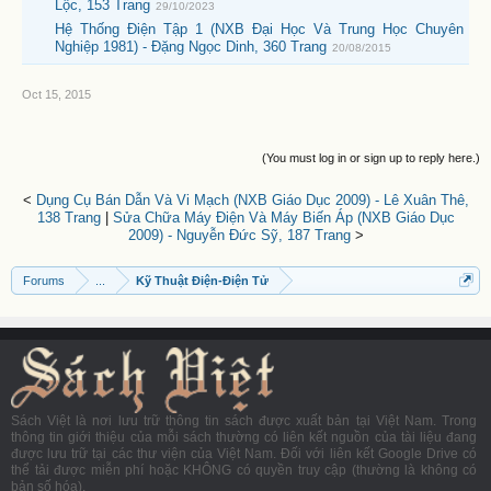
Lộc, 153 Trang
29/10/2023
Hệ Thống Điện Tập 1 (NXB Đại Học Và Trung Học Chuyên
Nghiệp 1981) - Đặng Ngọc Dinh, 360 Trang
20/08/2015
Oct 15, 2015
(You must log in or sign up to reply here.)
<
Dụng Cụ Bán Dẫn Và Vi Mạch (NXB Giáo Dục 2009) - Lê Xuân Thê,
138 Trang
|
Sửa Chữa Máy Điện Và Máy Biến Áp (NXB Giáo Dục
2009) - Nguyễn Đức Sỹ, 187 Trang
>
Forums
...
Kỹ Thuật Điện-Điện Tử
Sách Việt là nơi lưu trữ thông tin sách được xuất bản tại Việt Nam. Trong
thông tin giới thiệu của mỗi sách thường có liên kết nguồn của tài liệu đang
được lưu trữ tại các thư viện của Việt Nam. Đối với liên kết Google Drive có
thể tải được miễn phí hoặc KHÔNG có quyền truy cập (thường là không có
bản số hóa).