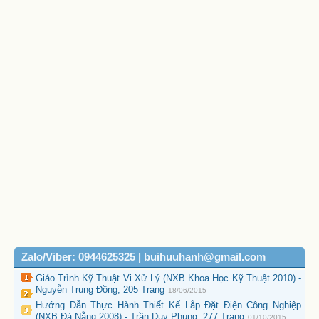
Zalo/Viber: 0944625325 | buihuuhanh@gmail.com
Giáo Trình Kỹ Thuật Vi Xử Lý (NXB Khoa Học Kỹ Thuật 2010) -
Nguyễn Trung Đồng, 205 Trang
18/06/2015
Hướng Dẫn Thực Hành Thiết Kế Lắp Đặt Điện Công Nghiệp
(NXB Đà Nẵng 2008) - Trần Duy Phụng, 277 Trang
01/10/2015