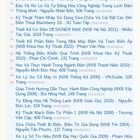
Bảo Vệ Rơ Le Và Tự Động Hóa Công Nghiệp Trong Lưới Điện
Thông Minh - Nguyễn Nhân Bổn, 506 Trang
04/10/2024
Kỹ Thuật Thâm Nhập Sử Dụng Sửa Chữa Và Cài Đặt Các Đời
Điện Thoại Blackberry 2G - 3G Toàn Tập
25/01/2015
Thiết Kế Cơ Điện DESIGNER M&E (NXB Hà Nội 2021) - Nhiều
Tác Giả, 1018 Trang
14/04/2022
Thiết Kế Phần Điện Trong Nhà Máy Điện Và Trạm Biến Áp
(NXB Khoa Học Kỹ Thuật 2022) - Phạm Văn Hòa
05/10/2014
Hệ Thống Điều Khiển Quá Trình (NXB Khoa Học Kỹ Thuật
2010) - Phan Chí Chính, 131 Trang
13/05/2015
Học Và Thực Hành Trong Ngành Điện (NXB Thanh Niên 2010) -
Nguyễn Minh Đức Huy, 609 Trang
24/12/2023
Xử Lý Sự Cố Máy In (NXB Thống Kê 2000) - VN-Guide, 526
Trang
29/05/2019
Giáo Trình Hướng Dẫn Thực Hành Điện Công Nghiệp (NXB Xây
Dựng 2008) - Bùi Hồng Huế, 249 Trang
03/12/2014
Tự Động Hóa Hệ Thống Lạnh (NXB Giáo Dục 2016) - Nguyễn
Đức Lợi, 319 Trang
29/05/2024
Kỹ Thuật Mạch Điện Tử Phần 1 (NXB Hà Nội 2008) - Trương
Văn Cập, 409 Trang
11/09/2013
Sửa Chữa Thiết Bị Điện, Điện Tử Gia Dụng (NXB Trẻ 2004) -
Nguyễn Tấn Phước, 137 Trang
19/08/2013
Xử Lý Số Tín Hiệu (NXB Đại Học Quốc Gia 2009) - Phạm Hữu