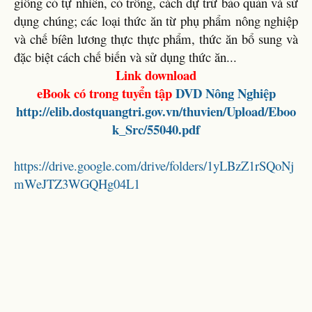
giống cỏ tự nhiên, cỏ trồng, cách dự trữ bảo quản và sử
dụng chúng; các loại thức ăn từ phụ phẩm nông nghiệp
và chế bíên lương thực thực phẩm, thức ăn bổ sung và
đặc biệt cách chế biến và sử dụng thức ăn...
Link download
eBook có trong tuyển tập
DVD
Nông Nghiệp
http://elib.dostquangtri.gov.vn/thuvien/Upload/Eboo
k_Src/55040.pdf
https://drive.google.com/drive/folders/1yLBzZ1rSQoNj
mWeJTZ3WGQHg04L1