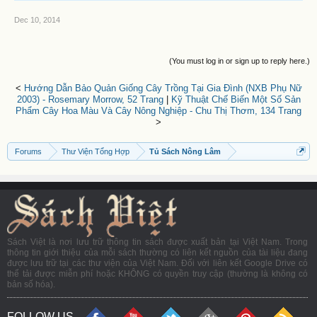
Dec 10, 2014
(You must log in or sign up to reply here.)
<
Hướng Dẫn Bảo Quản Giống Cây Trồng Tại Gia Đình (NXB Phụ Nữ
2003) - Rosemary Morrow, 52 Trang
|
Kỹ Thuật Chế Biến Một Số Sản
Phẩm Cây Hoa Màu Và Cây Nông Nghiệp - Chu Thị Thơm, 134 Trang
>
Forums
Thư Viện Tổng Hợp
Tủ Sách Nông Lâm
Sách Việt là nơi lưu trữ thông tin sách được xuất bản tại Việt Nam. Trong
thông tin giới thiệu của mỗi sách thường có liên kết nguồn của tài liệu đang
được lưu trữ tại các thư viện của Việt Nam. Đối với liên kết Google Drive có
thể tải được miễn phí hoặc KHÔNG có quyền truy cập (thường là không có
bản số hóa).
FOLLOW US