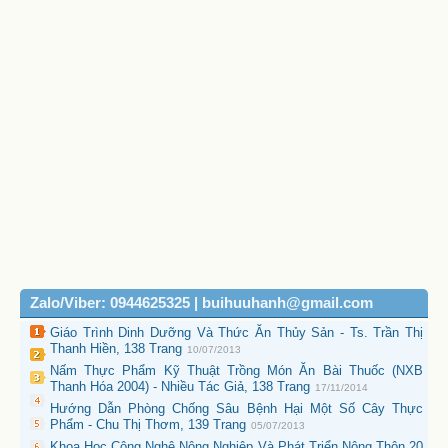
Zalo/Viber: 0944625325 | buihuuhanh@gmail.com
Giáo Trình Dinh Dưỡng Và Thức Ăn Thủy Sản - Ts. Trần Thị
Thanh Hiền, 138 Trang
10/07/2013
Nấm Thực Phẩm Kỹ Thuật Trồng Món Ăn Bài Thuốc (NXB
Thanh Hóa 2004) - Nhiều Tác Giả, 138 Trang
17/11/2014
Hướng Dẫn Phòng Chống Sâu Bệnh Hại Một Số Cây Thực
Phẩm - Chu Thị Thơm, 139 Trang
05/07/2013
Khoa Học Công Nghệ Nông Nghiệp Và Phát Triển Nông Thôn 20