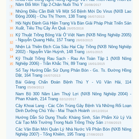
Năm Đổi Mới Tập 2-Chăn Nuôi Thú Y
20/08/2017
Những Điều Cần Biết Về Một Số Bệnh Mới Do Virus (NXB Lao
Động 2006) - Chu Thị Thơm, 138 Trang
06/07/2013
Hội Nghị Đánh Giá Hiện Trạng Và Bàn Giải Pháp Phát Triển Sản
Xuất, Tiêu Thụ Cây Ăn Quả
26/05/2016
Kỹ Thuật Trồng Bông Vải Ở Việt Nam (NXB Nông Nghiệp 2005)
- Nguyễn Quang Hiếu, 157 Trang
28/03/2015
Nhện Là Thiên Địch Của Sâu Hại Cây Trồng (NXB Nông Nghiệp
2002) - Nguyễn Văn Huỳnh, 148 Trang
16/01/2015
Kỹ Thuật Trồng Rau Sạch - Rau An Toàn Tập 1 (NXB Nông
Nghiệp 2006) - Trần Khắc Thi, 89 Trang
16/01/2015
Sổ Tay Hướng Dẫn Sử Dụng Phân Bón - Gs. Ts. Đường Hồng
Dật, 164 Trang
04/07/2013
Bài Giảng Chẩn Đoán Bệnh Thú Y - Vũ Văn Hải, 114
Trang
05/09/2013
Nam Bộ 300 Năm Làm Thuỷ Lợi (NXB Nông Nghiệp 2004) -
Phan Khánh, 214 Trang
02/12/2017
Cây Khoai Lang - Các Côn Trùng Gây Bệnh Và Những Rối Loạn
Dinh Dưỡng Chủ Yếu - Mai Thạch Hoành
18/12/2014
Hướng Dẫn Sử Dụng Thuốc Kháng Sinh, Sản Phẩm Xử Lý Và
Cải Tạo Môi Trường Trong Nuôi Trồng Thủy Sản
27/08/2015
Các Văn Bản Mới Quản Lý Nhà Nước Về Phân Bón (NXB Nông
Nghiệp 2007) - Tống Khiêm, 195 Trang
27/08/2015