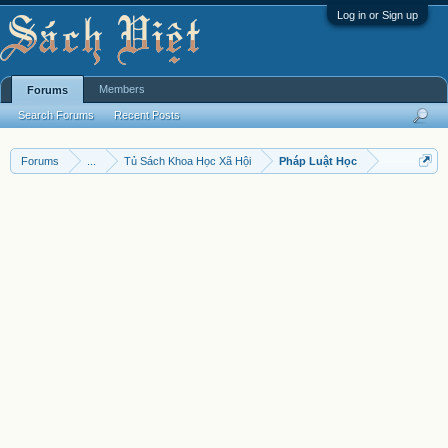
Log in or Sign up
Members
Forums
Search Forums
Recent Posts
Forums
...
Tủ Sách Khoa Học Xã Hội
Pháp Luật Học