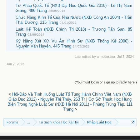
Tư Pháp Quốc Tế (NXB Đại Học Quốc Gia 2010) - Lê Thị Nam
Giang, 486 Trang
25/05/2015
Chức Năng Kinh Tế Của Nhà Nước (NXB Công An 2004) - Trần
Thái Dương, 215 Trang
03/01/2022
Luật Kế Toán (NXB Chính Trị 2018) - Trương Tấn San, 85
Trang
03/06/2024
Kỹ Năng Xét Xử Vụ Án Hình Sự (NXB Thống Kê 2006) -
Nguyễn Văn Huyên, 445 Trang
24/05/2022
Last edited by a moderator:
Jul 3, 2024
Jan 7, 2022
(You must log in or sign up to reply here.)
<
Hỏi-Đáp Và Tình Huống Luật Tố Tụng Hành Chính Việt Nam (NXB
Giáo Dục 2012) - Nguyễn Thị Thủy, 263 Tr
|
Cơ Sở Thuật Học Hùng
Biện Trong Nghề Luật Sư (NXB Hà Nội 2011) - Phùng Trung Tập, 111
Trang
>
Forums
...
Tủ Sách Khoa Học Xã Hội
Pháp Luật Học