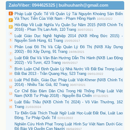
Zalo/Viber: 0944625325 | buihuuhanh@gmail.com
Pháp Luật Quốc Tế Về Quản Lý Tài Nguyên Khoáng Sản Biển
Và Thực Tiễn Của Việt Nam - Phạm Hồng Hạnh
10/01/2022
Hỏi-Đáp Về Luật Nghĩa Vụ Quân Sự Năm 2015 (NXB Chính Trị
2016) - Phan Thị Lan Anh, 110 Trang
30/07/2021
Luật Giáo Dục Nghề Nghiệp 2014 (NXB Hồng Đức 2015) -
Nguyễn Sinh Hùng, 61 Trang
15/05/2017
Phân Loại Đô Thị Và Cấp Quản Lý Đô Thị (NXB Xây Dựng
2002) - Bộ Xây Dựng, 91 Trang
24/06/2021
Luật Đất Đai Và Văn Bản Hướng Dẫn Thi Hành (NXB Lao Động
2022) - Vũ Tươi, 423 Trang
09/05/2017
Bình Luận Chế Định Quản Lý Nhà Nước Về Đất Đai Trong Luật
Đất Đai 2013 - Trần Quang Huy, 523 Trang
09/01/2022
Luật Phổ Biến, Giáo Dục Pháp Luật Việt-Khmer (NXB Chính Trị
2014) - Nhiều Tác Giả, 82 Trang
30/07/2021
Cơ Chế Bảo Đảm Dân Chủ Trong Hệ Thống Pháp Luật Việt
Nam (NXB Tư Pháp 2018) - Nguyễn Bá Chiến
07/11/2021
Luật Đấu Thầu (NXB Chính Trị 2024) - Võ Văn Thưởng, 162
Trang
21/03/2024
Từ Điển Giải Thích Thuật Ngữ Luật Học-Luật Đất Đai, Luật Lao
Động, Tư Pháp Quốc Tế
02/01/2022
Nghiên Cứu Hình Phạt Trong Luật Hình Sự Việt Nam Dưới Góc
Độ Bảo Vệ Quyền Con Người
09/04/2017