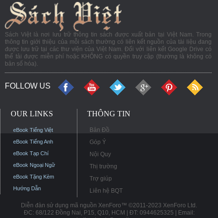
Sách Việt là nơi lưu trữ thông tin sách được xuất bản tại Việt Nam. Trong
thông tin giới thiệu của mỗi sách thường có liên kết nguồn của tài liệu đang
được lưu trữ tại các thư viện của Việt Nam. Đối với liên kết Google Drive có
thể tải được miễn phí hoặc KHÔNG có quyền truy cập (thường là không có
bản số hóa).
FOLLOW US
OUR LINKS
THÔNG TIN
Bản Đồ
eBook Tiếng Việt
eBook Tiếng Anh
Góp Ý
eBook Tạp Chí
Nội Quy
eBook Ngoại Ngữ
Thị trường
eBook Tặng Kèm
Trợ giúp
Hướng Dẫn
Liên hệ BQT
Diễn đàn sử dụng mã nguồn XenForo™ ©2011-2023 XenForo Ltd.
ĐC: 68/122 Đồng Nai, P15, Q10, HCM | ĐT: 0944625325 | Email: