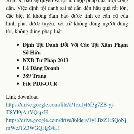
dân. Việc định tội danh sai sẽ dẫn đến hậu quả rất lớn,
đặc biệt là không đảm bảo được tính có căn cứ của
hình phạt được tuyên, xét xử không đúng người đúng
tội, không đúng pháp luật.
Định Tội Danh Đối Với Các Tội Xâm Phạm
Sở Hữu
NXB Tư Pháp 2013
Lê Đăng Doanh
389 Trang
File PDF-OCR
Link download
https://drive.google.com/file/d/1cx1yl6f3g7ZB-yj-
JI8YI9jA-tVQcjxH
https://drive.google.com/drive/folders/1yLBzZ1rSQoNj
mWeJTZ3WGQHg04L1