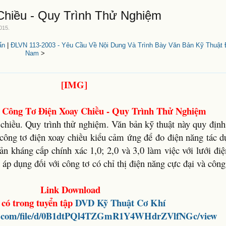
Chiều - Quy Trình Thử Nghiệm
2015
.
ẩn
|
ĐLVN 113-2003 - Yêu Cầu Về Nội Dung Và Trình Bày Văn Bản Kỹ Thuật 
Nam
>
 Công Tơ Điện Xoay Chiều - Quy Trình Thử Nghiệm
chiều. Quy trình thử nghiệm. Văn bản kỹ thuật này quy địn
 công tơ điện xoay chiều kiểu cảm ứng để đo điện năng tác d
ản kháng cấp chính xác 1,0; 2,0 và 3,0 làm việc với lưới điệ
p dụng đối với công tơ có chỉ thị điện năng cực đại và côn
Link Download
có trong tuyển tập
DVD
Kỹ Thuật Cơ Khí
ogle.com/file/d/0B1dtPQl4TZGmR1Y4WHdrZVlfNGc/view