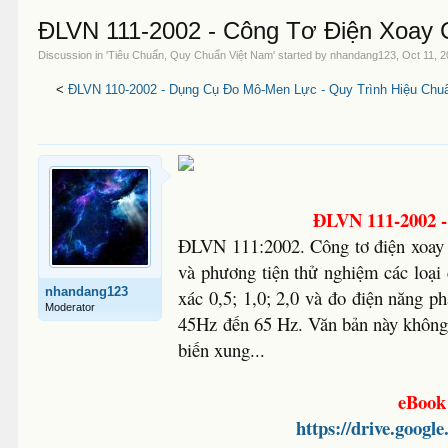
ĐLVN 111-2002 - Công Tơ Điện Xoay 
Discussion in '
Tiêu Chuẩn, Quy Chuẩn Việt Nam
' started by
nhandang123
,
Oct 11, 
<
ĐLVN 110-2002 - Dụng Cụ Đo Mô-Men Lực - Quy Trình Hiệu Chu
ĐLVN 111-2002 -
ĐLVN 111:2002. Công tơ điện xoay 
và phương tiện thử nghiệm các loại
nhandang123
xác 0,5; 1,0; 2,0 và đo điện năng ph
Moderator
45Hz đến 65 Hz. Văn bản này không á
biến xung...
eBook 
https://drive.go