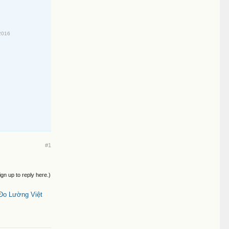
2016
#1
ign up to reply here.)
Đo Lường Việt