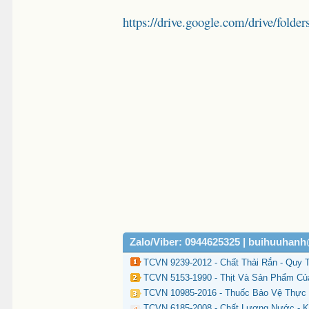
https://drive.google.com/drive/
Zalo/Viber: 0944625325 | buihuuhan
TCVN 9239-2012 - Chất Thải Rắn - Quy T
TCVN 5153-1990 - Thịt Và Sản Phẩm Của
TCVN 10985-2016 - Thuốc Bảo Vệ Thực V
TCVN 6185-2008 - Chất Lượng Nước - K