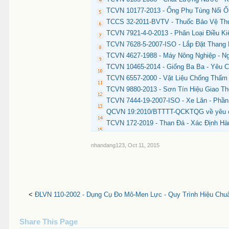
TCVN 10177-2013 - Ống Phụ Tùng Nối Ố
TCCS 32-2011-BVTV - Thuốc Bảo Vệ Thực
TCVN 7921-4-0-2013 - Phân Loại Điều 
TCVN 7628-5-2007-ISO - Lắp Đặt Thang 
TCVN 4627-1988 - Máy Nông Nghiệp - N
TCVN 10465-2014 - Giống Ba Ba - Yêu 
TCVN 6557-2000 - Vật Liệu Chống Thấm
TCVN 9880-2013 - Sơn Tín Hiệu Giao Th
TCVN 7444-19-2007-ISO - Xe Lăn - Phầ
QCVN 19:2010/BTTTT-QCKTQG về yêu cầu c
TCVN 172-2019 - Than Đá - Xác Định 
nhandang123
,
Oct 11, 2015
<
ĐLVN 110-2002 - Dụng Cụ Đo Mô-Men Lực - Quy Trình Hiệu Chu
Share This Page