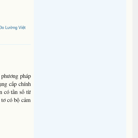
Đo Lường Việt
h phương pháp
ụng cấp chính
n có tần số từ
g tơ có bộ cảm