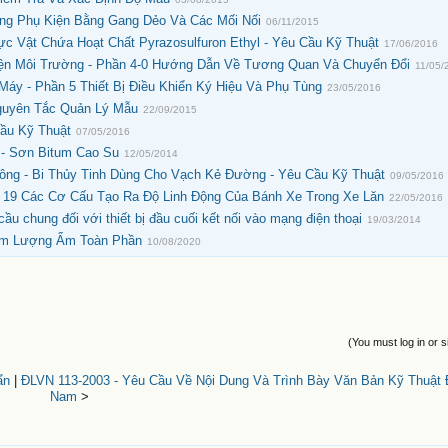
ng Phụ Kiện Bằng Gang Dẻo Và Các Mối Nối
06/11/2015
 Vật Chứa Hoạt Chất Pyrazosulfuron Ethyl - Yêu Cầu Kỹ Thuật
17/06/2016
Kiện Môi Trường - Phần 4-0 Hướng Dẫn Về Tương Quan Và Chuyển Đổi
11/05/
Máy - Phần 5 Thiết Bị Điều Khiển Ký Hiệu Và Phụ Tùng
23/05/2016
guyên Tắc Quản Lý Mẫu
22/09/2015
Cầu Kỹ Thuật
07/05/2016
 - Sơn Bitum Cao Su
12/05/2014
ông - Bi Thủy Tinh Dùng Cho Vạch Kẻ Đường - Yêu Cầu Kỹ Thuật
09/05/2016
n 19 Các Cơ Cấu Tạo Ra Độ Linh Động Của Bánh Xe Trong Xe Lăn
22/05/2016
hung đối với thiết bị đầu cuối kết nối vào mạng điện thoại
19/03/2014
Hàm Lượng Ẩm Toàn Phần
10/08/2020
(You must log in or s
ẩn
|
ĐLVN 113-2003 - Yêu Cầu Về Nội Dung Và Trình Bày Văn Bản Kỹ Thuật 
Nam
>