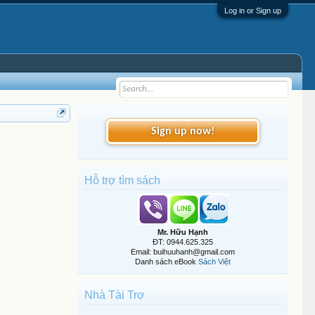
Log in or Sign up
Sign up now!
Hỗ trợ tìm sách
Mr. Hữu Hạnh
ĐT: 0944.625.325
Email: buihuuhanh@gmail.com
Danh sách eBook
Sách Việt
Nhà Tài Trợ