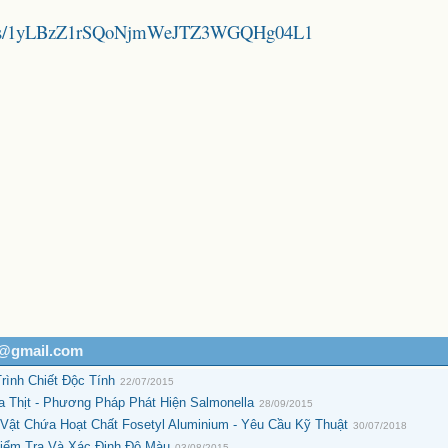
folders/1yLBzZ1rSQoNjmWeJTZ3WGQHg04L1
h@gmail.com
rình Chiết Độc Tính
22/07/2015
 Thịt - Phương Pháp Phát Hiện Salmonella
28/09/2015
ật Chứa Hoạt Chất Fosetyl Aluminium - Yêu Cầu Kỹ Thuật
30/07/2018
iểm Tra Và Xác Định Độ Màu
03/08/2015