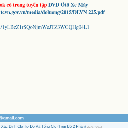
ok có trong tuyển tập
DVD
Ôtô Xe Máy
.tcvn.gov.vn/media/doluong/2015/DLVN 225.pdf
folders/1yLBzZ1rSQoNjmWeJTZ3WGQHg04L1
h@gmail.com
Xác Định Clo Tự Do Và Tổng Clo (Trọn Bộ 2 Phần)
22/07/2015