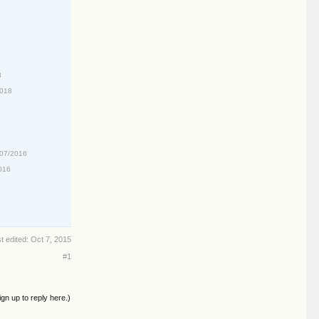
8
2018
/07/2016
016
t edited:
Oct 7, 2015
#1
ign up to reply here.)