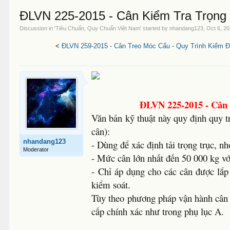
ĐLVN 225-2015 - Cân Kiểm Tra Trọng 
Discussion in '
Tiêu Chuẩn, Quy Chuẩn Việt Nam
' started by
nhandang123
,
Oct 6, 2
<
ĐLVN 259-2015 - Cân Treo Móc Cẩu - Quy Trình Kiểm Đ
ĐLVN 225-2015 - Cân 
Văn bản kỹ thuật này quy định quy trì
cân):
nhandang123
- Dùng để xác định tải trọng trục, n
Moderator
- Mức cân lớn nhất đến 50 000 kg vớ
- Chỉ áp dụng cho các cân được lắp
kiểm soát.
Tùy theo phương pháp vận hành cân 
cấp chính xác như trong phụ lục A.