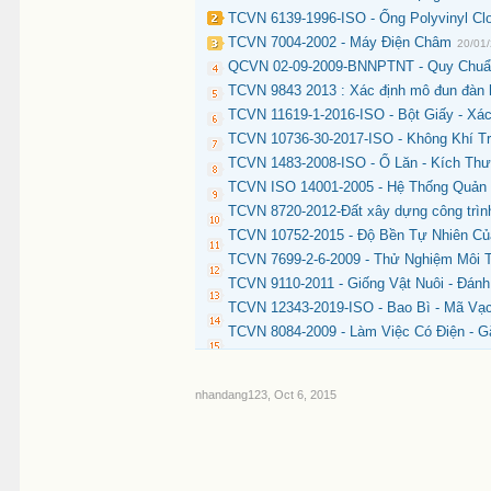
TCVN 6139-1996-ISO - Ống Polyvinyl Cl
TCVN 7004-2002 - Máy Điện Châm
20/01
QCVN 02-09-2009-BNNPTNT - Quy Chuẩn
TCVN 9843 2013 : Xác định mô đun đàn hồ
TCVN 11619-1-2016-ISO - Bột Giấy - X
TCVN 10736-30-2017-ISO - Không Khí T
TCVN 1483-2008-ISO - Ổ Lăn - Kích Thư
TCVN ISO 14001-2005 - Hệ Thống Quản
TCVN 8720-2012-Đất xây dựng công trình
TCVN 10752-2015 - Độ Bền Tự Nhiên C
TCVN 7699-2-6-2009 - Thử Nghiệm Môi T
TCVN 9110-2011 - Giống Vật Nuôi - Đán
TCVN 12343-2019-ISO - Bao Bì - Mã Vạc
TCVN 8084-2009 - Làm Việc Có Điện - G
nhandang123
,
Oct 6, 2015