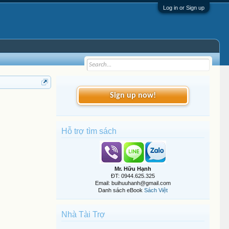
Log in or Sign up
Sign up now!
Hỗ trợ tìm sách
Mr. Hữu Hạnh
ĐT: 0944.625.325
Email: buihuuhanh@gmail.com
Danh sách eBook
Sách Việt
Nhà Tài Trợ