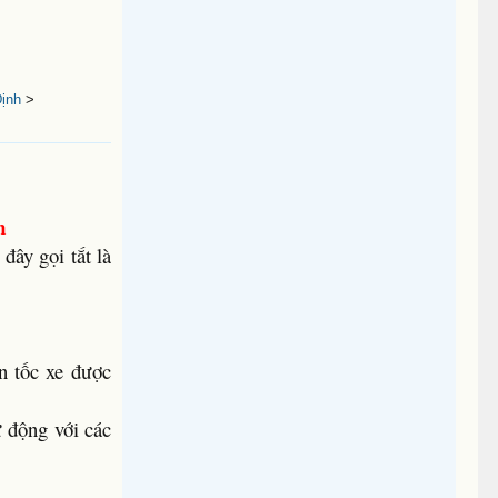
ịnh
>
m
đây gọi tắt là
n tốc xe được
 động với các