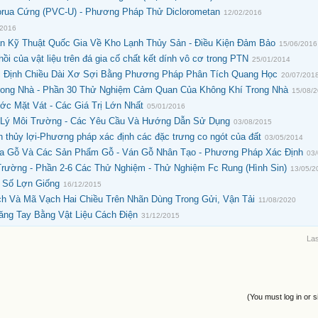
orua Cứng (PVC-U) - Phương Pháp Thử Diclorometan
12/02/2016
/2016
 Kỹ Thuật Quốc Gia Về Kho Lạnh Thủy Sản - Điều Kiện Đảm Bảo
15/06/2016
i của vật liệu trên đá gia cố chất kết dính vô cơ trong PTN
25/01/2014
ác Định Chiều Dài Xơ Sợi Bằng Phương Pháp Phân Tích Quang Học
20/07/201
rong Nhà - Phần 30 Thử Nghiệm Cảm Quan Của Không Khí Trong Nhà
15/08/
ớc Mặt Vát - Các Giá Trị Lớn Nhất
05/01/2016
 Lý Môi Trường - Các Yêu Cầu Và Hướng Dẫn Sử Dụng
03/08/2015
 thủy lợi-Phương pháp xác định các đặc trưng co ngót của đất
03/05/2014
ủa Gỗ Và Các Sản Phẩm Gỗ - Ván Gỗ Nhân Tạo - Phương Pháp Xác Định
03
rường - Phần 2-6 Các Thử Nghiệm - Thử Nghiệm Fc Rung (Hình Sin)
13/05/2
h Số Lợn Giống
16/12/2015
h Và Mã Vạch Hai Chiều Trên Nhãn Dùng Trong Gửi, Vận Tải
11/08/2020
ăng Tay Bằng Vật Liệu Cách Điện
31/12/2015
Las
(You must log in or s