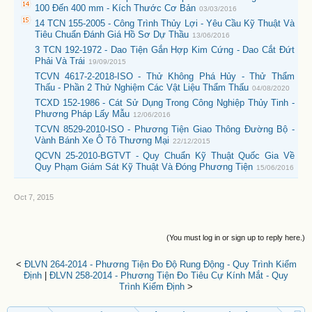
100 Đến 400 mm - Kích Thước Cơ Bản
03/03/2016
14 TCN 155-2005 - Công Trình Thủy Lợi - Yêu Cầu Kỹ Thuật Và
Tiêu Chuẩn Đánh Giá Hồ Sơ Dự Thầu
13/06/2016
3 TCN 192-1972 - Dao Tiện Gắn Hợp Kim Cứng - Dao Cắt Đứt
Phải Và Trái
19/09/2015
TCVN 4617-2-2018-ISO - Thử Không Phá Hủy - Thử Thẩm
Thấu - Phần 2 Thử Nghiệm Các Vật Liệu Thẩm Thấu
04/08/2020
TCXD 152-1986 - Cát Sử Dụng Trong Công Nghiệp Thủy Tinh -
Phương Pháp Lấy Mẫu
12/06/2016
TCVN 8529-2010-ISO - Phương Tiện Giao Thông Đường Bộ -
Vành Bánh Xe Ô Tô Thương Mại
22/12/2015
QCVN 25-2010-BGTVT - Quy Chuẩn Kỹ Thuật Quốc Gia Về
Quy Phạm Giám Sát Kỹ Thuật Và Đóng Phương Tiện
15/06/2016
Oct 7, 2015
(You must log in or sign up to reply here.)
<
ĐLVN 264-2014 - Phương Tiện Đo Độ Rung Động - Quy Trình Kiểm
Định
|
ĐLVN 258-2014 - Phương Tiện Đo Tiêu Cự Kính Mắt - Quy
Trình Kiểm Định
>