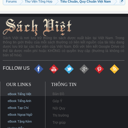
Forums
Thư Viện Tổng Hợp
Tiêu Chuẩn, Quy Chuẩn Việt Nam
Sách Việt là nơi lưu trữ thông tin sách được xuất bản tại Việt Nam. Trong
thông tin giới thiệu của mỗi sách thường có liên kết nguồn của tài liệu đang
được lưu trữ tại các thư viện của Việt Nam. Đối với liên kết Google Drive có
thể tải được miễn phí hoặc KHÔNG có quyền truy cập (thường là không có
bản số hóa).
FOLLOW US
OUR LINKS
THÔNG TIN
Bản Đồ
eBook Tiếng Việt
eBook Tiếng Anh
Góp Ý
eBook Tạp Chí
Nội Quy
eBook Ngoại Ngữ
Thị trường
eBook Tặng Kèm
Trợ giúp