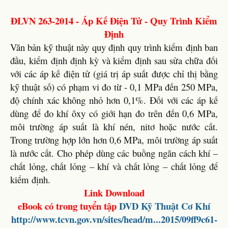
ĐLVN 263-2014 - Áp Kế Điện Tử - Quy Trình Kiểm
Định
Văn bản kỹ thuật này quy định quy trình kiểm định ban
đầu, kiểm định định kỳ và kiểm định sau sửa chữa đối
với các áp kế điện tử (giá trị áp suất được chỉ thị bằng
kỹ thuật số) có phạm vi đo từ - 0,1 MPa đến 250 MPa,
độ chính xác không nhỏ hơn 0,1%. Đối với các áp kế
dùng để đo khí ôxy có giới hạn đo trên đến 0,6 MPa,
môi trường áp suất là khí nén, nitơ hoặc nước cất.
Trong trường hợp lớn hơn 0,6 MPa, môi trường áp suất
là nước cất. Cho phép dùng các buồng ngăn cách khí –
chất lỏng, chất lỏng – khí và chất lỏng – chất lỏng để
kiểm định.
Link Download
eBook có trong tuyển tập
DVD
Kỹ Thuật Cơ Khí
http://www.tcvn.gov.vn/sites/head/m...2015/09ff9c61-