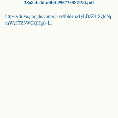
28a8-4e4d-a0b0-995773889194.pdf
https://drive.google.com/drive/folders/1yLBzZ1rSQoNj
mWeJTZ3WGQHg04L1