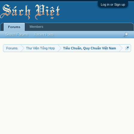
Log in or Sign up
Members
Forums
Search Forums
Recent Posts
Forums
Thư Viện Tổng Hợp
Tiêu Chuẩn, Quy Chuẩn Việt Nam