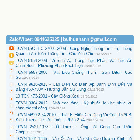
Zalo/Viber: 0944625325 | buihuuhanh@gmail.com
TCVN ISO-IEC 27001-2009 - Công Nghệ Thông Tin - Hệ Thống
Quản Lí An Toàn Thông Tin - Các Yêu Cầu
04/06/2016
TCVN 5154-2009 - Vi Sinh Vật Trong Thực Phẩm Và Thức Ăn
Chăn Nuôi - Phương Pháp Phát Hiện
26/08/2015
TCVN 6557-2000 - Vật Liệu Chống Thấm - Sơn Bitum Cao
Su
12/05/2014
TCVN 9616-2013 - Cáp Điện Có Điện Áp Danh Định Đến Và
Bằng 450-750V - Hướng Dẫn Sử Dụng
02/11/2015
10 TCN 473-2001 - Cây Giống Xoài
18/09/2015
TCVN 9364-2012 - Nhà cao tầng - Kỹ thuật đo đạc phục vụ
công tác thi công
13/04/2014
TCVN 5699-2-74-2010 - Thiết Bị Điện Gia Dụng Và Các Thiết Bị
Điện Tương Tự - An Toàn - Phần 2-74
20/04/2016
TCVN 2521-1978 - Ổ Trượt - Ống Lót Gang Của Thân
Ghép
18/03/2016
TCVN 1561-1985 - Nắp Ổ Lăn - Nắp Kín Cao Đường Kính Từ