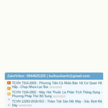
Zalo/Viber: 0944625325 | buihuuhanh@gmail.com
TCVN 7314-2003 - Phương Tiện Cá Nhân Bảo Vệ Cơ Quan Hô
Hấp - Chụp Nhựa Lọc Bụi
13/11/2015
TCVN 7104-2002 - Máy Hút Thuốc Lá Phân Tích Thông Dụng -
Phương Pháp Thử Bổ Sung
16/11/2015
TCVN 12283-2018-ISO - Thảm Trải Sàn Dệt Máy - Xác Định Độ
Dày
06/08/2020