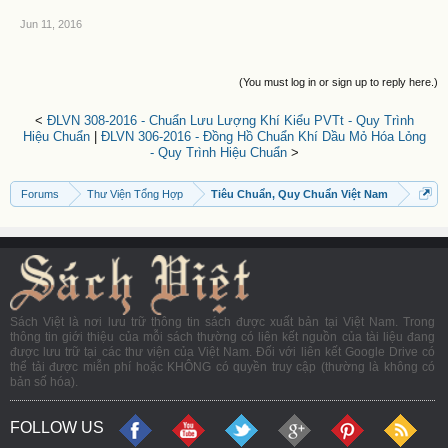
Jun 11, 2016
(You must log in or sign up to reply here.)
<
ĐLVN 308-2016 - Chuẩn Lưu Lượng Khí Kiểu PVTt - Quy Trình
Hiệu Chuẩn
|
ĐLVN 306-2016 - Đồng Hồ Chuẩn Khí Dầu Mỏ Hóa Lỏng
- Quy Trình Hiệu Chuẩn
>
Forums
Thư Viện Tổng Hợp
Tiêu Chuẩn, Quy Chuẩn Việt Nam
Sách Việt là nơi lưu trữ thông tin sách được xuất bản tại Việt Nam. Trong
thông tin giới thiệu của mỗi sách thường có liên kết nguồn của tài liệu đang
được lưu trữ tại các thư viện của Việt Nam. Đối với liên kết Google Drive có
thể tải được miễn phí hoặc KHÔNG có quyền truy cập (thường là không có
bản số hóa).
FOLLOW US