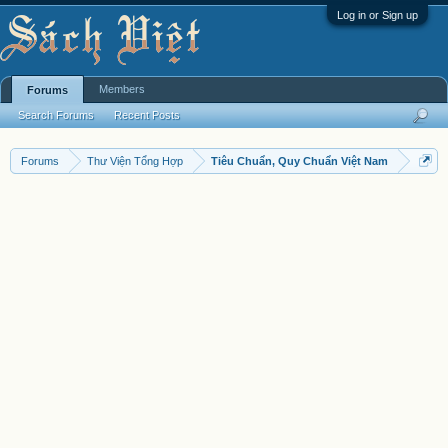
Log in or Sign up
Members
Forums
Search Forums
Recent Posts
Forums
Thư Viện Tổng Hợp
Tiêu Chuẩn, Quy Chuẩn Việt Nam