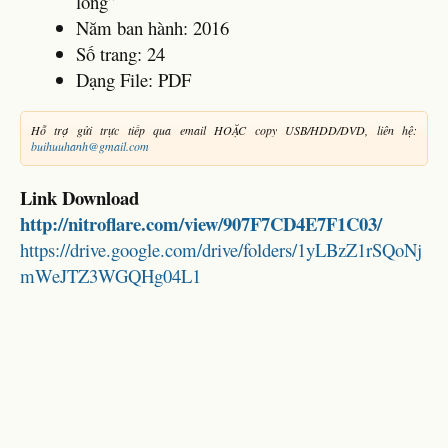
lỏng”
Năm ban hành: 2016
Số trang: 24
Dạng File: PDF
Hỗ trợ gửi trực tiếp qua email HOẶC copy USB/HDD/DVD, liên hệ:
buihuuhanh@gmail.com
Link Download
http://nitroflare.com/view/907F7CD4E7F1C03/
https://drive.google.com/drive/folders/1yLBzZ1rSQoNj
mWeJTZ3WGQHg04L1