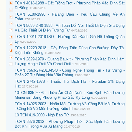
TCVN 4618-1988 - Đất Trồng Trọt - Phương Pháp Xác Định Sắt
Di Động
13/04/2016
TCVN 5180-1990 - Palăng Điện - Yêu Cầu Chung Về An
Toàn
27/11/2015
TCVN 5699-2-40-1998 - An Toàn Đối Với Thiết Bị Điện Gia Dụng
Và Các Thiết Bị Điện Tương Tự
04/02/2016
TCVN 19011-2018-ISO - Hướng Dẫn Đánh Giá Hệ Thống Quản
Lý
02/08/2020
TCVN 12229-2018 - Dây Đồng Trần Dùng Cho Đường Dây Tải
Điện Trên Không
10/08/2020
TCVN 2829-1979 - Quặng Bauxit - Phương Pháp Xác Định Hàm
Lượng Magie Oxit Và Canxi Oxit
27/03/2016
TCVN 7563-27-2013-ISO - Công Nghệ Thông Tin - Từ Vựng -
Phần 27 Tự Động Hóa Văn Phòng
23/04/2016
TCVN 2742-1978 - Thuốc Trừ Dịch Hại - Furadan 3% Dạng
Hạt
27/03/2016
10TCN 835-2006 - Thức Ăn Chăn Nuôi - Xác Định Hàm Lượng
Monensin Bằng Phương Pháp Sắc Ký Lỏng
01/09/2015
TCVN 14025-2003 - Nhãn Môi Trường Và Công Bố Môi Trường
- Công Bố Về Môi Trường Kiểu III
04/08/2015
10 TCN 419-2000 - Ngô Bao Tử
25/08/2015
TCVN 8876-2012 - Phương Pháp Thử - Xác Định Hàm Lượng
Bọt Khí Trong Vữa Xi Măng
26/07/2015