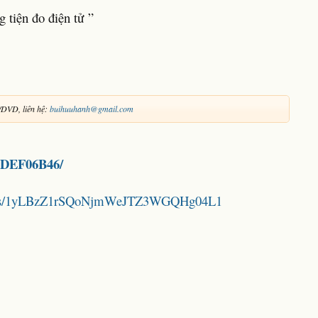
 tiện đo điện tử ”
/DVD, liên hệ:
buihuuhanh@gmail.com
96DEF06B46/
folders/1yLBzZ1rSQoNjmWeJTZ3WGQHg04L1