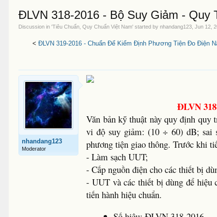
ĐLVN 318-2016 - Bộ Suy Giảm - Quy 
Discussion in '
Tiêu Chuẩn, Quy Chuẩn Việt Nam
' started by
nhandang123
,
Jun 12, 
<
ĐLVN 319-2016 - Chuẩn Để Kiểm Định Phương Tiện Đo Điện Nã
ĐLVN 318-
Văn bản kỹ thuật này quy định quy 
vi độ suy giảm: (10 ÷ 60) dB; sai
nhandang123
phương tiện giao thông. Trước khi ti
Moderator
- Làm sạch UUT;
- Cấp nguồn điện cho các thiết bị dù
- UUT và các thiết bị dùng để hiệu 
tiến hành hiệu chuẩn.
Số hiệu: ĐLVN 318-2016