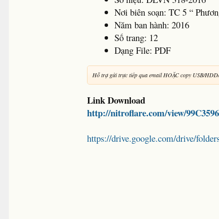
Nơi biên soạn: TC 5 “ Phương
Năm ban hành: 2016
Số trang: 12
Dạng File: PDF
Hỗ trợ gửi trực tiếp qua email HOẶC copy USB/HDD
Link Download
http://nitroflare.com/view/99C35
https://drive.google.com/drive/