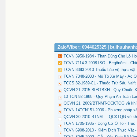
Zalo/Viber: 0944625325 | buihuuhan
TCVN 3950-1984 - Than Dùng Cho Lò Hơi
TCVN 7114-3-2008-ISO - Ecgônômi - Chi
TCVN 8383-2010-Thuốc bảo vệ thực vật c
TCVN 7348-2003 - Mô Tô Xe Máy - Ắc Q
TCCS 32-1989-CL - Thuốc Trừ Sâu Nalf
QCVN 21-2015-BLĐTBXH - Quy Chuẩn Kỹ
10 TCN 92-1988 - Quy Phạm An Toàn La
QCVN 21: 2009/BTNMT-QCKTQG về khí th
TCVN 14TCN151-2006 - Phương pháp xác đ
QCVN 30-2010-BTNMT - QCKTQG về khí th
TCVN 1705-1985 - Động Cơ Ô Tô - Trục 
TCVN 6908-2010 - Kiểm Dịch Thực Vật 
TCVN 8045-2009 - Gỗ - Xác Định Số Vò