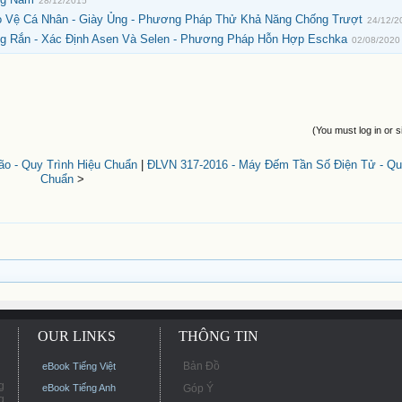
28/12/2015
 Vệ Cá Nhân - Giày Ủng - Phương Pháp Thử Khả Năng Chống Trượt
24/12/2
ng Rắn - Xác Định Asen Và Selen - Phương Pháp Hỗn Hợp Eschka
02/08/2020
(You must log in or s
o - Quy Trình Hiệu Chuẩn
|
ĐLVN 317-2016 - Máy Đếm Tần Số Điện Tử - Quy
Chuẩn
>
OUR LINKS
THÔNG TIN
Bản Đồ
eBook Tiếng Việt
g
eBook Tiếng Anh
Góp Ý
g