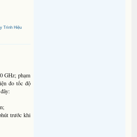
 Trình Hiệu
 40 GHz; phạm
iện đo tốc độ
 đây:
n;
phút trước khi