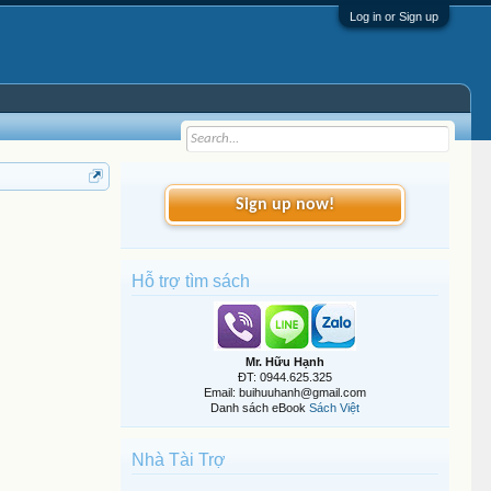
Log in or Sign up
Sign up now!
Hỗ trợ tìm sách
Mr. Hữu Hạnh
ĐT: 0944.625.325
Email: buihuuhanh@gmail.com
Danh sách eBook
Sách Việt
Nhà Tài Trợ