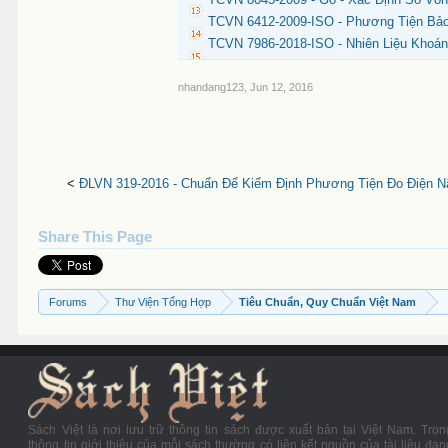
TCVN 6412-2009-ISO - Phương Tiện Bảo
TCVN 7986-2018-ISO - Nhiên Liệu Khoá
nhandang123
,
Jun 12, 2016
<
ĐLVN 319-2016 - Chuẩn Để Kiểm Định Phương Tiện Đo Điện Nã
Share This Page
Forums
Thư Viện Tổng Hợp
Tiêu Chuẩn, Quy Chuẩn Việt Nam
Sách Việt là nơi lưu trữ thông tin sách được xuất bản tại Việt Nam. Tron
thông tin giới thiệu của mỗi sách thường có liên kết nguồn của tài liệu đan