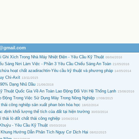
h@gmail.com
 Ghi Xích Trong Nhà Máy Nhiệt Điện - Yêu Cầu Kỹ Thuật
06/04/2016
ếu Sáng Nơi Làm Việc - Phần 3 Yêu Cầu Chiếu Sáng An Toàn
21/05/2016
hứa hoạt chất azadirachtin-Yêu cầu kỹ thuật và phương pháp
14/05/2014
uy Chì-Axít
13/11/2015
t 90% Dạng Nhũ Dầu
21/06/2016
 Thuật Quốc Gia Về An Toàn Lao Động Đối Với Hệ Thống Lạnh
15/06/2016
o Động Trong Việc Sử Dụng Máy Trong Nông Nghiệp
17/08/2015
ải công nghiệp sản xuất phan bón hóa học
18/02/2014
ịnh khối lượng thể tích của đất tại hiện trường
30/03/2014
ải lò đốt chất thải công nghiệp
10/04/2014
Khuỷu - Yêu Cầu Kỹ Thuật
05/03/2016
- Khung Hướng Dẫn Phân Tích Nguy Cơ Dịch Hại
08/02/2015
ng Năm