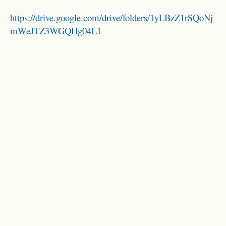
https://drive.google.com/drive/folders/1yLBzZ1rSQoNj
mWeJTZ3WGQHg04L1