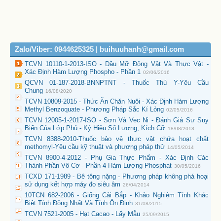
Zalo/Viber: 0944625325 | buihuuhanh@gmail.com
TCVN 10110-1-2013-ISO - Dầu Mỡ Động Vật Và Thực Vật -
Xác Định Hàm Lượng Phospho - Phần 1
02/06/2016
QCVN 01-187-2018-BNNPTNT - Thuốc Thú Y-Yêu Cầu
Chung
16/08/2020
TCVN 10809-2015 - Thức Ăn Chăn Nuôi - Xác Định Hàm Lượng
Methyl Benzoquate - Phương Pháp Sắc Kí Lỏng
02/05/2016
TCVN 12005-1-2017-ISO - Sơn Và Vec Ni - Đánh Giá Sự Suy
Biến Của Lớp Phủ - Ký Hiệu Số Lượng, Kích Cỡ
18/08/2018
TCVN 8388-2010-Thuốc bảo vệ thực vật chứa hoạt chất
methomyl-Yêu cầu kỹ thuật và phương pháp thử
14/05/2014
TCVN 8900-4-2012 - Phụ Gia Thực Phẩm - Xác Định Các
Thành Phần Vô Cơ - Phần 4 Hàm Lượng Phosphat
30/05/2016
TCXD 171-1989 - Bê tông nặng - Phương pháp không phá hoại
sử dụng kết hợp máy đo siêu âm
26/04/2014
10TCN 682-2006 - Giống Cải Bắp - Khảo Nghiệm Tính Khác
Biệt Tính Đồng Nhất Và Tính Ổn Định
31/08/2015
TCVN 7521-2005 - Hạt Cacao - Lấy Mẫu
25/09/2015