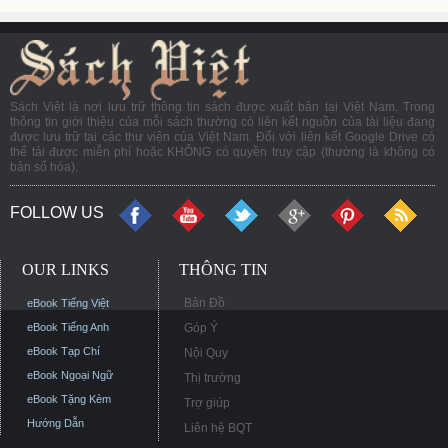
Sách Việt là nơi lưu trữ thông tin sách được xuất bản tại Việt Nam. Trong
thông tin giới thiệu của mỗi sách thường có liên kết nguồn của tài liệu đang
được lưu trữ tại các thư viện của Việt Nam. Đối với liên kết Google Drive có
thể tải được miễn phí hoặc KHÔNG có quyền truy cập (thường là không có
bản số hóa).
FOLLOW US
OUR LINKS
THÔNG TIN
Bản Đồ
eBook Tiếng Việt
eBook Tiếng Anh
Góp Ý
eBook Tạp Chí
Nội Quy
eBook Ngoại Ngữ
Thị trường
eBook Tặng Kèm
Trợ giúp
Hướng Dẫn
Liên hệ BQT