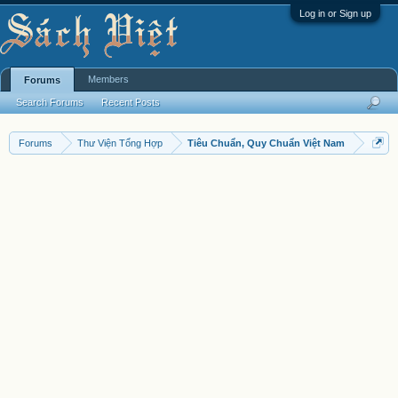
Log in or Sign up
Members
Forums
Search Forums
Recent Posts
Forums
Thư Viện Tổng Hợp
Tiêu Chuẩn, Quy Chuẩn Việt Nam