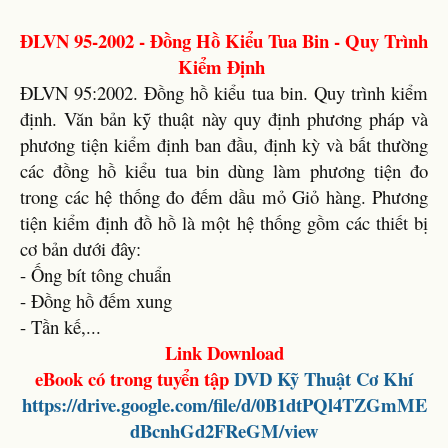
ĐLVN 95-2002 - Đồng Hồ Kiểu Tua Bin - Quy Trình
Kiểm Định
ĐLVN 95:2002. Đồng hồ kiểu tua bin. Quy trình kiểm
định. Văn bản kỹ thuật này quy định phương pháp và
phương tiện kiểm định ban đầu, định kỳ và bất thường
các đồng hồ kiểu tua bin dùng làm phương tiện đo
trong các hệ thống đo đếm dầu mỏ Giỏ hàng. Phương
tiện kiểm định đồ hồ là một hệ thống gồm các thiết bị
cơ bản dưới đây:
- Ống bít tông chuẩn
- Đồng hồ đếm xung
- Tần kế,...
Link Download
eBook có trong tuyển tập
DVD
Kỹ Thuật Cơ Khí
https://drive.google.com/file/d/0B1dtPQl4TZGmME
dBcnhGd2FReGM/view