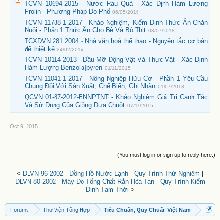
TCVN 10694-2015 - Nước Rau Quả - Xác Định Hàm Lượng
Prolin - Phương Pháp Đo Phổ
06/05/2016
TCVN 11788-1-2017 - Khảo Nghiệm, Kiểm Định Thức Ăn Chăn
Nuôi - Phần 1 Thức Ăn Cho Bê Và Bò Thịt
03/07/2018
TCXDVN 281:2004 - Nhà văn hoá thể thao - Nguyên tắc cơ bản
để thiết kế
24/02/2014
TCVN 10114-2013 - Dầu Mỡ Động Vật Và Thực Vật - Xác Định
Hàm Lượng Benzo[a]pyren
01/11/2015
TCVN 11041-1-2017 - Nông Nghiệp Hữu Cơ - Phần 1 Yêu Cầu
Chung Đối Với Sản Xuất, Chế Biến, Ghi Nhãn
01/07/2018
QCVN 01-87-2012-BNNPTNT - Khảo Nghiệm Giá Trị Canh Tác
Và Sử Dụng Của Giống Dưa Chuột
07/11/2015
Oct 9, 2015
(You must log in or sign up to reply here.)
<
ĐLVN 96-2002 - Đồng Hồ Nước Lạnh - Quy Trình Thử Nghiệm
|
ĐLVN 80-2002 - Máy Đo Tổng Chất Rắn Hòa Tan - Quy Trình Kiểm
Định Tạm Thời
>
Forums
Thư Viện Tổng Hợp
Tiêu Chuẩn, Quy Chuẩn Việt Nam