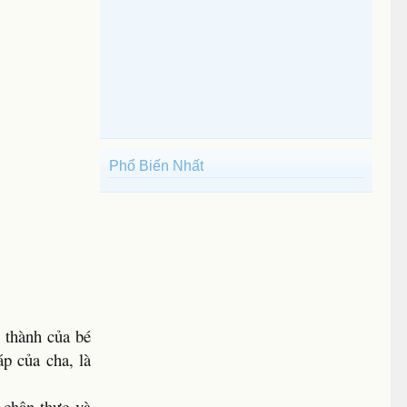
Phổ Biến Nhất
 thành của bé
p của cha, là
 chân thực và