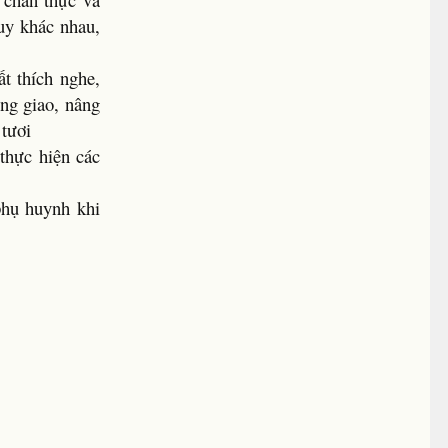
uy khác nhau,
t thích nghe,
ồng giao, nâng
 tươi
thực hiện các
phụ huynh khi