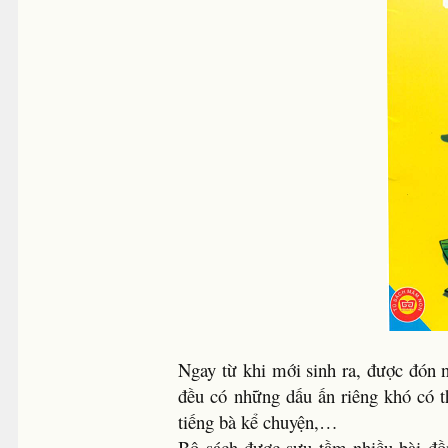
Ngay từ khi mới sinh ra, được đón 
đều có những dấu ấn riêng khó có t
tiếng bà kể chuyện,…
Bộ sách được sưu tầm nhiều bài đồ