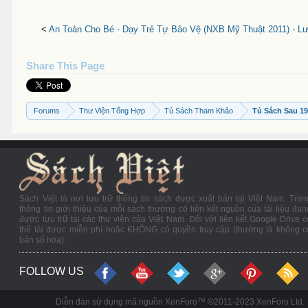
<
An Toàn Cho Bé - Dạy Trẻ Tự Bảo Vệ (NXB Mỹ Thuật 2011) - Lư
Share This Page
Forums
Thư Viện Tổng Hợp
Tủ Sách Tham Khảo
Tủ Sách Sau 1
Sách Việt là nơi lưu trữ thông tin sách được xuất bản tại Việt Nam. Tron
thông tin giới thiệu của mỗi sách thường có liên kết nguồn của tài liệu đan
được lưu trữ tại các thư viện của Việt Nam. Đối với liên kết Google Drive c
thể tải được miễn phí hoặc KHÔNG có quyền truy cập (thường là không c
bản số hóa).
FOLLOW US
Diễn đàn sử dụng mã nguồn XenForo™ ©2011-2023 XenForo Ltd.