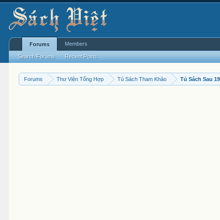
Members
Forums
Search Forums
Recent Posts
Forums
Thư Viện Tổng Hợp
Tủ Sách Tham Khảo
Tủ Sách Sau 1