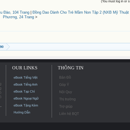
(You must log in or s
u Đào, 104 Trang
|
Đồng Dao Dành Cho Trẻ Mầm Non Tập 2 (NXB Mỹ Thuật 2
Phương, 24 Trang
>
990
OUR LINKS
THÔNG TIN
Bản Đồ
eBook Tiếng Việt
g
eBook Tiếng Anh
Góp Ý
g
eBook Tạp Chí
Nội Quy
ó
ó
eBook Ngoại Ngữ
Thị trường
eBook Tặng Kèm
Trợ giúp
Hướng Dẫn
Liên hệ BQT