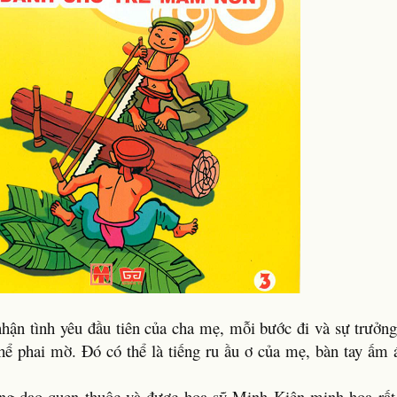
nhận tình yêu đầu tiên của cha mẹ, mỗi bước đi và sự trưởng
hể phai mờ. Đó có thể là tiếng ru ầu ơ của mẹ, bàn tay ấm á
ng dao quen thuộc và được họa sỹ Minh Kiên minh họa rất