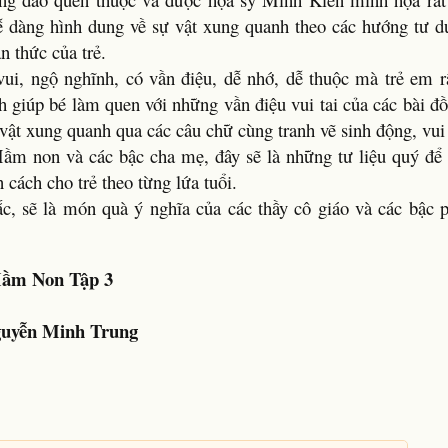
ễ dàng hình dung về sự vật xung quanh theo các hướng tư d
n thức của trẻ.
ui, ngộ nghĩnh, có vần điệu, dễ nhớ, dễ thuộc mà trẻ em rấ
h giúp bé làm quen với những vần điệu vui tai của các bài đ
 vật xung quanh qua các câu chữ cùng tranh vẽ sinh động, vui
Mầm non và các bậc cha mẹ, đây sẽ là những tư liệu quý để 
 cách cho trẻ theo từng lứa tuổi.
c, sẽ là món quà ý nghĩa của các thầy cô giáo và các bậc 
Mầm Non Tập 3
guyễn Minh Trung