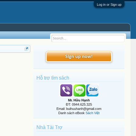
Log in or Sign up
Sign up now!
Hỗ trợ tìm sách
Mr. Hữu Hạnh
ĐT: 0944.625.325
Email: buihuuhanh@gmail.com
Danh sách eBook
Sách Việt
Nhà Tài Trợ