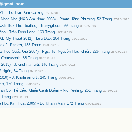
h@gmail.com
A1 - Ths.Trần Kim Cương
02/11/2013
n Nhạc Nhẹ (NXB Âm Nhạc 2003) - Phạm Hồng Phương, 52 Trang
27/10/2015
XB Box The Beatles) - Barrygibson, 99 Trang
09/02/2015
h - Trần Đình Long, 160 Trang
18/11/2013
XB Mỹ Thuật 2011) - Lưu Đào, 104 Trang
03/12/2017
ex J. Packer, 133 Trang
12/08/2015
ại Học Quốc Gia 2004) - Pgs. Ts. Nguyễn Hữu Khiển, 226 Trang
25/03/2014
 Coatsworth, 88 Trang
08/05/2017
2013) - J.Krishnamurti, 146 Trang
08/07/2015
á Ngân, 64 Trang
02/11/2013
10) - J. Krishnamurti, 145 Trang
09/07/2015
mo, 170 Trang
08/05/2017
n Có Thể Điều Khiển Cánh Buồm - Nic Peeling, 251 Trang
26/10/2017
 Trang
02/11/2013
 Học Kỹ Thuật 2005) - Độ Khánh Vân, 172 Trang
08/03/2015