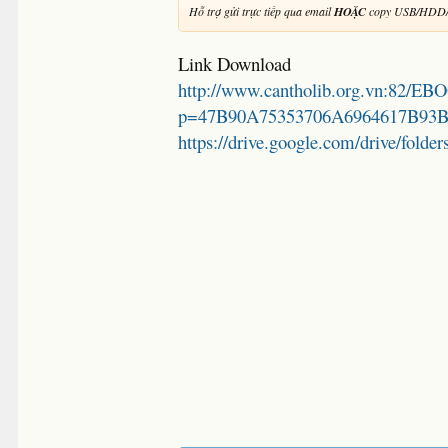
Hỗ trợ gửi trực tiếp qua email
HOẶC
copy USB/HDD/
Link Download
http://www.cantholib.org.vn:82/EB
p=47B90A75353706A6964617B93B
https://drive.google.com/drive/