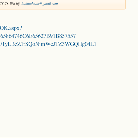
DVD, liên hệ:
buihuuhanh@gmail.com
OOK.aspx?
65864746C6E65627B91B857557
folders/1yLBzZ1rSQoNjmWeJTZ3WGQHg04L1