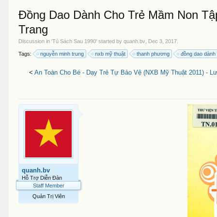
Đồng Dao Dành Cho Trẻ Mầm Non Tập
Trang
Discussion in '
Tủ Sách Sau 1990
' started by
quanh.bv
,
Dec 3, 2017
.
Tags:
nguyễn minh trung
nxb mỹ thuật
thanh phương
đồng dao dành
<
An Toàn Cho Bé - Dạy Trẻ Tự Bảo Vệ (NXB Mỹ Thuật 2011) - Lư
quanh.bv
Hỗ Trợ Diễn Đàn
Staff Member
Quản Trị Viên