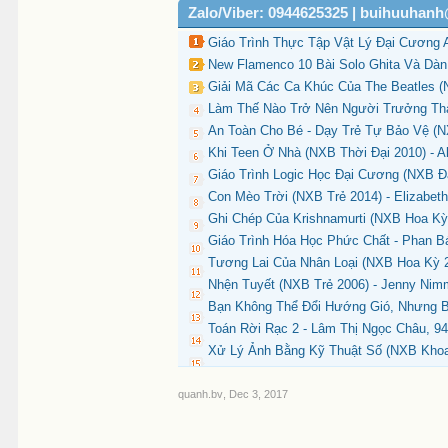
Zalo/Viber: 0944625325 | buihuuhan
Giáo Trình Thực Tập Vật Lý Đại Cương 
New Flamenco 10 Bài Solo Ghita Và Dà
Giải Mã Các Ca Khúc Của The Beatles (N
Làm Thế Nào Trở Nên Người Trưởng Thàn
An Toàn Cho Bé - Dạy Trẻ Tự Bảo Vệ (N
Khi Teen Ở Nhà (NXB Thời Đại 2010) - Al
Giáo Trình Logic Học Đại Cương (NXB Đ
Con Mèo Trời (NXB Trẻ 2014) - Elizabeth
Ghi Chép Của Krishnamurti (NXB Hoa Kỳ 
Giáo Trình Hóa Học Phức Chất - Phan B
Tương Lai Của Nhân Loại (NXB Hoa Kỳ 20
Nhện Tuyết (NXB Trẻ 2006) - Jenny Nim
Bạn Không Thể Đổi Hướng Gió, Nhưng Bạ
Toán Rời Rạc 2 - Lâm Thị Ngọc Châu, 94
Xử Lý Ảnh Bằng Kỹ Thuật Số (NXB Khoa
quanh.bv
,
Dec 3, 2017