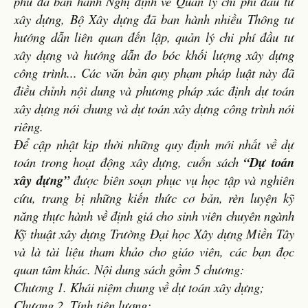
phủ đã ban hành Nghị định về Quản lý chi phí đầu tư
xây dựng, Bộ Xây dựng đã ban hành nhiều Thông tư
hướng dẫn liên quan đến lập, quản lý chi phí đầu tư
xây dựng và hướng dẫn đo bóc khối lượng xây dựng
công trình... Các văn bản quy phạm pháp luật này đã
điều chỉnh nội dung và phương pháp xác định dự toán
xây dựng nói chung và dự toán xây dựng công trình nói
riêng.
Để cập nhật kịp thời những quy định mới nhất về dự
toán trong hoạt động xây dựng, cuốn sách
“Dự toán
xây dựng”
được biên soạn phục vụ học tập và nghiên
cứu, trang bị những kiến thức cơ bản, rèn luyện kỹ
năng thực hành về định giá cho sinh viên chuyên ngành
Kỹ thuật xây dựng Trường Đại học Xây dựng Miền Tây
và là tài liệu tham khảo cho giáo viên, các bạn đọc
quan tâm khác. Nội dung sách gồm 5 chương:
Chương 1. Khái niệm chung về dự toán xây dựng;
Chương 2. Tính tiên lượng;