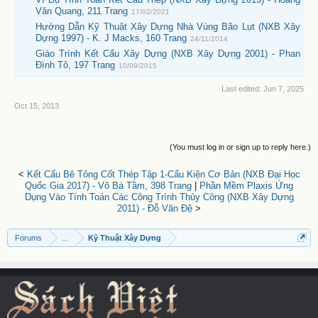
Văn Quang, 211 Trang
17/02/2021
Hướng Dẫn Kỹ Thuật Xây Dựng Nhà Vùng Bão Lụt (NXB Xây
Dựng 1997) - K. J Macks, 160 Trang
24/11/2014
Giáo Trình Kết Cấu Xây Dựng (NXB Xây Dựng 2001) - Phan
Đình Tô, 197 Trang
10/09/2015
Last edited:
Jun 7, 2025
Oct 15, 2013
(You must log in or sign up to reply here.)
<
Kết Cấu Bê Tông Cốt Thép Tập 1-Cấu Kiện Cơ Bản (NXB Đại Học
Quốc Gia 2017) - Võ Bá Tầm, 398 Trang
|
Phần Mềm Plaxis Ứng
Dụng Vào Tính Toán Các Công Trình Thủy Công (NXB Xây Dựng
2011) - Đỗ Văn Đệ
>
Forums
...
Kỹ Thuật Xây Dựng