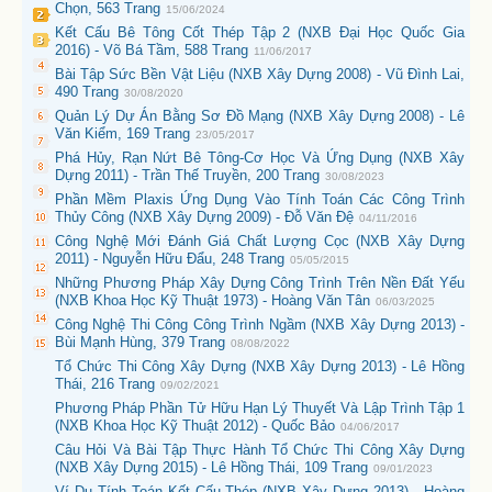
Chọn, 563 Trang
15/06/2024
Kết Cấu Bê Tông Cốt Thép Tập 2 (NXB Đại Học Quốc Gia
2016) - Võ Bá Tầm, 588 Trang
11/06/2017
Bài Tập Sức Bền Vật Liệu (NXB Xây Dựng 2008) - Vũ Đình Lai,
490 Trang
30/08/2020
Quản Lý Dự Án Bằng Sơ Đồ Mạng (NXB Xây Dựng 2008) - Lê
Văn Kiểm, 169 Trang
23/05/2017
Phá Hủy, Rạn Nứt Bê Tông-Cơ Học Và Ứng Dụng (NXB Xây
Dựng 2011) - Trần Thế Truyền, 200 Trang
30/08/2023
Phần Mềm Plaxis Ứng Dụng Vào Tính Toán Các Công Trình
Thủy Công (NXB Xây Dựng 2009) - Đỗ Văn Đệ
04/11/2016
Công Nghệ Mới Đánh Giá Chất Lượng Cọc (NXB Xây Dựng
2011) - Nguyễn Hữu Đẩu, 248 Trang
05/05/2015
Những Phương Pháp Xây Dựng Công Trình Trên Nền Đất Yếu
(NXB Khoa Học Kỹ Thuật 1973) - Hoàng Văn Tân
06/03/2025
Công Nghệ Thi Công Công Trình Ngầm (NXB Xây Dựng 2013) -
Bùi Mạnh Hùng, 379 Trang
08/08/2022
Tổ Chức Thi Công Xây Dựng (NXB Xây Dựng 2013) - Lê Hồng
Thái, 216 Trang
09/02/2021
Phương Pháp Phần Tử Hữu Hạn Lý Thuyết Và Lập Trình Tập 1
(NXB Khoa Học Kỹ Thuật 2012) - Quốc Bảo
04/06/2017
Câu Hỏi Và Bài Tập Thực Hành Tổ Chức Thi Công Xây Dựng
(NXB Xây Dựng 2015) - Lê Hồng Thái, 109 Trang
09/01/2023
Ví Dụ Tính Toán Kết Cấu Thép (NXB Xây Dựng 2013) - Hoàng