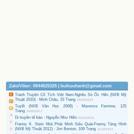
Zalo/Viber: 0944625325 | buihuuhanh@gmail.com
Tranh Truyện Cổ Tích Việt Nam-Nghêu Sò Ốc Hến (NXB Mỹ
Thuật 2010) - Minh Châu, 33 Trang
16/09/2015
Tuyết (NXB Văn Học 2008) - Maxence Fermine, 125
Trang
10/05/2017
Di truyền tế bào - Nguyễn Như Hiền
04/11/2013
Franny K. Stein Nhà Phát Minh Siêu Quái-Franny Tàng Hình
(NXB Mỹ Thuật 2012) - Jim Benton, 109 Trang
11/10/2015