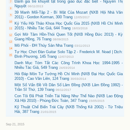
Đánh giá trẻ khuyết tật trong giáo dục đặc biệt - Nguyễn Thị
Nguyệt
06/11/2013
39 Manh Mối-Tập 2 - Bí Mật Của Mozart (NXB Hội Nhà Văn
2011) - Gordon Korman, 300 Trang
12/05/2017
Kỷ Yếu Hội Thảo Khoa Học Quốc Gia 2015 (NXB Hồ Chí Minh
2015) - Nhiều Tác Giả, 644 Trang
18/03/2016
Gợi Mở Tâm Hồn-Thói Quen Tốt (NXB Hồng Đức 2013) - Kỳ
Giang Hồng, 76 Trang
08/09/2015
Mô Phôi - ĐH Thủy Sản Nha Trang
03/11/2013
Tự Học Chơi Đàn Guitar Solo Tập 2 - Frederick M. Noad | Dịch:
Đình Phương, 145 Trang
12/07/2013
Danh Mục Tóm Tắt Các Công Trình Khoa Học 1994-1995 -
Nhiều Tác Giả, 549 Trang
24/03/2014
Hỏi Đáp Môn Tư Tưởng Hồ Chí Minh (NXB Đại Học Quốc Gia
2010) - Cao Văn Liên, 124 Trang
30/03/2014
Một Số Vấn Đề Về Dân Số Lâm Đồng (NXB Lâm Đồng 1992) -
Trần Sĩ Thứ, 139 Trang
06/11/2017
Con Tôi Đã Phát Triển Tài Năng Như Thế Nào (NXB Lao Động
Xã Hội 2010) - Phùng Đức Toàn, 347 Trang
15/05/2015
Kỹ Thuật Chế Biến Trái Cây (NXB Thống Kê 2002) - Từ Triệu
Hải, 387 Trang
21/01/2015
Sep 21, 2015