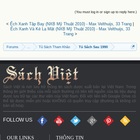
(You must log in or sign up to reply here.)
<
Ếch Xanh Tập Bay (NXB Mỹ Thuật 2010) - Max Velthuijs, 33 Trang
|
Ếch Xanh Và Kẻ Lạ Mặt (NXB Mỹ Thuật 2010) - Max Velthuijs, 33
Trang
>
Forums
...
Tủ Sách Tham Khảo
Tủ Sách Sau 1990
Sách Việt là nơi lưu trữ thông tin sách được xuất bản tại Việt Nam. Trong
thông tin giới thiệu của mỗi sách thường có liên kết nguồn của tài liệu đang
được lưu trữ tại các thư viện của Việt Nam. Đối với liên kết Google Drive có
thể tải được miễn phí hoặc KHÔNG có quyền truy cập (thường là không có
bản số hóa).
FOLLOW US
OUR LINKS
THÔNG TIN