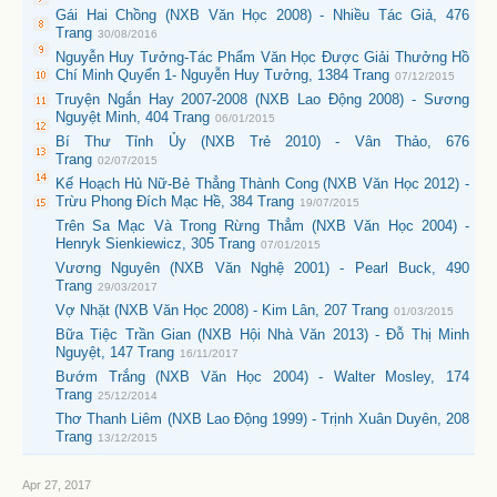
Gái Hai Chồng (NXB Văn Học 2008) - Nhiều Tác Giả, 476
Trang
30/08/2016
Nguyễn Huy Tưởng-Tác Phẩm Văn Học Được Giải Thưởng Hồ
Chí Minh Quyển 1- Nguyễn Huy Tưởng, 1384 Trang
07/12/2015
Truyện Ngắn Hay 2007-2008 (NXB Lao Động 2008) - Sương
Nguyệt Minh, 404 Trang
06/01/2015
Bí Thư Tỉnh Ủy (NXB Trẻ 2010) - Vân Thảo, 676
Trang
02/07/2015
Kế Hoạch Hủ Nữ-Bẻ Thẳng Thành Cong (NXB Văn Học 2012) -
Trừu Phong Đích Mạc Hề, 384 Trang
19/07/2015
Trên Sa Mạc Và Trong Rừng Thẳm (NXB Văn Học 2004) -
Henryk Sienkiewicz, 305 Trang
07/01/2015
Vương Nguyên (NXB Văn Nghệ 2001) - Pearl Buck, 490
Trang
29/03/2017
Vợ Nhặt (NXB Văn Học 2008) - Kim Lân, 207 Trang
01/03/2015
Bữa Tiệc Trần Gian (NXB Hội Nhà Văn 2013) - Đỗ Thị Minh
Nguyệt, 147 Trang
16/11/2017
Bướm Trắng (NXB Văn Học 2004) - Walter Mosley, 174
Trang
25/12/2014
Thơ Thanh Liêm (NXB Lao Động 1999) - Trịnh Xuân Duyên, 208
Trang
13/12/2015
Apr 27, 2017