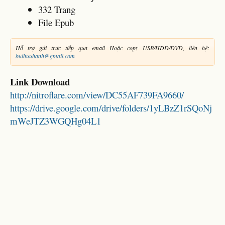
332 Trang
File Epub
Hỗ trợ gửi trực tiếp qua email Hoặc copy USB/HDD/DVD, liên hệ:
buihuuhanh@gmail.com
Link Download
http://nitroflare.com/view/DC55AF739FA9660/
https://drive.google.com/drive/folders/1yLBzZ1rSQoNj
mWeJTZ3WGQHg04L1