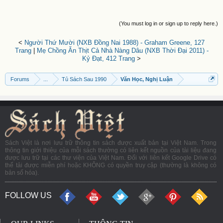
(You must log in or sign up to reply here.)
<
Người Thứ Mười (NXB Đồng Nai 1988) - Graham Greene, 127
Trang
|
Mẹ Chồng Ăn Thịt Cả Nhà Nàng Dâu (NXB Thời Đại 2011) -
Kỷ Đạt, 412 Trang
>
Forums
...
Tủ Sách Sau 1990
Văn Học, Nghị Luận
Sách Việt là nơi lưu trữ thông tin sách được xuất bản tại Việt Nam. Trong
thông tin giới thiệu của mỗi sách thường có liên kết nguồn của tài liệu đang
được lưu trữ tại các thư viện của Việt Nam. Đối với liên kết Google Drive có
thể tải được miễn phí hoặc KHÔNG có quyền truy cập (thường là không có
bản số hóa).
FOLLOW US