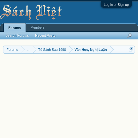
Log in or Sign up
Members
Forums
Search Forums
Recent Posts
Forums
...
Tủ Sách Sau 1990
Văn Học, Nghị Luận