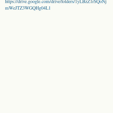
https://drive.google.com/drive/folders/1yLBzZ1rSQoNj
mWeJTZ3WGQHg04L1