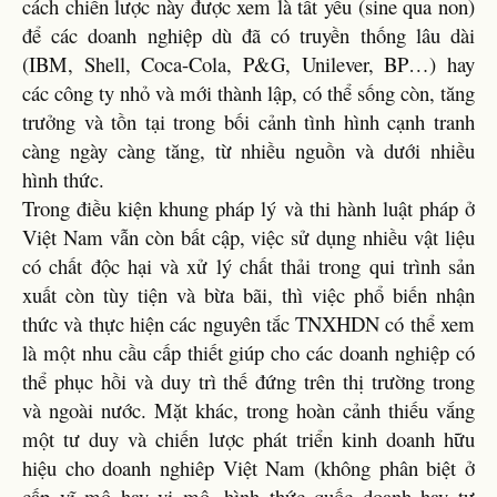
cách chiến lược này được xem là tất yếu (sine qua non)
để các doanh nghiệp dù đã có truyền thống lâu dài
(IBM, Shell, Coca-Cola, P&G, Unilever, BP…) hay
các công ty nhỏ và mới thành lập, có thể sống còn, tăng
trưởng và tồn tại trong bối cảnh tình hình cạnh tranh
càng ngày càng tăng, từ nhiều nguồn và dưới nhiều
hình thức.
Trong điều kiện khung pháp lý và thi hành luật pháp ở
Việt Nam vẫn còn bất cập, việc sử dụng nhiều vật liệu
có chất độc hại và xử lý chất thải trong qui trình sản
xuất còn tùy tiện và bừa bãi, thì việc phổ biến nhận
thức và thực hiện các nguyên tắc TNXHDN có thể xem
là một nhu cầu cấp thiết giúp cho các doanh nghiệp có
thể phục hồi và duy trì thế đứng trên thị trường trong
và ngoài nước. Mặt khác, trong hoàn cảnh thiếu vắng
một tư duy và chiến lược phát triển kinh doanh hữu
hiệu cho doanh nghiêp Việt Nam (không phân biệt ở
cấp vĩ mô hay vi mô, hình thức quốc doanh hay tư