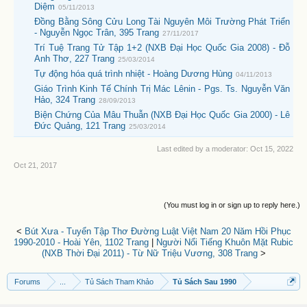
Diệm
05/11/2013
Đồng Bằng Sông Cửu Long Tài Nguyên Môi Trường Phát Triển
- Nguyễn Ngọc Trân, 395 Trang
27/11/2017
Trí Tuệ Trang Tử Tập 1+2 (NXB Đại Học Quốc Gia 2008) - Đỗ
Anh Thơ, 227 Trang
25/03/2014
Tự động hóa quá trình nhiệt - Hoàng Dương Hùng
04/11/2013
Giáo Trình Kinh Tế Chính Trị Mác Lênin - Pgs. Ts. Nguyễn Văn
Hảo, 324 Trang
28/09/2013
Biện Chứng Của Mâu Thuẫn (NXB Đại Học Quốc Gia 2000) - Lê
Đức Quảng, 121 Trang
25/03/2014
Last edited by a moderator:
Oct 15, 2022
Oct 21, 2017
(You must log in or sign up to reply here.)
<
Bút Xưa - Tuyển Tập Thơ Đường Luật Việt Nam 20 Năm Hồi Phục
1990-2010 - Hoài Yên, 1102 Trang
|
Người Nổi Tiếng Khuôn Mặt Rubic
(NXB Thời Đại 2011) - Từ Nữ Triệu Vương, 308 Trang
>
Forums
...
Tủ Sách Tham Khảo
Tủ Sách Sau 1990