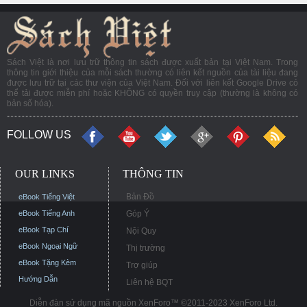
Sách Việt là nơi lưu trữ thông tin sách được xuất bản tại Việt Nam. Trong
thông tin giới thiệu của mỗi sách thường có liên kết nguồn của tài liệu đang
được lưu trữ tại các thư viện của Việt Nam. Đối với liên kết Google Drive có
thể tải được miễn phí hoặc KHÔNG có quyền truy cập (thường là không có
bản số hóa).
FOLLOW US
OUR LINKS
THÔNG TIN
Bản Đồ
eBook Tiếng Việt
eBook Tiếng Anh
Góp Ý
eBook Tạp Chí
Nội Quy
eBook Ngoại Ngữ
Thị trường
eBook Tặng Kèm
Trợ giúp
Hướng Dẫn
Liên hệ BQT
Diễn đàn sử dụng mã nguồn XenForo™ ©2011-2023 XenForo Ltd.