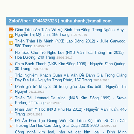
Zalo/Viber: 0944625325 | buihuuhanh@gmail.com
Giáo Trình An Toàn Và Vệ Sinh Lao Động Trong Ngành May -
Nguyễn Thị Mỹ Linh, 186 Trang
19/07/2015
Thiên Thần Hộ Mệnh (NXB Lao Động 2012) - Julie Garwood,
580 Trang
10/05/2017
Nói Sao Cho Trẻ Nghe Lời (NXB Văn Hóa Thông Tin 2013) -
Hoa Dương, 240 Trang
25/03/2017
Chim Bách Thanh (NXB Kim Đồng 1998) - Nguyễn Đình Quảng,
30 Trang
06/07/2016
Trắc Nghiệm Khách Quan Và Vấn Đề Đánh Giá Trong Giảng
Dạy Địa Lý - Nguyễn Trọng Phúc, 157 Trang
28/03/2014
Đánh giá trẻ khuyết tật trong giáo dục đặc biệt - Nguyễn Thị
Nguyệt
06/11/2013
Thiên Tài Léonard De Vinci (NXB Kim Đồng 1999) - Steve
Parker, 22 Trang
14/05/2016
Nhàn Đàm Y Học (NXB Phụ Nữ 2012) - Nguyễn Văn Tuấn, 446
Trang
15/07/2017
Đề Án Đào Tạo Giảng Viên Có Trình Độ Tiến Sĩ Cho Các
Trường Đại Học Cao Đẳng Giai Đoạn 2010-2020
11/09/2013
Công nghệ kim loại, hàn và cắt kim loại - Đinh Minh