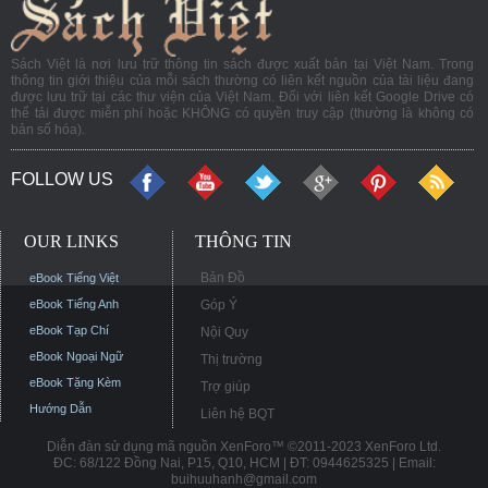
Sách Việt là nơi lưu trữ thông tin sách được xuất bản tại Việt Nam. Trong
thông tin giới thiệu của mỗi sách thường có liên kết nguồn của tài liệu đang
được lưu trữ tại các thư viện của Việt Nam. Đối với liên kết Google Drive có
thể tải được miễn phí hoặc KHÔNG có quyền truy cập (thường là không có
bản số hóa).
FOLLOW US
OUR LINKS
THÔNG TIN
Bản Đồ
eBook Tiếng Việt
eBook Tiếng Anh
Góp Ý
eBook Tạp Chí
Nội Quy
eBook Ngoại Ngữ
Thị trường
eBook Tặng Kèm
Trợ giúp
Hướng Dẫn
Liên hệ BQT
Diễn đàn sử dụng mã nguồn XenForo™ ©2011-2023 XenForo Ltd.
ĐC: 68/122 Đồng Nai, P15, Q10, HCM | ĐT: 0944625325 | Email:
buihuuhanh@gmail.com