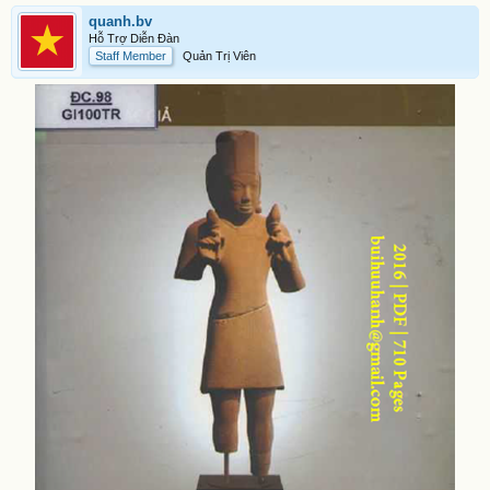
quanh.bv
Hỗ Trợ Diễn Đàn
Staff Member
Quản Trị Viên