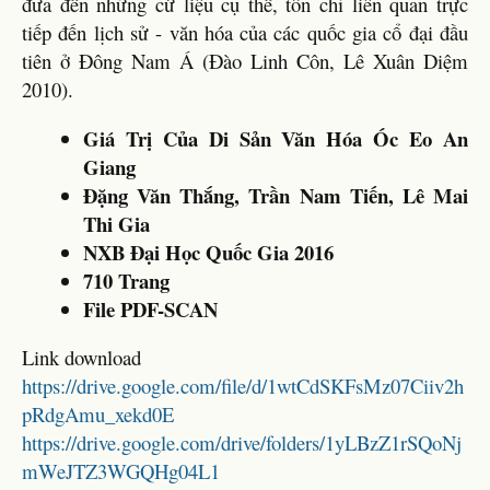
đưa đến những cứ liệu cụ thể, tôn chỉ liên quan trực
tiếp đến lịch sử - văn hóa của các quốc gia cổ đại đầu
tiên ở Đông Nam Á (Đào Linh Côn, Lê Xuân Diệm
2010).
Giá Trị Của Di Sản Văn Hóa Óc Eo An
Giang
Đặng Văn Thắng, Trần Nam Tiến, Lê Mai
Thi Gia
NXB Đại Học Quốc Gia 2016
710 Trang
File PDF-SCAN
Link download
https://drive.google.com/file/d/1wtCdSKFsMz07Ciiv2h
pRdgAmu_xekd0E
https://drive.google.com/drive/folders/1yLBzZ1rSQoNj
mWeJTZ3WGQHg04L1