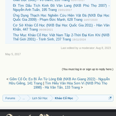
02/07/2017
Đi Tìm Dấu Tích Kinh Đô Văn Lang (NXB Phú Thọ 2007) -
Nguyễn Anh Tuấn, 195 Trang
23/01/2017
Ứng Dụng Thạch Học Nghiên Cứu Hiện Vật Đá (NXB Đại Học
Quốc Gia 2009) - Phạm Đức Mạnh, 628 Trang
14/07/2020
Cơ Sở Khảo Cổ Học (NXB Đại Học Quốc Gia 2011) - Hán Văn
Khẩn, 447 Trang
06/08/2021
Thư Mục Khảo Cổ Học Việt Nam Tập 2-Thời Đại Kim Khí (NXB
Thế Giới 2001) - Trịnh Sinh, 237 Trang
19/11/2024
Last edited by a moderator:
Aug 8, 2023
May 5, 2017
(You must log in or sign up to reply here.)
<
Gốm Cổ Óc Eo Bí Ẩn Từ Lòng Đất (NXB An Giang 2022) - Nguyễn
Hữu Giềng, 141 Trang
|
Tìm Hiểu Văn Hóa Sơn Vi (NXB Phú Thọ
1998) - Hà Văn Tấn, 133 Trang
>
Forums
...
Lịch Sử Học
Khảo Cổ Học