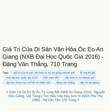
Giá Trị Của Di Sản Văn Hóa Óc Eo An
Giang (NXB Đại Học Quốc Gia 2016) -
Đặng Văn Thắng, 710 Trang
Tags:
giá trị của di sản văn hóa óc eo an giang ebook pdf
lê mai thi gia
nxb đại học quốc gia 2016
trần nam tiến
văn hoá óc eo ebook pdf
đại học khoa học xã hội và nhân văn
đặng văn thắng
địa chí an giang
<
Gốm Cổ Óc Eo Bí Ẩn Từ Lòng Đất (NXB An Giang 2022) - Nguyễn
Hữu Giềng, 141 Trang
|
Tìm Hiểu Văn Hóa Sơn Vi (NXB Phú Thọ
1998) - Hà Văn Tấn, 133 Trang
>