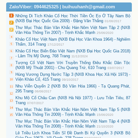
Zalo/Viber: 0944625325 | buihuuhanh@gmail.com
Những Di Tích Khảo Cổ Học Thời Tiền Óc Eo Ở Tây Nam Bộ
(NXB Đại Học Quốc Gia 2009) - Đặng Văn Thắng
01/06/2017
Thư Mục Thác Bản Văn Khắc Hán Nôm Việt Nam Tập 2 (NXB
Văn Hóa Thông Tin 2007) - Trịnh Khắc Mạnh
25/06/2020
Khảo Cổ Học Việt Nam (NXB Đại Học Văn Khoa 1964) - Nghiêm
Thẩm, 314 Trang
17/12/2017
Khảo Cổ Học Biển Đảo Việt Nam (NXB Đại Học Quốc Gia 2018)
- Lâm Thị Mỹ Dung, 768 Trang
11/12/2024
Tượng Cổ Việt Nam Với Truyền Thống Điêu Khắc Dân Tộc
(NXB Mỹ Thuật 2001) - Chu Quang Trứ, 610 Trang
03/07/2017
Hùng Vương Dựng Nước Tập 3 (NXB Khoa Học Xã Hội 1973) -
Viện Khảo Cổ, 415 Trang
09/10/2017
Nhu Viễn Quyển 2 (NXB Bộ Văn Hóa 1966) - Tạ Quang Phát,
295 Trang
06/06/2017
Khu Mộ Cổ Châu Can (NXB Hà Nội 1977) - Lưu Trần Tiêu, 87
Trang
07/07/2017
Thư Mục Thác Bản Văn Khắc Hán Nôm Việt Nam Tập 5 (NXB
Văn Hóa Thông Tin 2009) - Trịnh Khắc Mạnh
15/06/2020
Thư Mục Thác Bản Văn Khắc Hán Nôm Việt Nam Tập 4 (NXB
Văn Hóa Thông Tin 2008) - Trịnh Khắc Mạnh
21/10/2020
Lê Triều Lịch Khoa Tiến Sĩ Đề Danh Bi Ký Quyển 3 (NXB Bộ
Giáo Dục 1962) - Võ Oanh, 228 Trang