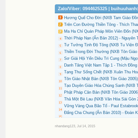
Zalo/Viber: 0944625325 | buihuuhan
Hương Quế Cho Đời (NXB Tam Giáo Đồng
Trên Con Đường Thiền Tông - Thích Tha
Ma Ha Chỉ Quán Pháp Môn Viên Đốn (NX
Thời Pháp Nạn (Ấn Bản 2012) - Nguyên 
Tư Tưởng Tịnh Độ Tông (NXB Tu Viện Đa
Thiền Trong Đời Thường (NXB Tôn Giáo 
Sơ Giải Hội Yến Diêu Trì Cung (Mậu Ngọ 
Danh Tăng Việt Nam Tập 1 - Thích Đồng
Tạng Thư Sống Chết (NXB Xuân Thu Hoa
Tôn Giáo Nhật Bản (NXB Tôn Giáo 2005) 
Tạo Duyên Giáo Hóa Chúng Sanh (NXB Tô
Phật Pháp Căn Bản (NXB Tôn Giáo 2006)
Thả Một Bè Lau (NXB Văn Hóa Sài Gòn 2
Vững Vàng Qua Bão Tố - Paul Estabrook
Đấng Cha Chung (Ấn Bản 2010) - Đoàn K
nhandang123
,
Jul 14, 2015