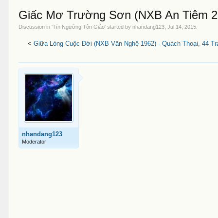
Giấc Mơ Trường Sơn (NXB An Tiêm 20
Discussion in '
Tín Ngưỡng Tôn Giáo
' started by
nhandang123
,
Jul 14, 2015
.
<
Giữa Lòng Cuộc Đời (NXB Văn Nghệ 1962) - Quách Thoại, 44 Tr
nhandang123
Moderator