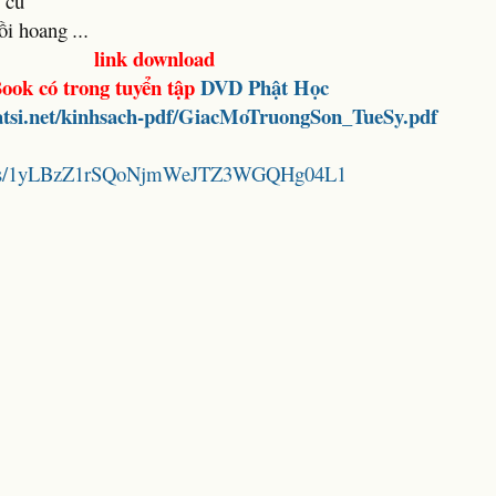
 cũ
đồi hoang
...
link download
ook có trong tuyển tập
DVD Phật Học
hatsi.net/kinhsach-pdf/GiacMoTruongSon_TueSy.pdf
folders/1yLBzZ1rSQoNjmWeJTZ3WGQHg04L1