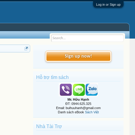
Log in or Sign up
Sign up now!
Hỗ trợ tìm sách
Mr. Hữu Hạnh
ĐT: 0944.625.325
Email: buihuuhanh@gmail.com
Danh sách eBook
Sách Việt
Nhà Tài Trợ