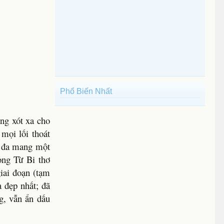
Phổ Biến Nhất
ng xót xa cho
mọi lối thoát
sư đa mang một
lòng Từ Bi thơ
iai đoạn (tạm
 đẹp nhất; đã
g, vẫn ẩn dấu