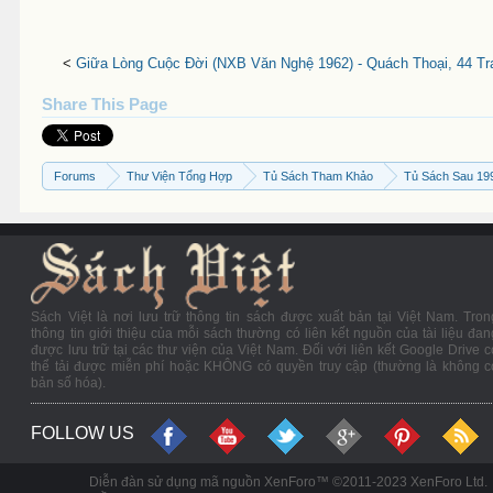
<
Giữa Lòng Cuộc Đời (NXB Văn Nghệ 1962) - Quách Thoại, 44 Tr
Share This Page
Forums
Thư Viện Tổng Hợp
Tủ Sách Tham Khảo
Tủ Sách Sau 19
Sách Việt là nơi lưu trữ thông tin sách được xuất bản tại Việt Nam. Tron
thông tin giới thiệu của mỗi sách thường có liên kết nguồn của tài liệu đan
được lưu trữ tại các thư viện của Việt Nam. Đối với liên kết Google Drive c
thể tải được miễn phí hoặc KHÔNG có quyền truy cập (thường là không c
bản số hóa).
FOLLOW US
Diễn đàn sử dụng mã nguồn XenForo™ ©2011-2023 XenForo Ltd.