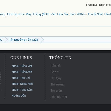
(You must log in or s
ang
|
Đường Xưa Mây Trắng (NXB Văn Hóa Sài Gòn 2009) - Thích Nhất Hạnh
90
Tín Ngưỡng Tôn Giáo
OUR LINKS
THÔNG TIN
Bản Đồ
eBook Tiếng Việt
g
eBook Tiếng Anh
Góp Ý
g
eBook Tạp Chí
Nội Quy
ó
ó
eBook Ngoại Ngữ
Thị trường
eBook Tặng Kèm
Trợ giúp
Hướng Dẫn
Liên hệ BQT