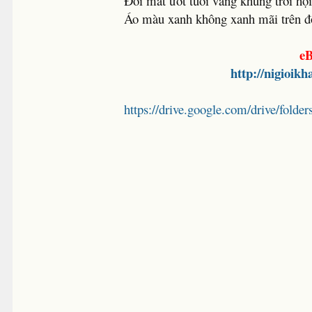
Ðôi mắt ướt tuổi vàng khung trời hội
Áo màu xanh không xanh mãi trên 
eB
http://nigioik
https://drive.google.com/drive/