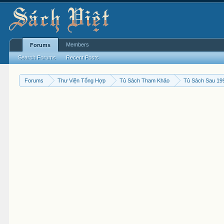
Members
Forums
Search Forums
Recent Posts
Forums
Thư Viện Tổng Hợp
Tủ Sách Tham Khảo
Tủ Sách Sau 19