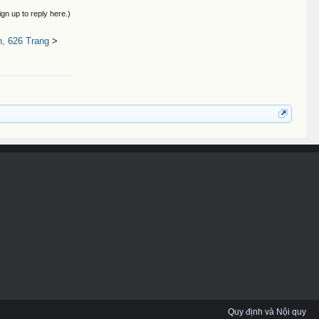
ign up to reply here.)
, 626 Trang
>
Quy định và Nội quy