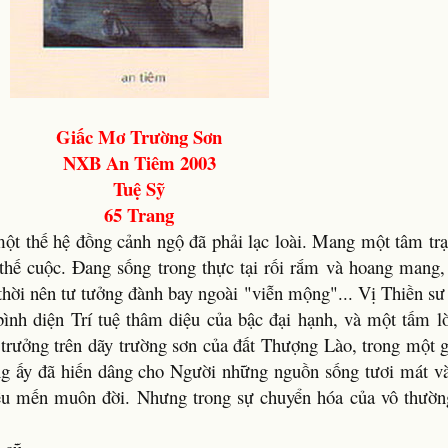
Giấc Mơ Trường Sơn
NXB An Tiêm 2003
Tuệ Sỹ
65 Trang
một thế hệ đồng cảnh ngộ đã phải lạc loài. Mang một tâm trạ
thế cuộc. Ðang sống trong thực tại rối rắm và hoang mang, 
 thời nên tư tưởng đành bay ngoài "viễn mộng"... Vị Thiền 
 bình diện Trí tuệ thâm diệu của bậc đại hạnh, và một tấm 
trưởng trên dãy trường sơn của đất Thượng Lào, trong một g
ừng ấy đã hiến dâng cho Người những nguồn sống tươi mát và
 yêu mến muôn đời. Nhưng trong sự chuyển hóa của vô thườn