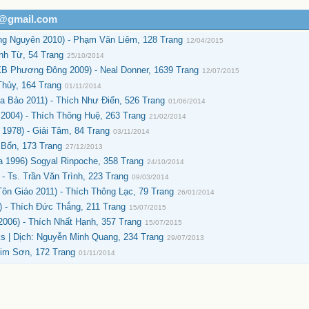
h@gmail.com
 Nguyên 2010) - Phạm Văn Liêm, 128 Trang
12/04/2015
nh Từ, 54 Trang
25/10/2014
B Phương Đông 2009) - Neal Donner, 1639 Trang
12/07/2015
Thủy, 164 Trang
01/11/2014
 Bảo 2011) - Thích Như Điển, 526 Trang
01/06/2014
2004) - Thích Thông Huệ, 263 Trang
21/02/2014
1978) - Giải Tâm, 84 Trang
03/11/2014
 Bổn, 173 Trang
27/12/2013
 1996) Sogyal Rinpoche, 358 Trang
24/10/2014
- Ts. Trần Văn Trình, 223 Trang
09/03/2014
n Giáo 2011) - Thích Thông Lạc, 79 Trang
26/01/2014
 - Thích Đức Thắng, 211 Trang
15/07/2015
006) - Thích Nhất Hạnh, 357 Trang
15/07/2015
s | Dịch: Nguyễn Minh Quang, 234 Trang
29/07/2013
im Sơn, 172 Trang
01/11/2014