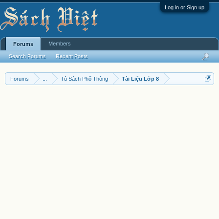
Log in or Sign up
Members
Forums
Search Forums
Recent Posts
Forums
...
Tủ Sách Phổ Thông
Tài Liệu Lớp 8