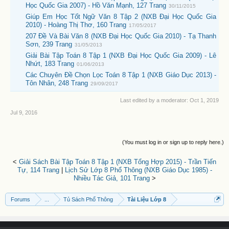
Học Quốc Gia 2007) - Hồ Văn Mạnh, 127 Trang
30/11/2015
Giúp Em Học Tốt Ngữ Văn 8 Tập 2 (NXB Đại Học Quốc Gia
2010) - Hoàng Thị Thơ, 160 Trang
17/05/2017
207 Đề Và Bài Văn 8 (NXB Đại Học Quốc Gia 2010) - Tạ Thanh
Sơn, 239 Trang
31/05/2013
Giải Bài Tập Toán 8 Tập 1 (NXB Đại Học Quốc Gia 2009) - Lê
Nhứt, 183 Trang
01/06/2013
Các Chuyên Đề Chọn Lọc Toán 8 Tập 1 (NXB Giáo Dục 2013) -
Tôn Nhân, 248 Trang
29/09/2017
Last edited by a moderator:
Oct 1, 2019
Jul 9, 2016
(You must log in or sign up to reply here.)
<
Giải Sách Bài Tập Toán 8 Tập 1 (NXB Tổng Hợp 2015) - Trần Tiến
Tự, 114 Trang
|
Lịch Sử Lớp 8 Phổ Thông (NXB Giáo Dục 1985) -
Nhiều Tác Giả, 101 Trang
>
Forums
...
Tủ Sách Phổ Thông
Tài Liệu Lớp 8