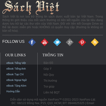
Sách Việt là nơi lưu trữ thông tin sách được xuất bản tại Việt Nam. Trong
thông tin giới thiệu của mỗi sách thường có liên kết nguồn của tài liệu đang
được lưu trữ tại các thư viện của Việt Nam. Đối với liên kết Google Drive có
thể tải được miễn phí hoặc KHÔNG có quyền truy cập (thường là không có
bản số hóa).
FOLLOW US
OUR LINKS
THÔNG TIN
Bản Đồ
eBook Tiếng Việt
eBook Tiếng Anh
Góp Ý
eBook Tạp Chí
Nội Quy
eBook Ngoại Ngữ
Thị trường
eBook Tặng Kèm
Trợ giúp
Hướng Dẫn
Liên hệ BQT
Diễn đàn sử dụng mã nguồn XenForo™ ©2011-2023 XenForo Ltd.
ĐC: 68/122 Đồng Nai, P15, Q10, HCM | ĐT: 0944625325 | Email: