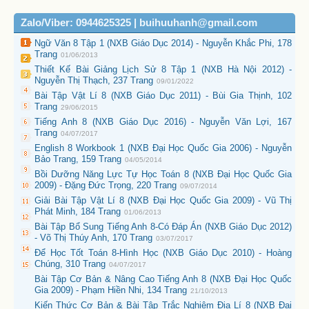
Zalo/Viber: 0944625325 | buihuuhanh@gmail.com
Ngữ Văn 8 Tập 1 (NXB Giáo Dục 2014) - Nguyễn Khắc Phi, 178
Trang
01/06/2013
Thiết Kế Bài Giảng Lịch Sử 8 Tập 1 (NXB Hà Nội 2012) -
Nguyễn Thị Thạch, 237 Trang
09/01/2022
Bài Tập Vật Lí 8 (NXB Giáo Dục 2011) - Bùi Gia Thịnh, 102
Trang
29/06/2015
Tiếng Anh 8 (NXB Giáo Dục 2016) - Nguyễn Văn Lợi, 167
Trang
04/07/2017
English 8 Workbook 1 (NXB Đại Học Quốc Gia 2006) - Nguyễn
Bảo Trang, 159 Trang
04/05/2014
Bồi Dưỡng Năng Lực Tự Học Toán 8 (NXB Đại Học Quốc Gia
2009) - Đặng Đức Trọng, 220 Trang
09/07/2014
Giải Bài Tập Vật Lí 8 (NXB Đại Học Quốc Gia 2009) - Vũ Thị
Phát Minh, 184 Trang
01/06/2013
Bài Tập Bổ Sung Tiếng Anh 8-Có Đáp Án (NXB Giáo Dục 2012)
- Võ Thị Thúy Anh, 170 Trang
03/07/2017
Để Học Tốt Toán 8-Hình Học (NXB Giáo Dục 2010) - Hoàng
Chúng, 310 Trang
04/07/2017
Bài Tập Cơ Bản & Nâng Cao Tiếng Anh 8 (NXB Đại Học Quốc
Gia 2009) - Phạm Hiền Nhi, 134 Trang
21/10/2013
Kiến Thức Cơ Bản & Bài Tập Trắc Nghiệm Địa Lí 8 (NXB Đại