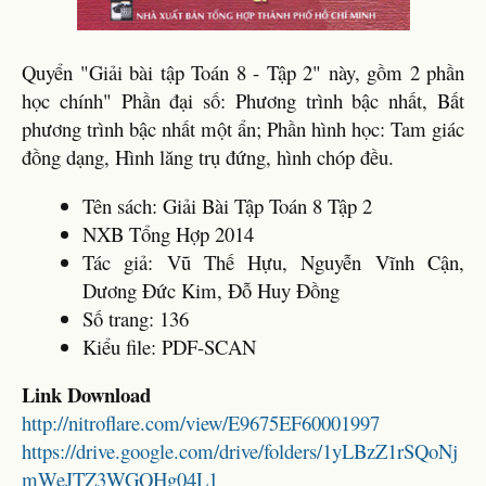
Quyển "Giải bài tập Toán 8 - Tập 2" này, gồm 2 phần
học chính" Phần đại số: Phương trình bậc nhất, Bất
phương trình bậc nhất một ẩn; Phần hình học: Tam giác
đồng dạng, Hình lăng trụ đứng, hình chóp đều.
Tên sách: Giải Bài Tập Toán 8 Tập 2
NXB Tổng Hợp 2014
Tác giả: Vũ Thế Hựu, Nguyễn Vĩnh Cận,
Dương Đức Kim, Đỗ Huy Đồng
Số trang: 136
Kiểu file: PDF-SCAN
Link Download
http://nitroflare.com/view/E9675EF60001997
https://drive.google.com/drive/folders/1yLBzZ1rSQoNj
mWeJTZ3WGQHg04L1