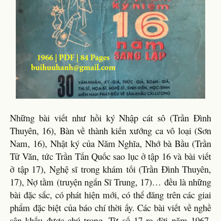
Những bài viết như hồi ký Nhập cát sô (Trần Đình
Thuyên, 16), Bàn về thành kiến xướng ca vô loại (Sơn
Nam, 16), Nhật ký của Năm Nghĩa, Nhớ bà Bầu (Trần
Tử Văn, tức Trần Tấn Quốc sao lục ở tập 16 và bài viết
ở tập 17), Nghệ sĩ trong khám tối (Trần Đình Thuyên,
17), Nợ tằm (truyện ngắn Sĩ Trung, 17)… đều là những
bài đặc sắc, có phát hiện mới, có thể đăng trên các giai
phẩm đặc biệt của báo chí thời ấy. Các bài viết về nghề
sân khấu được chú trọng. Từ số 17 ra đời năm 1967,