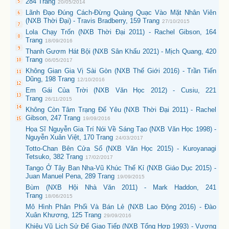
284 Trang
20/05/2014
Lãnh Đạo Đúng Cách-Đừng Quàng Quạc Vào Mặt Nhân Viên
(NXB Thời Đại) - Travis Bradberry, 159 Trang
27/10/2015
Lola Chạy Trốn (NXB Thời Đại 2011) - Rachel Gibson, 164
Trang
18/09/2016
Thanh Gươm Hát Bội (NXB Sân Khấu 2021) - Mịch Quang, 420
Trang
06/05/2017
Không Gian Gia Vị Sài Gòn (NXB Thế Giới 2016) - Trần Tiến
Dũng, 198 Trang
12/10/2016
Em Gái Của Trời (NXB Văn Học 2012) - Cusiu, 221
Trang
26/11/2015
Không Còn Tâm Trạng Để Yêu (NXB Thời Đại 2011) - Rachel
Gibson, 247 Trang
19/09/2016
Họa Sĩ Nguyễn Gia Trí Nói Về Sáng Tạo (NXB Văn Học 1998) -
Nguyễn Xuân Việt, 170 Trang
24/03/2017
Totto-Chan Bên Cửa Sổ (NXB Văn Học 2015) - Kuroyanagi
Tetsuko, 382 Trang
17/02/2017
Tango Ở Tây Ban Nha-Vũ Khúc Thế Kỉ (NXB Giáo Dục 2015) -
Juan Manuel Pena, 289 Trang
19/09/2015
Bùm (NXB Hội Nhà Văn 2011) - Mark Haddon, 241
Trang
18/06/2015
Mô Hình Phân Phối Và Bán Lẻ (NXB Lao Động 2016) - Đào
Xuân Khương, 125 Trang
29/09/2016
Khiêu Vũ Lịch Sử Để Giao Tiếp (NXB Tổng Hợp 1993) - Vương