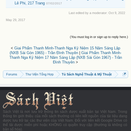
Lê Phi, 217 Trang
07/02/2017
Last edited by a moderator:
Oct 9, 2022
May 29, 2017
(You must log in or sign up to reply here.)
<
Giai Phẩm Thanh Minh-Thanh Nga Kỷ Niệm 15 Năm Sáng Lập
(NXB Sài Gòn 1965) - Trần Đình Thuyên
|
Giai Phẩm Thanh Minh-
Thanh Nga Kỷ Niệm 17 Năm Sáng Lập (NXB Sài Gòn 1967) - Trần
Đình Thuyên
>
Forums
Thư Viện Tổng Hợp
Tủ Sách Nghệ Thuật & Mỹ Thuật
Sách Việt là nơi lưu trữ thông tin sách được xuất bản tại Việt Nam. Trong
thông tin giới thiệu của mỗi sách thường có liên kết nguồn của tài liệu đang
được lưu trữ tại các thư viện của Việt Nam. Đối với liên kết Google Drive có
thể tải được miễn phí hoặc KHÔNG có quyền truy cập (thường là không có
bản số hóa).