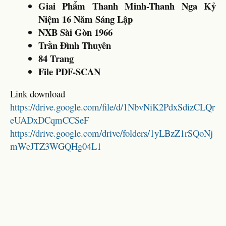
Giai Phẩm Thanh Minh-Thanh Nga Kỷ
Niệm 16 Năm Sáng Lập
NXB Sài Gòn 1966
Trần Đình Thuyên
84 Trang
File PDF-SCAN
Link download
https://drive.google.com/file/d/1NbvNiK2PdxSdizCLQr
eUADxDCqmCCSeF
https://drive.google.com/drive/folders/1yLBzZ1rSQoNj
mWeJTZ3WGQHg04L1