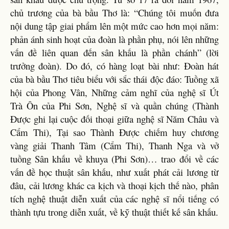
chủ trương của bà bầu Thơ là: “Chúng tôi muốn đưa
nội dung tập giai phẩm lên một mức cao hơn mọi năm:
phản ánh sinh hoạt của đoàn là phần phụ, nói lên những
vấn đề liên quan đến sân khấu là phần chánh” (lời
trưởng đoàn). Do đó, có hàng loạt bài như: Đoàn hát
của bà bầu Thơ tiêu biểu với sắc thái độc đáo: Tuồng xã
hội của Phong Vân, Những cảm nghĩ của nghệ sĩ Út
Trà Ôn của Phi Sơn, Nghệ sĩ và quần chúng (Thành
Được ghi lại cuộc đối thoại giữa nghệ sĩ Năm Châu và
Cẩm Thi), Tại sao Thành Được chiếm huy chương
vàng giải Thanh Tâm (Cẩm Thi), Thanh Nga và vở
tuồng Sân khấu về khuya (Phi Sơn)… trao đổi về các
vấn đề học thuật sân khấu, như xuất phát cải lương từ
đâu, cải lương khác ca kịch và thoại kịch thế nào, phân
tích nghệ thuật diễn xuất của các nghệ sĩ nổi tiếng có
thành tựu trong diễn xuất, về kỹ thuật thiết kế sân khấu.