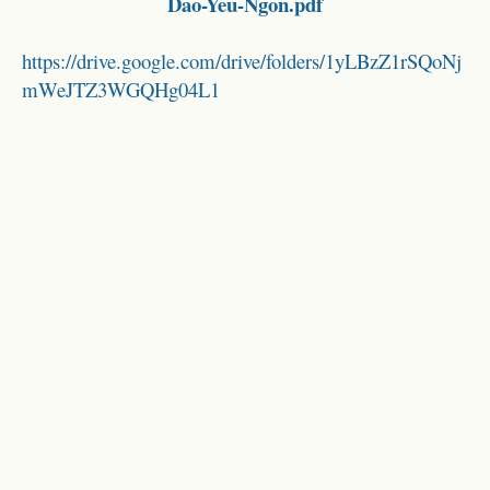
Dao-Yeu-Ngon.pdf
https://drive.google.com/drive/folders/1yLBzZ1rSQoNj
mWeJTZ3WGQHg04L1