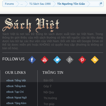
Forums
...
Tủ Sách Sau 1990
Tín Ngưỡng Tôn Giáo
Sách Việt là nơi lưu trữ thông tin sách được xuất bản tại Việt Nam. Trong
thông tin giới thiệu của mỗi sách thường có liên kết nguồn của tài liệu đang
được lưu trữ tại các thư viện của Việt Nam. Đối với liên kết Google Drive có
thể tải được miễn phí hoặc KHÔNG có quyền truy cập (thường là không có
bản số hóa).
FOLLOW US
OUR LINKS
THÔNG TIN
Bản Đồ
eBook Tiếng Việt
eBook Tiếng Anh
Góp Ý
eBook Tạp Chí
Nội Quy
eBook Ngoại Ngữ
Thị trường
eBook Tặng Kèm
Trợ giúp