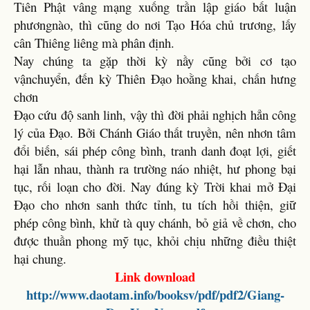
Tiên Phật vâng mạng xuống trần lập giáo bất luận
phươngnào, thì cũng do nơi Tạo Hóa chủ trương, lấy
cân Thiêng liêng mà phân định.
Nay chúng ta gặp thời kỳ nầy cũng bởi cơ tạo
vậnchuyển, đến kỳ Thiên Đạo hoằng khai, chấn hưng
chơn
Đạo cứu độ sanh linh, vậy thì đời phải nghịch hẳn công
lý của Đạo. Bởi Chánh Giáo thất truyền, nên nhơn tâm
đổi biến, sái phép công bình, tranh danh đoạt lợi, giết
hại lẫn nhau, thành ra trường náo nhiệt, hư phong bại
tục, rối loạn cho đời. Nay đúng kỳ Trời khai mở Đại
Đạo cho nhơn sanh thức tỉnh, tu tích hồi thiện, giữ
phép công bình, khử tà quy chánh, bỏ giả về chơn, cho
được thuần phong mỹ tục, khỏi chịu những điều thiệt
hại chung.
Link download
http://www.daotam.info/booksv/pdf/pdf2/Giang-