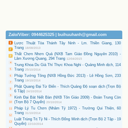
Zalo/Viber: 0944625325 | buihuuhanh@gmail.com
Lược Thuật Tòa Thánh Tây Ninh - Lm. Thiền Giang, 130
Trang
18/08/2013
Thất Chơn Nhơn Quả (NXB Tam Giáo Đồng Nguyên 2010) -
Lâm Xương Quang, 294 Trang
12/04/2015
Trung Khoa Du Già Thí Thực Khoa Nghi - Quảng Minh dịch, 114
Trang
25/10/2014
Pháp Tướng Tông (NXB Hồng Đức 2013) - Lê Hồng Sơn, 233
Trang
19/10/2014
Phật Quang Đại Từ Điển - Thích Quảng Độ soạn dịch (Trọn Bộ
6 Tập)
24/10/2014
Kinh Đại Bát Niết Bàn (NXB Tôn Giáo 2009) - Đoàn Trung Còn
(Trọn Bộ 7 Quyển)
20/10/2014
Pháp Lý Tu Chơn (Nhâm Tý 1972) - Trường Qui Thiện, 60
Trang
31/10/2014
Luật Trùng Trị Tỳ Ni - Thích Đổng Minh dịch (Trọn Bộ 2 Tập - 19
Quyển)
22/10/2014