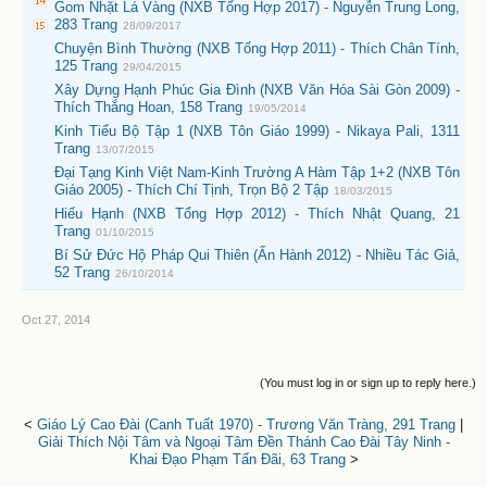
Gom Nhặt Lá Vàng (NXB Tổng Hợp 2017) - Nguyễn Trung Long,
283 Trang
28/09/2017
Chuyện Bình Thường (NXB Tổng Hợp 2011) - Thích Chân Tính,
125 Trang
29/04/2015
Xây Dựng Hạnh Phúc Gia Đình (NXB Văn Hóa Sài Gòn 2009) -
Thích Thắng Hoan, 158 Trang
19/05/2014
Kinh Tiểu Bộ Tập 1 (NXB Tôn Giáo 1999) - Nikaya Pali, 1311
Trang
13/07/2015
Đại Tạng Kinh Việt Nam-Kinh Trường A Hàm Tập 1+2 (NXB Tôn
Giáo 2005) - Thích Chí Tịnh, Trọn Bộ 2 Tập
18/03/2015
Hiếu Hạnh (NXB Tổng Hợp 2012) - Thích Nhật Quang, 21
Trang
01/10/2015
Bí Sử Đức Hộ Pháp Qui Thiên (Ấn Hành 2012) - Nhiều Tác Giả,
52 Trang
26/10/2014
Oct 27, 2014
(You must log in or sign up to reply here.)
<
Giáo Lý Cao Đài (Canh Tuất 1970) - Trương Văn Tràng, 291 Trang
|
Giải Thích Nội Tâm và Ngoại Tâm Đền Thánh Cao Đài Tây Ninh -
Khai Đạo Phạm Tấn Đãi, 63 Trang
>