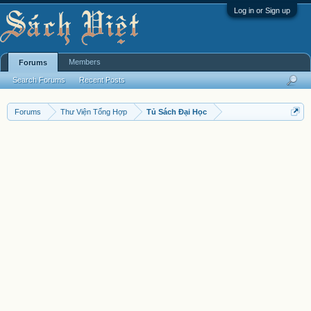
Log in or Sign up
Members
Forums
Search Forums
Recent Posts
Forums
Thư Viện Tổng Hợp
Tủ Sách Đại Học