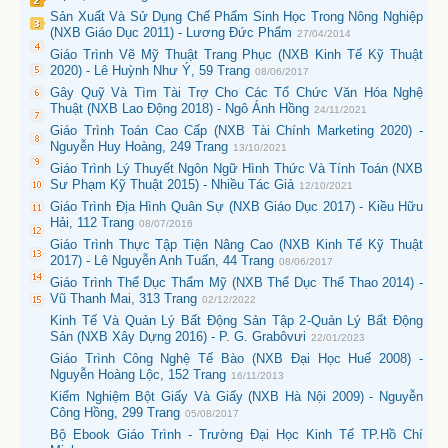
Sản Xuất Và Sử Dụng Chế Phẩm Sinh Học Trong Nông Nghiệp
(NXB Giáo Dục 2011) - Lương Đức Phẩm
27/04/2014
Giáo Trình Vẽ Mỹ Thuật Trang Phục (NXB Kinh Tế Kỹ Thuật
2020) - Lê Huỳnh Như Ý, 59 Trang
08/06/2017
Gây Quỹ Và Tìm Tài Trợ Cho Các Tổ Chức Văn Hóa Nghệ
Thuật (NXB Lao Động 2018) - Ngô Ánh Hồng
24/11/2021
Giáo Trình Toán Cao Cấp (NXB Tài Chính Marketing 2020) -
Nguyễn Huy Hoàng, 249 Trang
13/10/2021
Giáo Trình Lý Thuyết Ngôn Ngữ Hình Thức Và Tính Toán (NXB
Sư Phạm Kỹ Thuật 2015) - Nhiều Tác Giả
12/10/2021
Giáo Trình Địa Hình Quân Sự (NXB Giáo Dục 2017) - Kiều Hữu
Hải, 112 Trang
08/07/2016
Giáo Trình Thực Tập Tiện Nâng Cao (NXB Kinh Tế Kỹ Thuật
2017) - Lê Nguyễn Anh Tuấn, 44 Trang
08/06/2017
Giáo Trình Thể Dục Thẩm Mỹ (NXB Thể Dục Thể Thao 2014) -
Vũ Thanh Mai, 313 Trang
02/12/2022
Kinh Tế Và Quản Lý Bất Động Sản Tập 2-Quản Lý Bất Động
Sản (NXB Xây Dựng 2016) - P. G. Grabôvưi
22/01/2023
Giáo Trình Công Nghệ Tế Bào (NXB Đại Học Huế 2008) -
Nguyễn Hoàng Lộc, 152 Trang
16/11/2013
Kiểm Nghiệm Bột Giấy Và Giấy (NXB Hà Nội 2009) - Nguyễn
Công Hồng, 299 Trang
05/08/2017
Bộ Ebook Giáo Trình - Trường Đại Học Kinh Tế TP.Hồ Chí