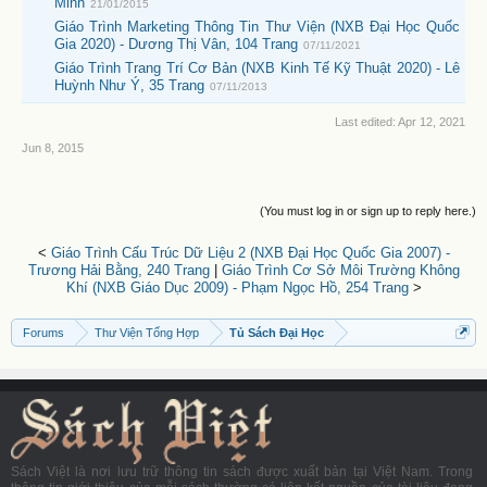
Minh
21/01/2015
Giáo Trình Marketing Thông Tin Thư Viện (NXB Đại Học Quốc
Gia 2020) - Dương Thị Vân, 104 Trang
07/11/2021
Giáo Trình Trang Trí Cơ Bản (NXB Kinh Tế Kỹ Thuật 2020) - Lê
Huỳnh Như Ý, 35 Trang
07/11/2013
Last edited:
Apr 12, 2021
Jun 8, 2015
(You must log in or sign up to reply here.)
<
Giáo Trình Cấu Trúc Dữ Liệu 2 (NXB Đại Học Quốc Gia 2007) -
Trương Hải Bằng, 240 Trang
|
Giáo Trình Cơ Sở Môi Trường Không
Khí (NXB Giáo Dục 2009) - Phạm Ngọc Hồ, 254 Trang
>
Forums
Thư Viện Tổng Hợp
Tủ Sách Đại Học
Sách Việt là nơi lưu trữ thông tin sách được xuất bản tại Việt Nam. Trong